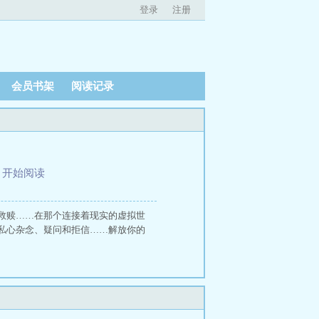
登录
注册
会员书架
阅读记录
、
开始阅读
救赎……在那个连接着现实的虚拟世
私心杂念、疑问和拒信……解放你的