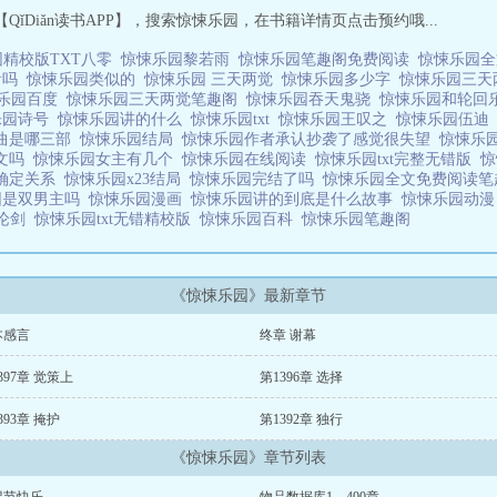
ǐDiǎn读书APP】，搜索惊悚乐园，在书籍详情页点击预约哦...
园精校版TXT八零
惊悚乐园黎若雨
惊悚乐园笔趣阁免费阅读
惊悚乐园
看吗
惊悚乐园类似的
惊悚乐园 三天两觉
惊悚乐园多少字
惊悚乐园三
乐园百度
惊悚乐园三天两觉笔趣阁
惊悚乐园吞天鬼骁
惊悚乐园和轮回
乐园诗号
惊悚乐园讲的什么
惊悚乐园txt
惊悚乐园王叹之
惊悚乐园伍
曲是哪三部
惊悚乐园结局
惊悚乐园作者承认抄袭了感觉很失望
惊悚乐
p文吗
惊悚乐园女主有几个
惊悚乐园在线阅读
惊悚乐园txt完整无错版
确定关系
惊悚乐园x23结局
惊悚乐园完结了吗
惊悚乐园全文免费阅读
园是双男主吗
惊悚乐园漫画
惊悚乐园讲的到底是什么故事
惊悚乐园动
灵论剑
惊悚乐园txt无错精校版
惊悚乐园百科
惊悚乐园笔趣阁
《惊悚乐园》最新章节
本感言
终章 谢幕
397章 觉策上
第1396章 选择
393章 掩护
第1392章 独行
《惊悚乐园》章节列表