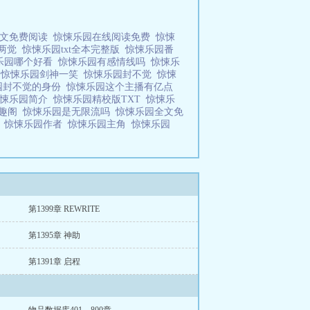
全文免费阅读
惊悚乐园在线阅读免费
惊悚
天两觉
惊悚乐园txt全本完整版
惊悚乐园番
乐园哪个好看
惊悚乐园有感情线吗
惊悚乐
迪
惊悚乐园剑神一笑
惊悚乐园封不觉
惊悚
园封不觉的身份
惊悚乐园这个主播有亿点
惊悚乐园简介
惊悚乐园精校版TXT
惊悚乐
笔趣阁
惊悚乐园是无限流吗
惊悚乐园全文免
漫
惊悚乐园作者
惊悚乐园主角
惊悚乐园
第1399章 REWRITE
第1395章 神助
第1391章 启程