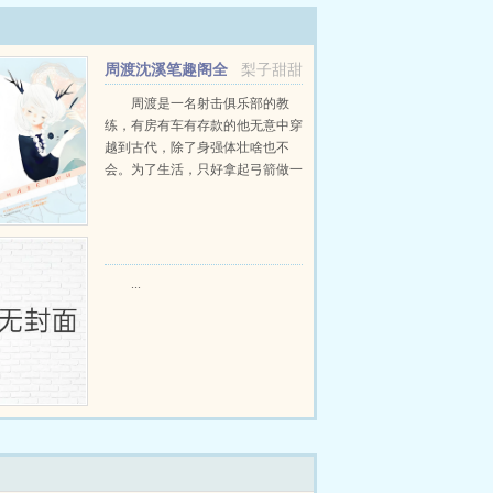
周渡沈溪笔趣阁全
梨子甜甜
文免费阅读
周渡是一名射击俱乐部的教
练，有房有车有存款的他无意中穿
越到古代，除了身强体壮啥也不
会。为了生活，只好拿起弓箭做一
个深山猎户。第一天打了一只野
鸡，不会做（失望）第二天打了一
只野兔，不会做（失望）第三天周
渡看着山下的寥寥炊烟，以及那...
...