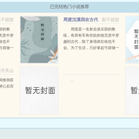
已完结热门小说推荐
梨子甜甜
周渡沈溪我在古代
梨子甜甜
当猎户小说免费在线阅读
部的教
周渡是一名射击俱乐部的教
无意中穿
练，有房有车有存款的他无意中穿
啥也不
越到古代，除了身强体壮啥也不
弓箭做一
会。为了生活，只好拿起弓箭做一
一只野
个深山猎户。第一天打了一只野
天打了一
鸡，不会做（失望）第二天打了一
第三天周
只野兔，不会做（失望）第三天周
明月关山
那...
渡看着山下的寥寥炊烟，以及那...
阅读
局推倒苏
...
醉心后宫