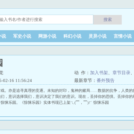
搜索
小说
军史小说
网游小说
科幻小说
灵异小说
言情小说
园
觉
动 作：
加入书架
、
章节目录
2-16 11:56:24
最新章节：
番外预告
游戏。亦是追寻真理的竞逐。未知的封印，鬼神的赌局……数据的抗争，人类的
我们，意识选择我们，意识决定了我们的意识。现在，丢掉你的恐惧。丢掉你的
惊悚乐园。《惊悚乐园》实体书现已上架ㄟ(▔，▔)ㄏ 惊悚乐园