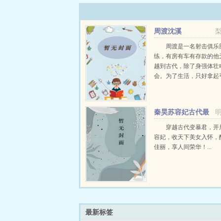
周渡沈溪
周渡是一名射击俱乐
练，有房有车有存款的他
越到古代，除了身强体壮
会。为了生活，只好拿起
个深山猎户。第一天打了
鸡，不会做（失望）第二
只野兔，不会做（失望）
秦昊苏容妃古代最
渡看着山下的寥寥炊烟，以及
强昏君最新章节在线
穿越古代变暴君，开
容妃，收天下美女入怀，
佳丽，享人间荣华！...
最新标签