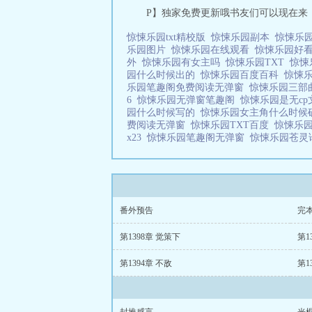
P】独家免费更新哦书友们可以现在来【Q
惊悚乐园txt精校版
惊悚乐园副本
惊悚乐
乐园图片
惊悚乐园在线观看
惊悚乐园好
外
惊悚乐园有女主吗
惊悚乐园TXT
惊悚
园什么时候出的
惊悚乐园百度百科
惊悚
乐园笔趣阁免费阅读无弹窗
惊悚乐园三部
6
惊悚乐园无弹窗笔趣阁
惊悚乐园是无c
园什么时候写的
惊悚乐园女主角什么时候
费阅读无弹窗
惊悚乐园TXT百度
惊悚乐
x23
惊悚乐园笔趣阁无弹窗
惊悚乐园苍
番外预告
完
第1398章 觉策下
第1
第1394章 不敌
第1