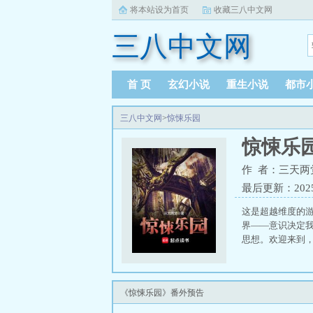
将本站设为首页
收藏三八中文网
三八中文网
首 页
玄幻小说
重生小说
都市
三八中文网
>
惊悚乐园
惊悚乐
作 者：三天两
最后更新：2025-0
这是超越维度的
界——意识决定
思想。欢迎来到，
《惊悚乐园》番外预告