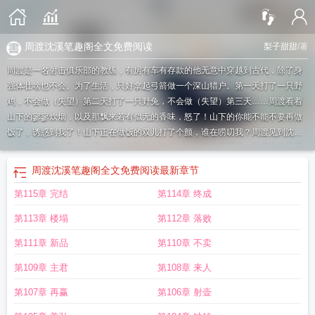
周渡沈溪笔趣阁全文免费阅读
梨子甜甜
/著
周渡是一名射击俱乐部的教练，有房有车有存款的他无意中穿越到古代，除了身
强体壮啥也不会。为了生活，只好拿起弓箭做一个深山猎户。第一天打了一只野
鸡，不会做（失望）第二天打了一只野兔，不会做（失望）第三天……周渡看着
山下的寥寥炊烟，以及那飘来若有似无的香味，怒了！山下的你能不能不要再做
饭了，诱惑到我了！山下正在做饭的双儿打了个颤，谁在唠叨我？周渡见到沈溪
的第一眼，他捧着一个碗，小口小口的在吃饭，人漂亮得没话说，已经饿了三天
的他，直勾勾地盯着——那碗饭！沈溪一直都知道自己生得漂亮，但生平第一次
周渡沈溪笔趣阁全文免费阅读
最新章节
被人直勾勾地盯着还有些不自在，于是他做了个决定，把饭送给他！他看我眼神
第115章 完结
第114章 终成
不对是喜欢我吧……他主动送我饭是喜欢我吧……于是两人为了让对方死心，各
自出招。做废了的菜送给他，恶心他。打死了的鸡，丢他门口，以后离我远点。
第113章 楼塌
第112章 落败
第二天一早两人同时推开门。沈溪惊呼：他送我鸡，果然喜欢我！周渡惊呼：他
送我饭，果然喜欢我！
沈度和沈周
周渡覃樱
周浪周渡
周渡周浪
男主周渡女主
第111章 新品
第110章 不卖
覃樱
周渡周浪男女主角
周渡沈璃枝
周周侃沈度
男主角叫周渡的
周渡周浪名
第109章 主君
第108章 来人
字
沈度沈周
周溪
男主周渡女主周浪
周渡沈溪笔趣阁全文免费阅读章节列表
沈
周和沈度的关系
周度周浪
周渡覃樱免费阅读
沈度 周周侃
周萦边渡
第107章 再赢
第106章 射壶