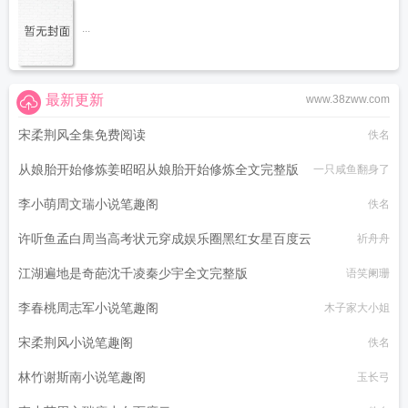
...
最新更新
www.38zww.com
宋柔荆风全集免费阅读
佚名
从娘胎开始修炼姜昭昭从娘胎开始修炼全文完整版
一只咸鱼翻身了
李小萌周文瑞小说笔趣阁
佚名
许听鱼孟白周当高考状元穿成娱乐圈黑红女星百度云
祈舟舟
江湖遍地是奇葩沈千凌秦少宇全文完整版
语笑阑珊
李春桃周志军小说笔趣阁
木子家大小姐
宋柔荆风小说笔趣阁
佚名
林竹谢斯南小说笔趣阁
玉长弓