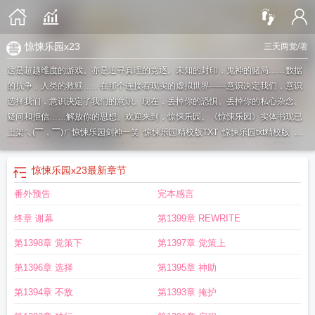
惊悚乐园x23
三天两觉
/著
这是超越维度的游戏。亦是追寻真理的竞逐。未知的封印，鬼神的赌局……数据
的抗争，人类的救赎……在那个连接着现实的虚拟世界——意识决定我们，意识
选择我们，意识决定了我们的意识。现在，丢掉你的恐惧。丢掉你的私心杂念、
疑问和拒信……解放你的思想。欢迎来到，惊悚乐园。《惊悚乐园》实体书现已
上架ㄟ(▔，▔)ㄏ
惊悚乐园剑神一笑
惊悚乐园精校版TXT
惊悚乐园txt精校版
惊
悚乐园这个主播有亿点6
惊悚乐园王叹之
惊悚乐园什么时候出的
惊悚乐园笔趣
阁免费阅读
惊悚乐园作者
惊悚乐园TXT
惊悚乐园和轮回乐园哪个好看
惊悚乐
惊悚乐园x23
最新章节
园结局
惊悚乐园女主有几个
惊悚乐园txt
惊悚乐园苍灵论剑
惊悚乐园副本
惊悚
番外预告
完本感言
乐园番外
惊悚乐园图片
惊悚乐园是双男主吗
惊悚乐园漫剧播放破亿
惊悚乐园
漫画
惊悚乐园讲的到底是什么故事
惊悚乐园伍迪
惊悚乐园主角
惊悚乐园有感
终章 谢幕
第1399章 REWRITE
情线吗
惊悚乐园动漫
惊悚乐园x23
惊悚乐园好看吗
惊悚乐园类似的
惊悚乐园
黎若雨
惊悚乐园简介
惊悚乐园三天两觉
惊悚乐园吞天鬼骁
惊悚乐园封不觉
惊
第1398章 觉策下
第1397章 觉策上
悚乐园女主角什么时候确定关系
惊悚乐园封不觉的身份
惊悚乐园全文免费阅读
第1396章 选择
第1395章 神助
笔趣阁
惊悚乐园是无cp文吗
惊悚乐园百度
惊悚乐园在线观看
惊悚乐园三天两
觉笔趣阁
惊悚乐园多少字
惊悚乐园什么时候写的
惊悚乐园txt完整无错版
惊悚
第1394章 不敌
第1393章 掩护
乐园txt全本完整版
惊悚乐园x23结局
惊悚乐园全文免费阅读无弹窗
惊悚乐园讲