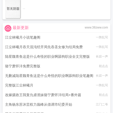
...
最新更新
www.38zww.com
江尘林曦月小说笔趣阁
一阵乱写
江尘林曦月吞天混沌经开局先吞圣女修为结局免费
一阵乱写
陆星魏青鱼这是什么奇怪的职业啊舔狗职业全文完整版
长叹一声
骆宁萧怀沣免费完整版
初点点
无删减陆星魏青鱼这是什么奇怪的职业啊舔狗职业笔趣阁
长叹一声
完整版江尘林曦月
一阵乱写
改嫁摄政王我复仇虐渣妹骆宁萧怀沣结局+番外篇
初点点
主角杨东苏沐芸权力巅峰从借调市纪委开始
江门二爷