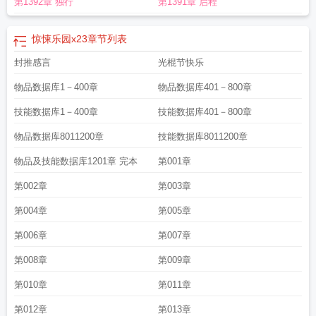
第1392章 独行
第1391章 启程
的什么
惊悚乐园精校版TXT八零
惊悚乐园txt无错精校版
惊悚乐园有女主吗
惊
悚乐园三部曲是哪三部
惊悚乐园百度百科
惊悚乐园全文免费阅读
惊悚乐园笔趣
阁免费阅读无弹窗
惊悚乐园在线阅读
惊悚乐园笔趣阁
惊悚乐园作者承认抄袭了
惊悚乐园x23
章节列表
感觉很失望
惊悚乐园TXT百度
惊悚乐园诗号
惊悚乐园完结了吗
惊悚乐园百
封推感言
光棍节快乐
科
惊悚乐园无弹窗笔趣阁
惊悚乐园笔趣阁无弹窗
惊悚乐园 三天两觉
惊悚乐园
是无限流吗
物品数据库1－400章
物品数据库401－800章
技能数据库1－400章
技能数据库401－800章
物品数据库8011200章
技能数据库8011200章
物品及技能数据库1201章 完本
第001章
第002章
第003章
第004章
第005章
第006章
第007章
第008章
第009章
第010章
第011章
第012章
第013章