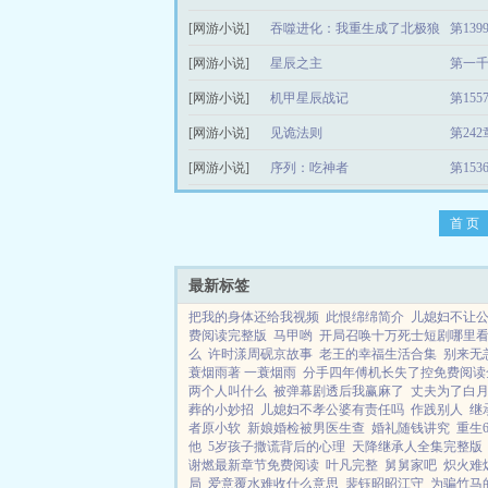
[网游小说]
吞噬进化：我重生成了北极狼
第13
[网游小说]
星辰之主
第一
[网游小说]
机甲星辰战记
第15
[网游小说]
见诡法则
第24
[网游小说]
序列：吃神者
第15
首 页
最新标签
把我的身体还给我视频
此恨绵绵简介
儿媳妇不让
费阅读完整版
马甲哟
开局召唤十万死士短剧哪里
么
许时漾周砚京故事
老王的幸福生活合集
别来无
蓑烟雨著 一蓑烟雨
分手四年傅机长失了控免费阅读
两个人叫什么
被弹幕剧透后我赢麻了
丈夫为了白
葬的小妙招
儿媳妇不孝公婆有责任吗
作践别人
继
者原小软
新娘婚检被男医生查
婚礼随钱讲究
重生
他
5岁孩子撒谎背后的心理
天降继承人全集完整版
谢燃最新章节免费阅读
叶凡完整
舅舅家吧
炽火难
局
爱意覆水难收什么意思
裴钰昭昭江守
为骗竹马