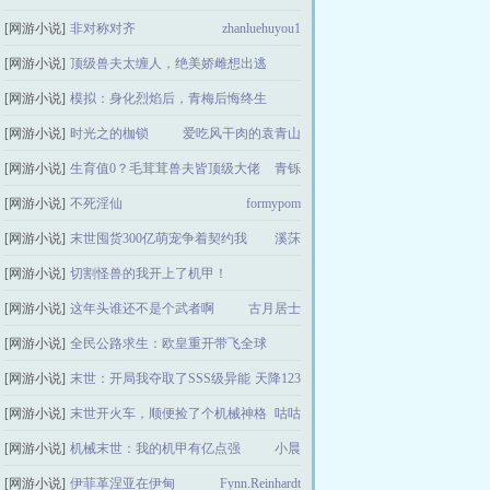
[网游小说]
非对称对齐
zhanluehuyou1
木头兮
[网游小说]
顶级兽夫太缠人，绝美娇雌想出逃
[网游小说]
模拟：身化烈焰后，青梅后悔终生
愚下桂花
[网游小说]
时光之的枷锁
爱吃风干肉的袁青山
九转大人参
[网游小说]
生育值0？毛茸茸兽夫皆顶级大佬
青铄
[网游小说]
不死淫仙
formypom
[网游小说]
末世囤货300亿萌宠争着契约我
溪莯
[网游小说]
切割怪兽的我开上了机甲！
[网游小说]
这年头谁还不是个武者啊
生命在于绘画
古月居士
[网游小说]
全民公路求生：欧皇重开带飞全球
[网游小说]
末世：开局我夺取了SSS级异能
真的很喜欢睡觉
天降123
[网游小说]
末世开火车，顺便捡了个机械神格
咕咕
[网游小说]
机械末世：我的机甲有亿点强
小晨
[网游小说]
伊菲革涅亚在伊甸
Fynn.Reinhardt