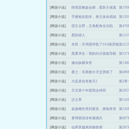
[网游小说]
终生
绝美恶雌超会撩，星际大佬真
第37
[网游小说]
香了
手握炮灰剧本，卷王改命易如
第12
[网游小说]
反掌
宿主太野，主角配角全沦陷
第47
[网游小说]
星际猎人
第11
[网游小说]
末世：开局我夺取了SSS级异能
第21
[网游小说]
黑雾求生：我的向日葵能导航
第53
[网游小说]
修仙纵横末世
第13
[网游小说]
废土：非酋她今天交房租了
第49
[网游小说]
吗？
大反派也有春天2
第2章
[网游小说]
天灾第十年跟我去种田
第18
[网游小说]
沙之界
第11
[网游小说]
血族雌性美到窒息，撩疯兽世
第15
[网游小说]
大佬
赛博朋克传奇雇佣兵
第60
[网游小说]
仙界穿越来的御兽师
第39