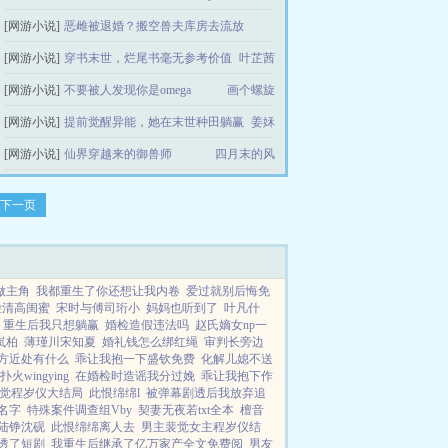
[网游小说]
恶雌被退婚？搬空兽夫库房去流放
[网游小说]
穿书末世，烂尾书毫无参考价值
逢春意
叶芷茜
[网游小说]
不要被人发现你是omega
画个螺旋
[网游小说]
提前觉醒异能，她在末世种田躺赢
姜姀
[网游小说]
仙界穿越来的御兽师
四月末的风
下一页
做主角
我都重生了你还想让我内卷
爱过就别后悔免
脸清高闺蜜
宋时与傅司珩小
妈妈也听到了
叶凡什
重生后我只想躺赢
婚检造假违法吗
赵氏嫡女np一
岚柏
薄瑾川宋知夏
婚礼钱怎么绑红绳
审判长旁边
方近处有什么
乖让我抱一下盛钦免费
化解儿媳不送
火wingying
在婚检时造谣我分过娩
乖让我抱下作
觉程岁仪大结局
此恨绵绵l
被弹幕剧透后我放弃追
名字
特殊案件调查组Vby
契妻无夜若txt全本
檀音
陆铮沈砚
此恨绵绵离人去
男主裴觉女主程岁仪结
透了短剧
我重生后继承了亿万家产全文免费阅
男友