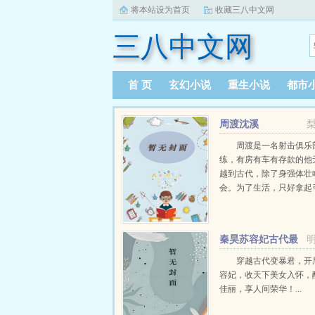
将本站设为首页
收藏三八中文网
三八中文网
首 页
玄幻小说
重生小说
都市
周渡沈溪
周渡是一名射击俱乐
练，有房有车有存款的他
越到古代，除了身强体壮
会。为了生活，只好拿起
个深山猎户。第一天打了
鸡，不会做（失望）第二
只野兔，不会做（失望）
秦昊苏容妃古代最
渡看着山下的寥寥炊烟，以及
强昏君最新章节在线
穿越古代变暴君，开
容妃，收天下美女入怀，
佳丽，享人间荣华！...