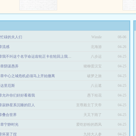
章忙碌的夫人们
Wimile
08-06
4章流感
北海游
04-26
第598章我不叫这个名字命运齿轮正卡在轮回上我正轮回
八步运
04-25
06章阴谋愚弄
猪柳蛋汉宝
04-25
48章中心之城危机必须马上开始撤离
破梦之旅
04-25
章达里厄斯
八云遮
04-25
5章允许你们好好看着我
愚下桂花
04-25
6章寂静星系沉睡的巨人
至尊殿主丁天帝
04-25
7章叠合世界
天又下雨了
04-25
24章宁静时光
爱吃炒粉的西风
04-25
6章坏菜了捏
九转大人参
04-25