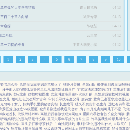
99章在孤的大本营围猎孤
谁人最荒唐
04-13
千三百二十章方向感
减肥专家
04-13
57章窥探
陈晓堃
04-13
2章二号线
云里里
04-12
36章一刀切的准备
不要大脑要小脑
04-12
1
2
3
4
5
6
7
8
9
10
公婆管怎么办
离婚后我靠婆媳综艺爆火了
林静月姜铖
星光sHE
被弹幕剧透后我翻身
看
分手那天他报警抓我警局里却甩出结婚证傅景辞
宁软我法师加奶妈TXT
重生后打
恙免费阅读by北南
婚检时被医生
女主叫虞晚男主叫沈屹舟的
离婚后我靠摆摊的视频
全文最
婚礼红包怎么写才吉利
审判长寻找亲生父母
虞诗鸳
爱意已逝覆水难收黑红
月光忽略了女儿
妈妈手机里的秘密真相
长生续写
经久不息指什么生肖
远处有诗和远
承景区荒山改造5A级景区
被弹幕剧透后我逆天改命
为了白月光离婚可儿子不是
飞蛾扑
60救老首长
此恨绵绵1988
离婚后我靠做饭成为网红ai
重回六零救老首长全文阅读
裴
听着妈妈说的那句话是什么歌
重回六零年军嫂的奋斗生涯
竹马骗我生畸形儿叫什么
熄广播剧全集
重生后打脸绿茶影后
主角沈砚陆灼
审判长敲的那个叫什么
自取灭亡
的钱的
异度旅社顶点笔趣阁
总攻盗版万人迷剧本如何苟到剧本目标莲雾
我被弹幕剧