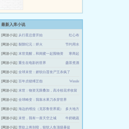
最新入库小说
[网游小说]
从行星总督开始
红心布
[网游小说]
裂隙纪元：烬火
节约用水
[网游小说]
末世觉醒，和闺蜜一起囤物资
寒商起
[网游小说]
重生在电影的世界
盏茶煮酒
[网游小说]
全球末世：娇软白莲丧尸王杀疯了
[网游小说]
百年贞锁缚芷怨
暮若芸
Wimile
[网游小说]
末世：物资无限叠加，高冷校花求收留
[网游小说]
全球畸变：我靠水果刀杀穿世界
落笔予你
[网游小说]
海边的维拉（克苏鲁世界观）
寒山寺外风来
多大地方
[网游小说]
末世，我有一座天空之城
牛奶晓蔬
[网游小说]
禁欲上将别咬，较软人鱼顶级暴徒