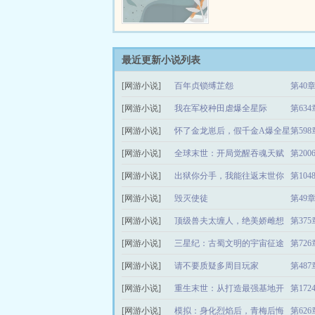
最近更新小说列表
[网游小说]
百年贞锁缚芷怨
第40
[网游小说]
我在军校种田虐爆全星际
第63
[网游小说]
怀了金龙崽后，假千金A爆全星
[网游小说]
际
全球末世：开局觉醒吞魂天赋
第20
[网游小说]
出狱你分手，我能往返末世你
第10
[网游小说]
哭啥
毁灭使徒
第49
[网游小说]
顶级兽夫太缠人，绝美娇雌想
第37
[网游小说]
出逃
三星纪：古蜀文明的宇宙征途
第72
[网游小说]
请不要质疑多周目玩家
第48
[网游小说]
重生末世：从打造最强基地开
第17
[网游小说]
始
模拟：身化烈焰后，青梅后悔
第62