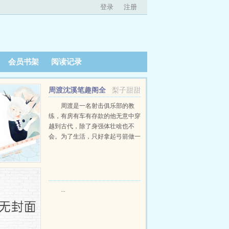
登录
注册
会员书架
阅读记录
周渡沈溪笔趣阁全
梨子甜甜
文免费阅读
周渡是一名射击俱乐部的教
练，有房有车有存款的他无意中穿
越到古代，除了身强体壮啥也不
会。为了生活，只好拿起弓箭做一
个深山猎户。第一天打了一只野
鸡，不会做（失望）第二天打了一
只野兔，不会做（失望）第三天周
渡看着山下的寥寥炊烟，以及那...
...