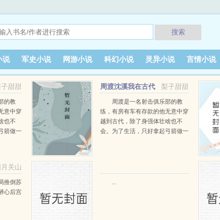
搜索
小说
军史小说
网游小说
科幻小说
灵异小说
言情小说
梨子甜甜
周渡沈溪我在古代
梨子甜甜
当猎户小说免费在线阅读
部的教
周渡是一名射击俱乐部的教
无意中穿
练，有房有车有存款的他无意中穿
啥也不
越到古代，除了身强体壮啥也不
弓箭做一
会。为了生活，只好拿起弓箭做一
一只野
个深山猎户。第一天打了一只野
天打了一
鸡，不会做（失望）第二天打了一
第三天周
只野兔，不会做（失望）第三天周
明月关山
那...
渡看着山下的寥寥炊烟，以及那...
阅读
局推倒苏
...
醉心后宫