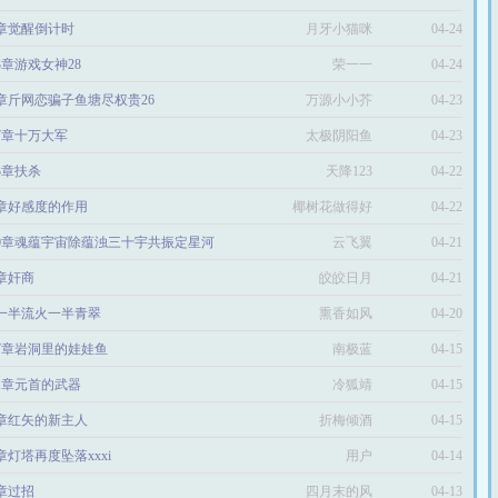
8章觉醒倒计时
月牙小猫咪
04-24
93章游戏女神28
荣一一
04-24
0章斤网恋骗子鱼塘尽权贵26
万源小小芥
04-23
37章十万大军
太极阴阳鱼
04-23
23章扶杀
天降123
04-22
7章好感度的作用
椰树花做得好
04-22
00章魂蕴宇宙除蕴浊三十宇共振定星河
云飞翼
04-21
8章奸商
皎皎日月
04-21
一半流火一半青翠
熏香如风
04-20
57章岩洞里的娃娃鱼
南极蓝
04-15
01章元首的武器
冷狐靖
04-15
0章红矢的新主人
折梅倾酒
04-15
7章灯塔再度坠落xxxi
用户
04-14
7章过招
9377879421192
四月末的风
04-13