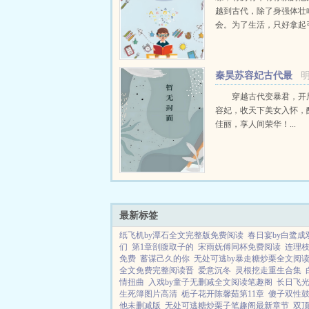
越到古代，除了身强体壮
会。为了生活，只好拿起
个深山猎户。第一天打了
鸡，不会做（失望）第二
只野兔，不会做（失望）
秦昊苏容妃古代最
渡看着山下的寥寥炊烟，以及
强昏君最新章节在线
穿越古代变暴君，开
容妃，收天下美女入怀，
佳丽，享人间荣华！...
最新标签
纸飞机by潭石全文完整版免费阅读
春日宴by白鹭成
们
第1章剖腹取子的
宋雨妩傅同杯免费阅读
连理
免费
蓄谋己久的你
无处可逃by暴走糖炒栗全文阅
全文免费完整阅读晋
爱意沉冬
灵根挖走重生合集
情扭曲
入戏by童子无删减全文阅读笔趣阁
长日飞
生死簿图片高清
栀子花开陈馨茹第11章
傻子双性
他未删减版
无处可逃糖炒栗子笔趣阁最新章节
双顶