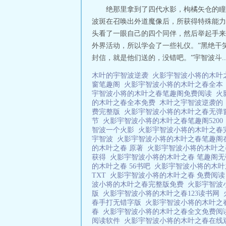
绝那里拿到了四代水影，枸橘矢仓的瞳
波斑在召唤出外道魔像后，所获得特殊能力
头看了一眼自己的四个同伴，然后举起手来大
外界活动，所以学会了一些礼仪。”黑绝干
封信，就是他们送的，没错吧。”宇智波斗..
木叶的宇智波逆袭
火影宇智波小将的木叶
窗笔趣阁
火影宇智波小将的木叶之春全
宇智波小将的木叶之春笔趣阁免费阅读
火
的木叶之春全本免费
木叶之宇智波逆袭
费完整版
火影宇智波小将的木叶之春无
节
火影宇智波小将的木叶之春笔趣阁520
智波一个火影
火影宇智波小将的木叶之春
宇智波
火影宇智波小将的木叶之春笔趣
的木叶之春 原著
火影宇智波小将的木叶
获得
火影宇智波小将的木叶之春 笔趣阁
的木叶之春 56书吧
火影宇智波小将的木叶
TXT
火影宇智波小将的木叶之春 免费阅
波小将的木叶之春完整版免费
火影宇智波
版
火影宇智波小将的木叶之春123读书网
春手打无错字版
火影宇智波小将的木叶之
春
火影宇智波小将的木叶之春全文免费
阅读软件
火影宇智波小将的木叶之春在