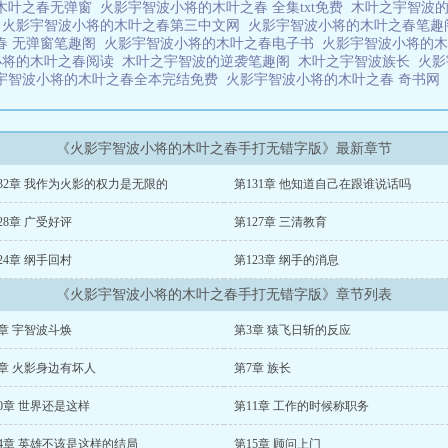
木叶之春无弹窗
火影宇智波小将的木叶之春 全集txt免费
木叶之宇智波的
阁
火影宇智波小将的木叶之春第三中文网
火影宇智波小将的木叶之春笔
春 无弹窗笔趣阁
火影宇智波小将的木叶之春电子书
火影宇智波小将的木
小将的木叶之春阅读
木叶之宇智波的逆袭笔趣阁
木叶之宇智波族长
火影
宇智波小将的木叶之春全本完结免费
火影宇智波小将的木叶之春 奇书网
《火影宇智波小将的木叶之春手打无错字版》最新章节
32章 我作为火影的权力是无限的
第131章 他知道自己在跟谁说话吗
28章 广受好评
第127章 三清教育
24章 纲手回村
第123章 纲手的消息
《火影宇智波小将的木叶之春手打无错字版》章节列表
章 宇智波斗焕
第3章 猿飞日斩的反应
6章 火影身边有坏人
第7章 族长
0章 世界还是这样
第11章 工作的时候称职务
14章 英雄不该是这样的结局
第15章 顾问上门