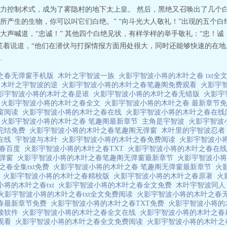
力控制术式，成为了雾隐村的地下太上皇。 然后，黑绝又召唤出了几个
所产生的生物，你可以叫它们白绝。” “向斗光大人敬礼！”出现的五个
声喊道，“忠诚！” 其他四个白绝见状，有样学样的举手敬礼：“忠！诚！
笑着说道，“他们在潜伏与打探情报方面用处很大，同时还能够快速的在地底
.
之春无弹窗手机版
木叶之宇智波一族
火影宇智波小将的木叶之春 txt
本
木叶之宇智波的逆
火影宇智波小将的木叶之春笔趣阁免费观看
火影宇
影宇智波小将的木叶之春是谁
火影宇智波小将的木叶之春无错版
火影宇
的
火影宇智波小将的木叶之春全文
火影宇智波小将的木叶之春 最新章节
弹窗阅读
火影宇智波小将的木叶之春在线
火影宇智波小将的木叶之春在
0
火影宇智波小将的木叶之春 笔趣阁最新章节
主角是宇智波
火影宇智波
完结免费
火影宇智波小将的木叶之春笔趣阁无弹窗
木叶里的宇智波忍
阁在线
宇智波与木叶
火影宇智波小将的木叶之春免费阅读
火影宇智波小
之春百度
火影宇智波小将的木叶之春TXT
火影宇智波小将的木叶之春在
无弹窗
火影宇智波小将的木叶之春笔趣阁无弹窗最新章节
火影宇智波小
之春全集txt免费
火影宇智波小将的木叶之春 笔趣阁无弹窗最新章节
火
读
火影宇智波小将的木叶之春精校版
火影宇智波小将的木叶之春原著
火
小将的木叶之春txt
火影宇智波小将的木叶之春全文免费
木叶宇智波同
火影宇智波小将的木叶之春txt全文免费阅读
火影宇智波小将的木叶之春
春最新章节免费
火影宇智波小将的木叶之春TXT免费
火影宇智波小将
阅读软件
火影宇智波小将的木叶之春全文在线
火影宇智波小将的木叶之
线观看
火影宇智波小将的木叶之春全文免费阅读
火影宇智波小将的木叶