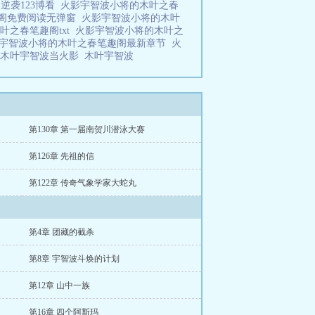
逆袭123博看
火影宇智波小将的木叶之春
趣阁免费阅读无弹窗
火影宇智波小将的木叶
叶之春笔趣阁txt
火影宇智波小将的木叶之
宇智波小将的木叶之春笔趣阁最新章节
火
木叶宇智波当火影
木叶宇智波
第130章 第一届南贺川潜泳大赛
第126章 先祖的信
第122章 传奇气象学家大蛇丸
第4章 团藏的截杀
第8章 宇智波斗焕的计划
第12章 山中一族
第16章 四个阿斯玛