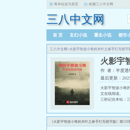
将本站设为首页
收藏三八中文网
三八中文网
首 页
玄幻小说
重生小说
都市
三八中文网
>
火影宇智波小将的木叶之春手打无错字
火影宇
作 者：半度透
最后更新：2025-0
火影宇智波小将
文在线阅读。
三秒记住本站：三八
《火影宇智波小将的木叶之春手打无错字版》第133