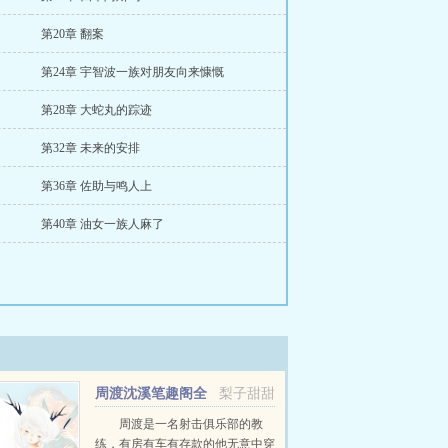
第20章 翻案
第24章 宇智波一族对朋友向来慷慨
第28章 大蛇丸的踪迹
第32章 未来的安排
第36章 佐助与鸣人上
第40章 油女一族人麻了
周渡沈溪笔趣阁全
梨子甜甜
文免费阅读
周渡是一名射击俱乐部的教
练，有房有车有存款的他无意中穿