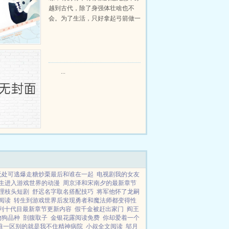
越到古代，除了身强体壮啥也不
会。为了生活，只好拿起弓箭做一
个深山猎户。第一天打了一只野
鸡，不会做（失望）第二天打了一
只野兔，不会做（失望）第三天周
渡看着山下的寥寥炊烟，以及那...
...
无处可逃爆走糖炒栗最后和谁在一起
电视剧我的女友
生进入游戏世界的动漫
周京泽和宋南夕的最新章节
理枝头短剧
舒迟名字取名搭配技巧
将军他怀了龙嗣
阅读
转生到游戏世界后发现勇者和魔法师都变得性
列十代目最新章节更新内容
假千金被赶出家门
阎王
物狗品种
剖腹取子
金银花露阅读免费
你却爱着一个
唯一区别的就是我不住精神病院
小叔全文阅读
邬月