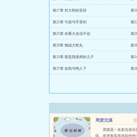
第17章 对大和的安排
第1
第21章 弓箭与手里剑
第2
第25章 你看大名信不信
第2
第29章 独战大蛇丸
第3
第33章 那是我老师的儿子
第
第37章 佐助与鸣人下
第3
周渡沈溪
周渡是一名射击俱乐
练，有房有车有存款的他