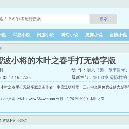
搜索
小说
军史小说
网游小说
科幻小说
灵异小说
言情小说
版
智波小将的木叶之春手打无错字版
明
动 作：
加入书架
、
章节目录
3-14 16:47:25
最新章节：
第133章 雾隐村
的木叶之春手打无错字版是由作者：半度透明所著，三八中文网免费提供火影宇
中文网 网址：www.38zww.com 火影：宇智波小将的木叶之春
章 雾隐村的小酒馆