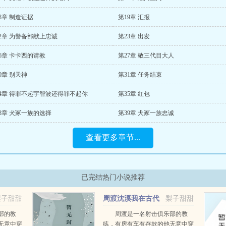
8章 制造证据
第19章 汇报
2章 为警备部献上忠诚
第23章 出发
6章 卡卡西的请教
第27章 敬三代目大人
0章 别天神
第31章 任务结束
34章 得罪不起宇智波还得罪不起你
第35章 红包
8章 犬冢一族的选择
第39章 犬冢一族忠诚
查看更多章节...
已完结热门小说推荐
梨子甜甜
周渡沈溪我在古代
梨子甜甜
当猎户小说免费在线阅读
部的教
周渡是一名射击俱乐部的教
无意中穿
练，有房有车有存款的他无意中穿