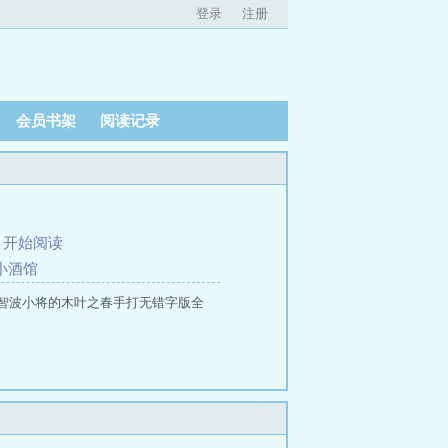
登录
注册
会员书架
阅读记录
、
开始阅读
的小酒馆
智波小将的木叶之春手打无错字版全