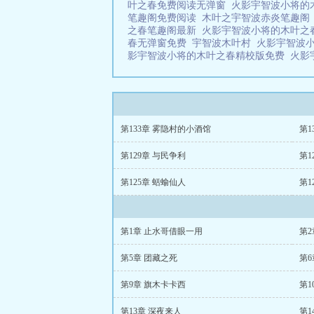
叶之春免费阅读无弹窗
火影宇智波小将的
笔趣阁免费阅读
木叶之宇智波赤炎笔趣
之春笔趣阁最新
火影宇智波小将的木叶之
春无弹窗免费
宇智波木叶村
火影宇智波
影宇智波小将的木叶之春精校版免费
火影
第133章 雾隐村的小酒馆
第1
第129章 与民争利
第1
第125章 蛞蝓仙人
第1
第1章 止水哥借眼一用
第2
第5章 团藏之死
第
第9章 旗木卡卡西
第1
第13章 深夜来人
第