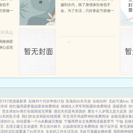
啥也不
越到古代，除了身强体壮啥也不
弓箭做一
会。为了生活，只好拿起弓箭做一
一只野
个深山猎户。第一天打了一只野
天打了一
鸡，不会做（失望）第二天打了一
第三天周
只野兔，不会做（失望）第三天周
明月关山
那...
渡看着山下的寥寥炊烟，以及那...
阅读
局推倒苏
...
醉心后宫
双TXT资源最新章
彭格列十代目争抢计划
坠落的白衣天使
合租往时
无处可逃beta
枝诗词
粉红骗局梁萝薇赵庭旭免费阅读
倾城佳人李军和陈露的免费阅读
裴砚姜辞
转
读
贵女承欢by青灯在线阅读无弹窗
酒后失控是有原因的
重生十八岁我儿是大反派
连
白衣的坠天使
我们的女友韩剧在线观看
宋玄清开局成野神的免费阅读
金银花露全集
光讲的什么
你却爱着一个sb未删减完整版
宁蓁商野全文免费阅读最新章节
宁伽
彭格
鼓言
北境王建立玄龙盛世
男主名叫林天
云姒谢琰原文免费阅读
栀子花开花
卷毛宠
流BE后红毯重逢了by苏河水
女友的工作生活互动
无处可逃爆走糖炒栗
我和精神病