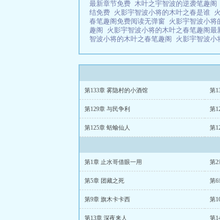
最新章节免费
木叶之宇智波的逆袭笔趣
结免费
火影宇智波小将的木叶之春是谁
春笔趣阁免费阅读无弹窗
火影宇智波小将
趣阁
火影宇智波小将的木叶之春笔趣阁
智波小将的木叶之春笔趣阁
火影宇智波小
第133章 雾隐村的小酒馆
第1
第129章 与民争利
第1
第125章 蛞蝓仙人
第1
第1章 止水哥借眼一用
第2
第5章 团藏之死
第
第9章 旗木卡卡西
第1
第13章 深夜来人
第