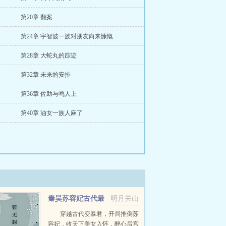
第20章 翻案
第24章 宇智波一族对朋友向来慷慨
第28章 大蛇丸的踪迹
第32章 未来的安排
第36章 佐助与鸣人上
第40章 油女一族人麻了
秦昊苏容妃古代最
明月关山
强昏君最新章节在线阅读
穿越古代变暴君，开局推倒苏
容妃，收天下美女入怀，醉心后宫