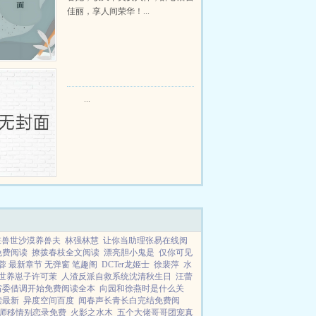
佳丽，享人间荣华！...
...
在兽世沙漠养兽夫
林强林慧
让你当助理张易在线阅
免费阅读
撩拨春枝全文阅读
漂亮胆小鬼是
仅你可见
蓉 最新章节 无弹窗 笔趣阁
DCTer龙姬士
徐裴萍
水
世养崽子许可茉
人渣反派自救系统沈清秋生日
汪蕾
省委借调开始免费阅读全本
向园和徐燕时是什么关
读最新
异度空间百度
闻春声长青长白完结免费阅
师移情别恋录免费
火影之水木
五个大佬哥哥团宠真