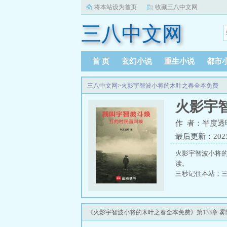
将本站设为首页
收藏三八中文网
三八中文网
首 页
玄幻小说
重生小说
都市
三八中文网
>
火影宇智波小将的木叶之春全本免费
火影宇
作 者：半度透
最后更新：2025-0
火影宇智波小将
读。
三秒记住本站：三八
《火影宇智波小将的木叶之春全本免费》第133章 