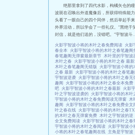
绝那里拿到了四代水影，枸橘矢仓的瞳
波斑在召唤出外道魔像后，所获得特殊能力
头看了一眼自己的四个同伴，然后举起手来大
外界活动，所以学会了一些礼仪。”黑绝干
封信，就是他们送的，没错吧。”宇智波斗..
火影宇智波小将的木叶之春免费阅读
火影
春全本
火影宇智波小将的木叶之春笔趣
春笔趣阁无弹窗最新章节
木叶里的宇智
木叶之春
火影宇智波小将的木叶之春 最
木叶之春笔趣阁无错版
火影宇智波小将的
之春 最新
火影宇智波小将的木叶之春笔趣
宇智波逆袭
火影宇智波小将的木叶之春
趣阁
火影宇智波小将的木叶之春全本免
吧
火影宇智波小将的木叶之春最新
火影宇
叶之宇智波逆袭的
火影宇智波小将的木叶之
宇智波小将的木叶之春免费阅读无弹窗
木
趣阁
火影宇智波小将的木叶之春免费全文阅
叶之春在线
火影宇智波小将的木叶之春T
的木叶之春无弹窗免费
木叶之宇智波的
全文免费阅读
火影宇智波小将的木叶之春
宇智波小将的木叶之春阅读
火影宇智波小
小将的木叶之春笔趣阁在线
主角是宇智