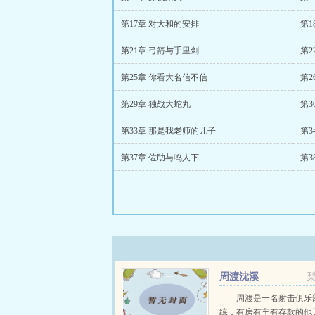
第17章 对大和的安排
第1
第21章 弓箭与手里剑
第2
第25章 你看大名信不信
第2
第29章 独战大蛇丸
第3
第33章 那是我老师的儿子
第
第37章 佐助与鸣人下
第3
周渡沈溪
周渡是一名射击俱乐
练，有房有车有存款的他