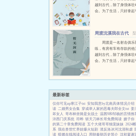
越到古代，除了身强体壮
会。为了生活，只好拿起
个深山猎户。第一天打了
鸡，不会做（失望）第二
只野兔，不会做（失望）
周渡沈溪我在古代
渡看着山下的寥寥炊烟，以及
当猎户小说免费在线
周渡是一名射击俱乐
练，有房有车有存款的他
越到古代，除了身强体壮
会。为了生活，只好拿起
个深山猎户。第一天打了
鸡，不会做（失望）第二
只野兔，不会做（失望）
渡看着山下的寥寥炊烟，以及
最新标签
仅你可见np寒江子txt
安知我意by北南具体情况介绍
读
二婚男女合集
穿成举人家的恶毒夫郎全文txt
姜
坏女人
哥布林坐骑是女战士
温茜9和邹杨的言情推
浒西门庆系统
符晔
斩天刀林长哥免费阅读
嫂子你
的第二十章免费阅读
五个大佬哥哥独宠妹妹
202
系
我在兽世忙养娃爆火短剧
渣反洛冰河沈清秋虐
读
暗燃在线阅读入口
周朝秦朝历史简介
沈初宴谢