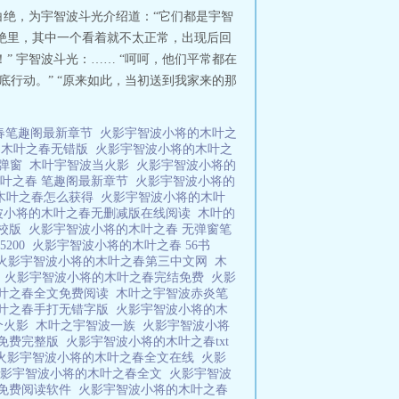
白绝，为宇智波斗光介绍道：“它们都是宇智
白绝里，其中一个看着就不太正常，出现后回
” 宇智波斗光：…… “呵呵，他们平常都在
行动。” “原来如此，当初送到我家来的那
春笔趣阁最新章节
火影宇智波小将的木叶之
的木叶之春无错版
火影宇智波小将的木叶之
无弹窗
木叶宇智波当火影
火影宇智波小将的
叶之春 笔趣阁最新章节
火影宇智波小将的
木叶之春怎么获得
火影宇智波小将的木叶
波小将的木叶之春无删减版在线阅读
木叶的
精校版
火影宇智波小将的木叶之春 无弹窗笔
200
火影宇智波小将的木叶之春 56书
火影宇智波小将的木叶之春第三中文网
木
波
火影宇智波小将的木叶之春完结免费
火影
叶之春全文免费阅读
木叶之宇智波赤炎笔
叶之春手打无错字版
火影宇智波小将的木
个火影
木叶之宇智波一族
火影宇智波小将
读免费完整版
火影宇智波小将的木叶之春txt
火影宇智波小将的木叶之春全文在线
火影
火影宇智波小将的木叶之春全文
火影宇智波
春免费阅读软件
火影宇智波小将的木叶之春