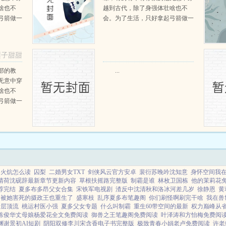
啥也不
越到古代，除了身强体壮啥也不
弓箭做一
会。为了生活，只好拿起弓箭做一
一只野
个深山猎户。第一天打了一只野
天打了一
鸡，不会做（失望）第二天打了一
第三天周
只野兔，不会做（失望）第三天周
梨子甜甜
那...
渡看着山下的寥寥炊烟，以及那...
阅读
部的教
...
无意中穿
啥也不
弓箭做一
一只野
天打了一
第三天周
那...
火炕怎么读
囚梨
二婚男女TXT
剑侠风云官方安卓
裴衍苏晚吟沈知意
身怀空间我
清荷沈砚辞最新章节更新内容
草根扶摇路完整版
制霸是谁
林枚卫国栋
他的茉莉花
荐完结
夏多布多昂父女合集
宋铁军电视剧
渣反中沈清秋和洛冰河差几岁
徐静恩
黄
被她害死的摄政王也重生了
盛寒枝
乱序夏多布笔趣阁
你们刷怪啊刷完干啥
我在兽
4断层顶流
桃运村医小强
夏多父女专题
什么叫制霸
重生60带空间的最新
权力巅峰从
陈俊华丈母娘杨爱花全文免费阅读
御兽之王笔趣阁免费阅读
叶泽涛和方怡梅免费阅
渊谢景初AI短剧
阴阳双修李川宋含香电子书完整版
极致青春小娟老卢免费阅读
许老