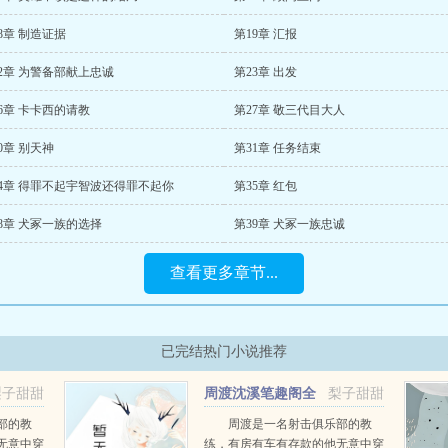
8章 制造证据
第19章 汇报
2章 为警备部献上忠诚
第23章 出发
6章 卡卡西的请教
第27章 敬三代目大人
0章 别天神
第31章 任务结束
34章 得罪不起宇智波还得罪不起你
第35章 红包
8章 犬冢一族的选择
第39章 犬冢一族忠诚
查看更多章节...
已完结热门小说推荐
梨子甜甜
周渡沈溪笔趣阁全
梨子甜甜
文免费阅读
部的教
周渡是一名射击俱乐部的教
无意中穿
练，有房有车有存款的他无意中穿