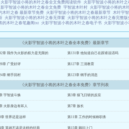
阁
火影宇智波小将的木叶之春全文免费阅读软件
火影宇智波小将的木叶
火影宇智波小将的木叶之春全文免费
宇智波木叶村
火影宇智波小将的木
的木叶之春 最新章节免费
火影宇智波小将的木叶之春最新章节
木叶宇
最新
火影宇智波小将的木叶之春无弹窗
火影宇智波小将的木叶之春完整
将的木叶之春笔趣阁txt
火影宇智波小将的木叶之春电子书
火影宇智波小
《火影宇智波小将的木叶之春全本免费》最新章节
32章 我作为火影的权力是无限的
第131章 他知道自己在跟谁说话吗
28章 广受好评
第127章 三清教育
24章 纲手回村
第123章 纲手的消息
《火影宇智波小将的木叶之春全本免费》章节列表
章 宇智波斗焕
第3章 猿飞日斩的反应
6章 火影身边有坏人
第7章 族长
0章 世界还是这样
第11章 工作的时候称职务
14章 英雄不该是这样的结局
第15章 顾问上门