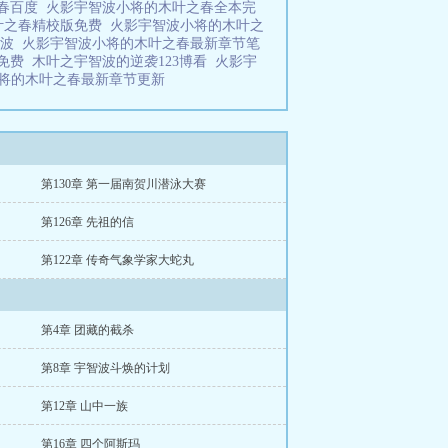
之春百度
火影宇智波小将的木叶之春全本完
叶之春精校版免费
火影宇智波小将的木叶之
智波
火影宇智波小将的木叶之春最新章节笔
版免费
木叶之宇智波的逆袭123博看
火影宇
将的木叶之春最新章节更新
第130章 第一届南贺川潜泳大赛
第126章 先祖的信
第122章 传奇气象学家大蛇丸
第4章 团藏的截杀
第8章 宇智波斗焕的计划
第12章 山中一族
第16章 四个阿斯玛