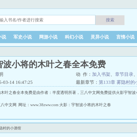
搜索
小说
军史小说
网游小说
科幻小说
灵异小说
言情小说
智波小将的木叶之春全本免费
明
动 作：
加入书架
、
章节目录
3-14 16:47:25
最新章节：
第133章 雾隐村
的木叶之春全本免费是由作者：半度透明所著，三八中文网免费提供火影宇智波
中文网 网址：www.38zww.com 火影：宇智波小将的木叶之春
雾隐村的小酒馆