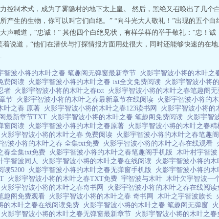
力控制术式，成为了雾隐村的地下太上皇。 然后，黑绝又召唤出了几个
所产生的生物，你可以叫它们白绝。” “向斗光大人敬礼！”出现的五个
声喊道，“忠诚！” 其他四个白绝见状，有样学样的举手敬礼：“忠！诚！
笑着说道，“他们在潜伏与打探情报方面用处很大，同时还能够快速的在地底
.
宇智波小将的木叶之春 笔趣阁无弹窗最新章节
火影宇智波小将的木叶之
阁免费阅读
火影宇智波小将的木叶之春 txt全文免费阅读
火影宇智波小将
波忍者
火影宇智波小将的木叶之春txt
火影宇智波小将的木叶之春笔趣阁
新章节
火影宇智波小将的木叶之春最新章节在线阅读
火影宇智波小将的木
木叶之春 原著
火影宇智波小将的木叶之春123读书网
火影宇智波小将的
阁最新章节TXT
火影宇智波小将的木叶之春 笔趣阁免费阅读
火影宇智
无弹窗阅读
火影宇智波小将的木叶之春原著
火影宇智波小将的木叶之春
费
火影宇智波小将的木叶之春 免费阅读
火影宇智波小将的木叶之春笔趣阁5
智波小将的木叶之春 全集txt免费
火影宇智波小将的木叶之春在线观看
春全集txt免费
火影宇智波小将的木叶之春笔趣阁手机版
木叶村宇智
叶宇智波同人
火影宇智波小将的木叶之春在线阅读
火影宇智波小将的木
读5200
火影宇智波小将的木叶之春无弹窗手机版
火影宇智波小将的木
XT
火影宇智波小将的木叶之春TXT免费
宇智波与木叶
木叶欠宇智波一
逆
火影宇智波小将的木叶之春奇书网
火影宇智波小将的木叶之春在线阅
笔趣阁免费观看
火影宇智波小将的木叶之春 奇书网
木叶之宇智波族长
将的木叶之春在线阅读免费
火影宇智波小将的木叶之春 笔趣阁无弹窗
波
火影宇智波小将的木叶之春无弹窗最新章节
火影宇智波小将的木叶之