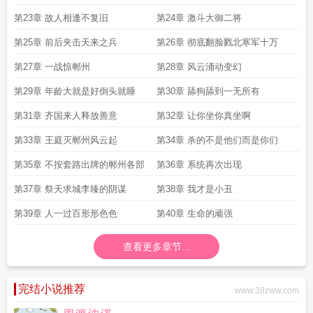
第23章 故人相逢不复旧
第24章 激斗大御二将
第25章 前后夹击天来之兵
第26章 彻底翻脸戮北寒军十万
第27章 一战惊郸州
第28章 风云涌动变幻
第29章 年龄大就是好倒头就睡
第30章 舔狗舔到一无所有
第31章 齐国来人释放善意
第32章 让你坐你真坐啊
第33章 王庭灭郸州风云起
第34章 杀的不是他们而是你们
第35章 不按套路出牌的郸州各部
第36章 系统再次出现
第37章 祭天求城李臻的阴谋
第38章 我才是小丑
第39章 人一过百形形色色
第40章 生命的顽强
查看更多章节...
完结小说推荐
www.38zww.com