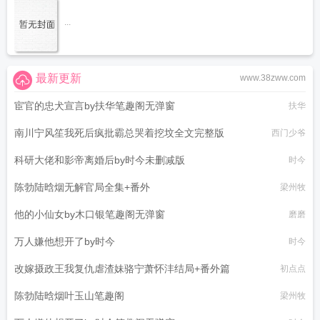
...
最新更新
www.38zww.com
宦官的忠犬宣言by扶华笔趣阁无弹窗
扶华
南川宁风笙我死后疯批霸总哭着挖坟全文完整版
西门少爷
科研大佬和影帝离婚后by时今未删减版
时今
陈勃陆晗烟无解官局全集+番外
梁州牧
他的小仙女by木口银笔趣阁无弹窗
磨磨
万人嫌他想开了by时今
时今
改嫁摄政王我复仇虐渣妹骆宁萧怀沣结局+番外篇
初点点
陈勃陆晗烟叶玉山笔趣阁
梁州牧