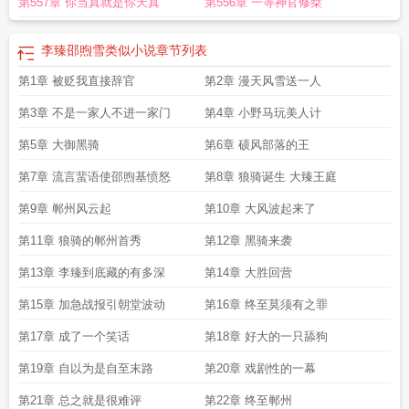
第557章 你当真就是你天真
第556章 一等神官修桀
李臻邵煦雪类似小说
章节列表
第1章 被贬我直接辞官
第2章 漫天风雪送一人
第3章 不是一家人不进一家门
第4章 小野马玩美人计
第5章 大御黑骑
第6章 硕风部落的王
第7章 流言蜚语使邵煦基愤怒
第8章 狼骑诞生 大臻王庭
第9章 郸州风云起
第10章 大风波起来了
第11章 狼骑的郸州首秀
第12章 黑骑来袭
第13章 李臻到底藏的有多深
第14章 大胜回营
第15章 加急战报引朝堂波动
第16章 终至莫须有之罪
第17章 成了一个笑话
第18章 好大的一只舔狗
第19章 自以为是自至末路
第20章 戏剧性的一幕
第21章 总之就是很难评
第22章 终至郸州