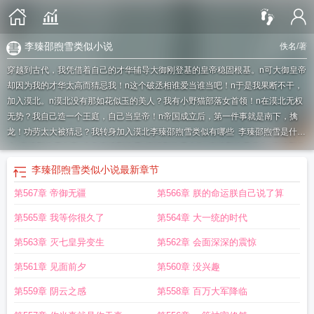
李臻邵煦雪类似小说
佚名
/著
穿越到古代，我凭借着自己的才华辅导大御刚登基的皇帝稳固根基。n可大御皇帝
却因为我的才华太高而猜忌我！n这个破丞相谁爱当谁当吧！n于是我果断不干，
加入漠北。n漠北没有那如花似玉的美人？我有小野猫部落女首领！n在漠北无权
无势？我自己造一个王庭，自己当皇帝！n帝国成立后，第一件事就是南下，擒
龙！功劳太大被猜忌？我转身加入漠北
李臻邵煦雪类似有哪些
李臻邵煦雪是什
么
李臻邵煦雪名字
主角李臻邵煦雪
李臻邵煦雪大御
李臻邵煦雪书名
李臻邵煦
雪加入漠北
李臻和邵煦雪的叫什么名字
李臻邵煦雪叫什么名字
宰相李臻邵煦雪
李臻邵煦雪类似小说
最新章节
免费阅读
李臻邵煦雪内容
主角叫李臻邵煦雪的
李臻宰相邵煦雪
李臻邵煦雪类
第567章 帝御无疆
第566章 朕的命运朕自己说了算
似在线阅读
李臻邵煦雪免费听书
李臻邵煦雪免费阅读
李臻邵煦雪大御免费阅
读
李臻邵煦雪全文免费
李臻邵煦雪大御txt
李臻邵煦雪免费阅读最新章节
第565章 我等你很久了
第564章 大一统的时代
第563章 灭七皇异变生
第562章 会面深深的震惊
第561章 见面前夕
第560章 没兴趣
第559章 阴云之感
第558章 百万大军降临