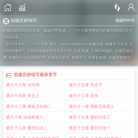
程建苏妍续写
磕磕绊绊
/著
程建苏妍续写是由作者：磕磕绊绊所著，三八中文网免费提供程建苏妍续写全文
在线阅读。
三秒记住本站：三八中文网 网址：www.38zww.com
程建苏妍
程建军与苏萌
苏
妍和程建续写
苏妍程建最新章节更新列表
苏妍 程建
主角叫程建的
程建苏妍高
鹏
程建军什么时候把苏萌
程建军玩苏萌
程妍女主
苏妍和程建
程建苏妍续写最
新章节更新时间
程建军苏萌里
程建苏妍续写哪里能看
苏妍程建高鹏
程建苏妍续写
最新章节
第六十六章 大结局
第六十五章 失去下
第六十四章 失去上
第六十三章 丢失
第六十二章 情欲卫生间二
第六十一章 情欲卫生间上
第六十章 沐浴的美人
第五十九章 爱的沉沦三
第五十八章 爱的沉沦二
第五十七章 爱的沉沦一