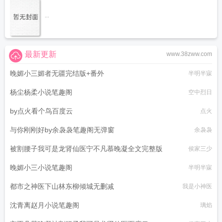
...
最新更新
www.38zww.com
晚媚小三媚者无疆完结版+番外
半明半寐
杨尘杨柔小说笔趣阁
空中烈日
by点火看个鸟百度云
点火
与你刚刚好by余袅袅笔趣阁无弹窗
余袅袅
被割腰子我可是龙肾仙医宁不凡慕晚凝全文完整版
侯家三少
晚媚小三小说笔趣阁
半明半寐
都市之神医下山林东柳倾城无删减
我是小神医
沈青离赵月小说笔趣阁
璃焰