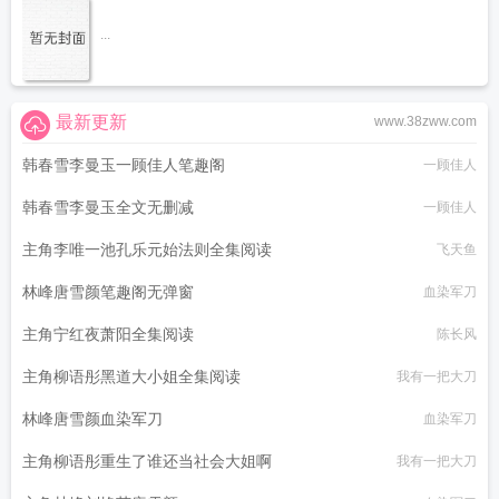
...
最新更新
www.38zww.com
韩春雪李曼玉一顾佳人笔趣阁
一顾佳人
韩春雪李曼玉全文无删减
一顾佳人
主角李唯一池孔乐元始法则全集阅读
飞天鱼
林峰唐雪颜笔趣阁无弹窗
血染军刀
主角宁红夜萧阳全集阅读
陈长风
主角柳语彤黑道大小姐全集阅读
我有一把大刀
林峰唐雪颜血染军刀
血染军刀
主角柳语彤重生了谁还当社会大姐啊
我有一把大刀