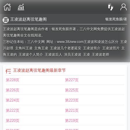
王凌波赵离弦笔趣阁
银发死鱼眼
/著
王凌波赵离弦笔趣阁是由作者：银发死鱼眼所著，三八中文网免费提供王凌波赵
离弦笔趣阁全文在线阅读。
三秒记住本站：三八中文网 网址：www.38zww.com
王凌波和凌波怎么区分
王凌
川赵璞
主角叫王凌
主角王凌
王凌波几个老婆延安
王凌波简介
王凌波照片
主
角王凌的
王凌波个人简介
王凌波后人
演员王凌波
王凌
王凌波老师
王凌波赵离弦笔趣阁
最新章节
第228页
第227页
第226页
第225页
第224页
第223页
第222页
第221页
第220页
第219页