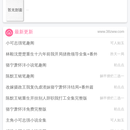
...
最新更新
www.38zww.com
小可志强笔趣阁
可人如玉
林毅沈楚楚重生十六年前我开局拯救领导全集+番外
胜天一局
骆宁萧怀沣小说笔趣阁
初点点
陈默王铭笔趣阁
躺平摆烂二选一
改嫁摄政王我复仇虐渣妹骆宁萧怀沣结局+番外篇
初点点
陈默王铭重生开挂别人辞职我打工全集完整版
躺平摆烂二选一
骆宁萧怀沣免费完整版
初点点
主角小可志强小说全集
可人如玉