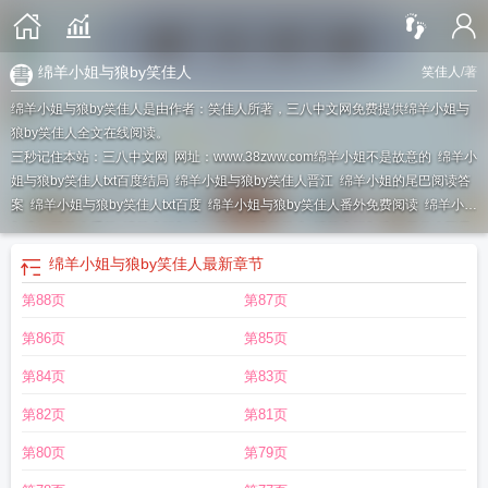
绵羊小姐与狼by笑佳人
笑佳人
/著
绵羊小姐与狼by笑佳人是由作者：笑佳人所著，三八中文网免费提供绵羊小姐与
狼by笑佳人全文在线阅读。
三秒记住本站：三八中文网 网址：www.38zww.com
绵羊小姐不是故意的
绵羊小
姐与狼by笑佳人txt百度结局
绵羊小姐与狼by笑佳人晋江
绵羊小姐的尾巴阅读答
案
绵羊小姐与狼by笑佳人txt百度
绵羊小姐与狼by笑佳人番外免费阅读
绵羊小姐
与狼by笑佳人番外
绵羊小姐与狼by笑佳人讲的什么
绵羊小姐与狼by笑佳人附带
番外
绵羊小姐与狼by笑佳人text
绵羊小姐与狼by笑佳人免费阅读全文
绵羊小姐
绵羊小姐与狼by笑佳人
最新章节
与狼by笑佳人txt
绵羊小姐与狼by笑佳人资源
绵羊小姐与狼by笑佳人百度
绵羊
第88页
第87页
小姐与狼by笑佳人百度番外
绵羊小姐与狼by笑佳人免费阅读
绵羊小姐与狼by笑
佳人番外百度
第86页
第85页
第84页
第83页
第82页
第81页
第80页
第79页