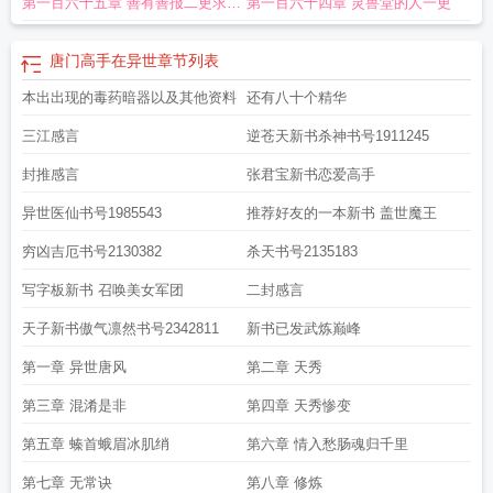
第一百六十五章 善有善报二更求月
第一百六十四章 灵兽堂的人一更
在异世女主角有几个
唐门高手在异世听书在哪听
唐门高手在异世百科
唐门高手
在异世5200
唐门高手在异世未删减
唐门高手在异世唐风的身世
唐门高手在异
票
世百度百科
唐门高手在异世笔趣阁
唐门高手在异世TXT完结版
唐门高手在异世
唐门高手在异世
章节列表
全文免费阅读无弹窗
唐门高手在异世人物
唐门高手在异世莫流苏
唐门高手在异
本出出现的毒药暗器以及其他资料
还有八十个精华
世有声
唐门高手在异世等级划分
唐门高手在异世唐风几个女人
唐门高手在异世
资源
唐门高手在异世加料版
唐门高手在异世漫画
唐门高手在异世 莫默
唐门高
三江感言
逆苍天新书杀神书号1911245
手在异世全文阅读
唐门高手在异世主角几个老婆
唐门高手在异世听书
唐门高手
在异世灵怯颜的身份
封推感言
唐门高手在异世唐风
张君宝新书恋爱高手
唐门高手在异世戴执事是谁
唐门高手
在异世有声在线收听
唐门高手在异世好看吗
唐门高手在异世TXT八零
唐门高手
异世医仙书号1985543
推荐好友的一本新书 盖世魔王
在异世电子书
穷凶吉厄书号2130382
杀天书号2135183
写字板新书 召唤美女军团
二封感言
天子新书傲气凛然书号2342811
新书已发武炼巅峰
第一章 异世唐风
第二章 天秀
第三章 混淆是非
第四章 天秀惨变
第五章 螓首蛾眉冰肌绡
第六章 情入愁肠魂归千里
第七章 无常诀
第八章 修炼