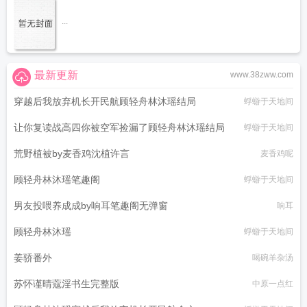
...
最新更新
www.38zww.com
穿越后我放弃机长开民航顾轻舟林沐瑶结局
蜉蝣于天地间
让你复读战高四你被空军捡漏了顾轻舟林沐瑶结局
蜉蝣于天地间
荒野植被by麦香鸡沈植许言
麦香鸡呢
顾轻舟林沐瑶笔趣阁
蜉蝣于天地间
男友投喂养成成by响耳笔趣阁无弹窗
响耳
顾轻舟林沐瑶
蜉蝣于天地间
姜骄番外
喝碗羊杂汤
苏怀谨晴蔻淫书生完整版
中原一点红