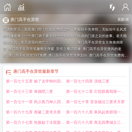
唐门高手在异世
莫默
/著
宁遇阎罗王，莫惹唐门郎！行走在黑暗之中，卑鄙却不失本性，无耻却不丢风度
的勾魂使者！一个唐门弟子重生到一个全是女子组成的门派之后的故事。老天顺
我老天昌，老天逆我叫他亡！……………………
唐门高手在异世女主角推倒章
节
唐门高手在异世笔趣阁无弹窗
异世之魔武双修
唐门高手在异世唐风的老
婆
唐门高手在异世TXT免费
唐门高手在异世境界划分
唐门高手在异世免费阅读
的最新章节内容
唐门高手在异世百度
唐门高手在异世免费阅读的最新章节
唐门
高手在异世多少字
唐门高手在异世免费阅读
唐门高手在异世完整版
唐门高手在
唐门高手在异世
最新章节
异世几个老婆
唐门高手在异世免费
唐门高手在异世十大神兵
唐门高手在异世搜
第一百七十五章 输了去学狗叫四更
第一百七十四章 演戏三更
狗百科
唐门高手在异世雪女帮忙泡脚
唐门高手在异世免费听书
唐门高手在异世
女主
唐门高手在异世有声埋名
唐门高手在异世 百度百科
唐门高手在异世TXT全
完毕求月票
第一百七十三章 单挑吧二更
第一百七十二章 它想跟着我第一更
本
唐门高手在异世推倒女主
唐门高手在异世修炼等级
唐门高手在异世改版雪
女
唐门高手在异世人物简介
唐门高手在异世推倒章节
送上
唐门高手在异世钟露
唐
第一百七十一章 风少真乃神人四更
第一百七十章 音攻秘法三更求月票
门高手在异世人物介绍
唐门高手在异世女主角
唐门高手在异世全文
唐门高手在
求月票
第一百六十九章 兽啸二更求月票
第一百六十八章 寒风起兽群现一更
异世TXT
唐门高手在异世动漫
唐门高手在异世在线阅读
唐门高手在异世作
者
唐门高手在异世结局
唐门高手在异世推倒顺序
唐门高手在异世TXT百度
唐
求月票
第一百六十七章 热脸贴了冷屁股四
第一百六十六章 再见四季城主三更
门高手在异世什么时候写的
唐门高手在异界
唐门高手在异世几个女主
唐门高手
更求月票
求月票