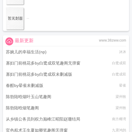
...
最新更新
www.38zww.com
苏婉儿的幸福生活(np)
沐沐
寡妇门前桃花多by白鹭成双笔趣阁无弹窗
白鹭成双
寡妇门前桃花多by白鹭成双未删减版
白鹭成双
春酲by晕雀未删减版
晕雀
陈勃陆晗烟叶玉山笔趣阁
梁州牧
陈勃陆晗烟笔趣阁
梁州牧
从乡镇公务员到权力巅峰江昭阳赵珊结局
南方椰湾
官色权术王生夏如卿笔趣阁无弹窗
九霄鸿鹄