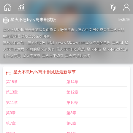
星火不息byliy离未删减版
liy离
/著
星火不息byliy离未删减版是由作者：liy离所著，三八中文网免费提供星火不息
byliy离未删减版全文在线阅读。
三秒记住本站：三八中文网 网址：www.38zww.com
星火不息的意思
星火txt
星
火不灭的意思
不息的星火演员表
星火不灭什么意思
星火不辍
星火不拒烛光满
是什么意思
星火不寂灭
星火永不熄灭
星火不拒烛光满
星火不息byliy离未删减版
最新章节
第15章
第14章
第13章
第12章
第11章
第10章
第9章
第8章
第7章
第6章