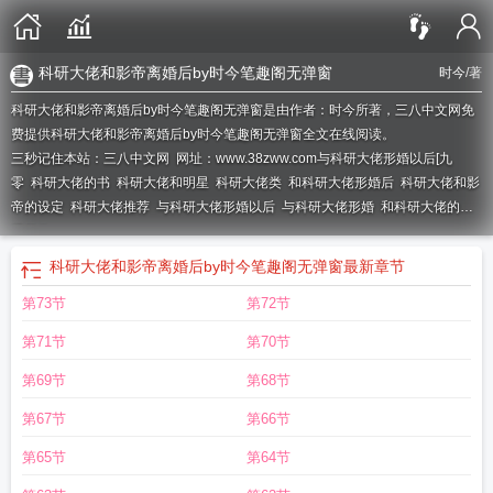
科研大佬和影帝离婚后by时今笔趣阁无弹窗
时今
/著
科研大佬和影帝离婚后by时今笔趣阁无弹窗是由作者：时今所著，三八中文网免
费提供科研大佬和影帝离婚后by时今笔趣阁无弹窗全文在线阅读。
三秒记住本站：三八中文网 网址：www.38zww.com
与科研大佬形婚以后[九
零
科研大佬的书
科研大佬和明星
科研大佬类
和科研大佬形婚后
科研大佬和影
帝的设定
科研大佬推荐
与科研大佬形婚以后
与科研大佬形婚
和科研大佬的恋
爱日常
科研大佬和影帝离婚后by时今笔趣阁无弹窗
最新章节
第73节
第72节
第71节
第70节
第69节
第68节
第67节
第66节
第65节
第64节