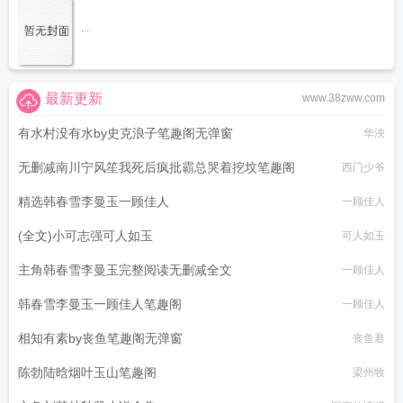
...
最新更新
www.38zww.com
有水村没有水by史克浪子笔趣阁无弹窗
华泱
无删减南川宁风笙我死后疯批霸总哭着挖坟笔趣阁
西门少爷
精选韩春雪李曼玉一顾佳人
一顾佳人
(全文)小可志强可人如玉
可人如玉
主角韩春雪李曼玉完整阅读无删减全文
一顾佳人
韩春雪李曼玉一顾佳人笔趣阁
一顾佳人
相知有素by丧鱼笔趣阁无弹窗
丧鱼君
陈勃陆晗烟叶玉山笔趣阁
梁州牧