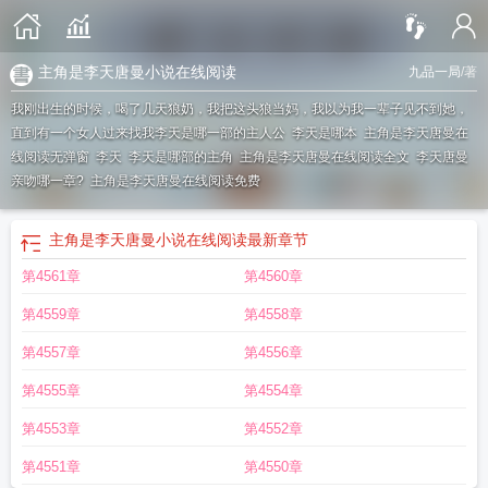
主角是李天唐曼小说在线阅读
九品一局
/著
我刚出生的时候，喝了几天狼奶，我把这头狼当妈，我以为我一辈子见不到她，
直到有一个女人过来找我
李天是哪一部的主人公
李天是哪本
主角是李天唐曼在
线阅读无弹窗
李天
李天是哪部的主角
主角是李天唐曼在线阅读全文
李天唐曼
亲吻哪一章?
主角是李天唐曼在线阅读免费
主角是李天唐曼小说在线阅读
最新章节
第4561章
第4560章
第4559章
第4558章
第4557章
第4556章
第4555章
第4554章
第4553章
第4552章
第4551章
第4550章