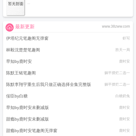
...
最新更新
www.38zww.com
伊塔纪元笔趣阁无弹窗
虾写
林毅沈楚楚笔趣阁
胜天一局
早知by鹿时安
鹿时安
陈默王铭笔趣阁
躺平摆烂二选一
陈默李翔宇重生后我只做正确选择全集完整版
躺平摆烂二选一
佞臣by白糖
白糖奶兔
早知by鹿时安未删减版
鹿时安
甜瘾by鹿时安未删减版
鹿时安
甜瘾by鹿时安笔趣阁无弹窗
鹿时安