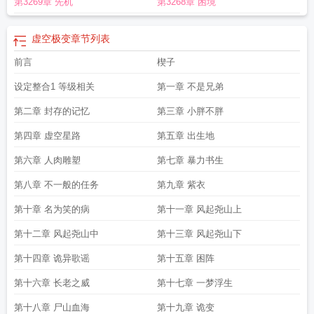
第3269章 先机
第3268章 困境
虚空极变
章节列表
前言
楔子
设定整合1 等级相关
第一章 不是兄弟
第二章 封存的记忆
第三章 小胖不胖
第四章 虚空星路
第五章 出生地
第六章 人肉雕塑
第七章 暴力书生
第八章 不一般的任务
第九章 紫衣
第十章 名为笑的病
第十一章 风起尧山上
第十二章 风起尧山中
第十三章 风起尧山下
第十四章 诡异歌谣
第十五章 困阵
第十六章 长老之威
第十七章 一梦浮生
第十八章 尸山血海
第十九章 诡变