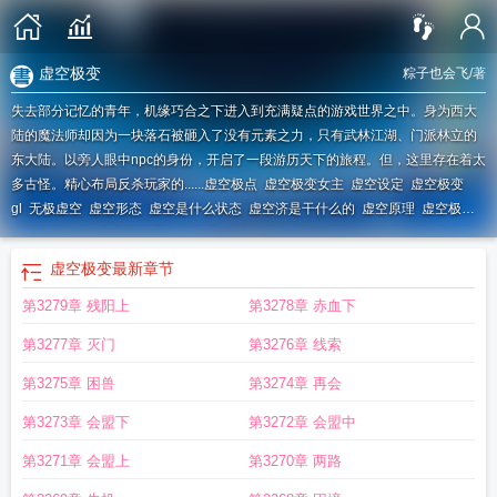
虚空极变
粽子也会飞
/著
失去部分记忆的青年，机缘巧合之下进入到充满疑点的游戏世界之中。身为西大
陆的魔法师却因为一块落石被砸入了没有元素之力，只有武林江湖、门派林立的
东大陆。以旁人眼中npc的身份，开启了一段游历天下的旅程。但，这里存在着太
多古怪。精心布局反杀玩家的......
虚空极点
虚空极变女主
虚空设定
虚空极变
gl
无极虚空
虚空形态
虚空是什么状态
虚空济是干什么的
虚空原理
虚空极尽
未能记打一字
虚空无极是什么意思
虚空极变笔趣阁
虚空极变TXT免费
虚空进
化
虚空组合
虚空极变txt
虚空被动是什么机制
虚空极变主角
虚空极变好看
虚空极变
最新章节
吗
虚空极变百度百科
虚空极变TXT
虚空济百度百科
虚空状态什么情况
虚空极
第3279章 残阳上
第3278章 赤血下
变免费读
虚空什么意思啊
什么是虚空济
虚空极尽莫能计
虚空状态
虚空等级划
分
虚空极变签约了吗?
虚空极变免费阅读
虚空11
虚空怎么解释
虚空极变怎么
第3277章 灭门
第3276章 线索
样
第3275章 困兽
第3274章 再会
第3273章 会盟下
第3272章 会盟中
第3271章 会盟上
第3270章 两路