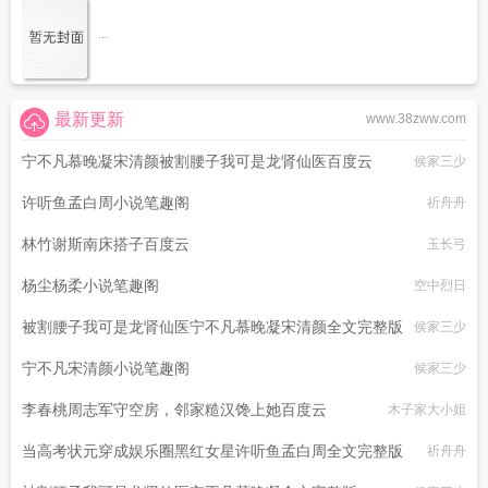
...
最新更新
www.38zww.com
宁不凡慕晚凝宋清颜被割腰子我可是龙肾仙医百度云
侯家三少
许听鱼孟白周小说笔趣阁
祈舟舟
林竹谢斯南床搭子百度云
玉长弓
杨尘杨柔小说笔趣阁
空中烈日
被割腰子我可是龙肾仙医宁不凡慕晚凝宋清颜全文完整版
侯家三少
宁不凡宋清颜小说笔趣阁
侯家三少
李春桃周志军守空房，邻家糙汉馋上她百度云
木子家大小姐
当高考状元穿成娱乐圈黑红女星许听鱼孟白周全文完整版
祈舟舟