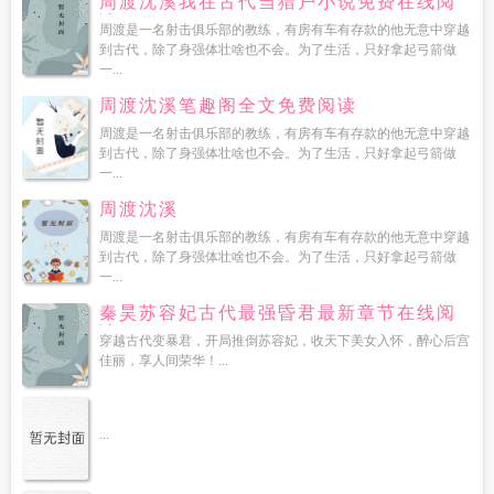
周渡沈溪我在古代当猎户小说免费在线阅
读
周渡是一名射击俱乐部的教练，有房有车有存款的他无意中穿越
到古代，除了身强体壮啥也不会。为了生活，只好拿起弓箭做
一...
周渡沈溪笔趣阁全文免费阅读
周渡是一名射击俱乐部的教练，有房有车有存款的他无意中穿越
到古代，除了身强体壮啥也不会。为了生活，只好拿起弓箭做
一...
周渡沈溪
周渡是一名射击俱乐部的教练，有房有车有存款的他无意中穿越
到古代，除了身强体壮啥也不会。为了生活，只好拿起弓箭做
一...
秦昊苏容妃古代最强昏君最新章节在线阅
读
穿越古代变暴君，开局推倒苏容妃，收天下美女入怀，醉心后宫
佳丽，享人间荣华！...
...