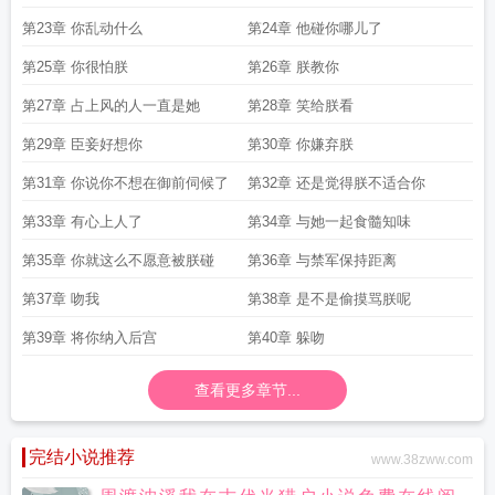
第23章 你乱动什么
第24章 他碰你哪儿了
第25章 你很怕朕
第26章 朕教你
第27章 占上风的人一直是她
第28章 笑给朕看
第29章 臣妾好想你
第30章 你嫌弃朕
第31章 你说你不想在御前伺候了
第32章 还是觉得朕不适合你
第33章 有心上人了
第34章 与她一起食髓知味
第35章 你就这么不愿意被朕碰
第36章 与禁军保持距离
第37章 吻我
第38章 是不是偷摸骂朕呢
第39章 将你纳入后宫
第40章 躲吻
查看更多章节...
完结小说推荐
www.38zww.com