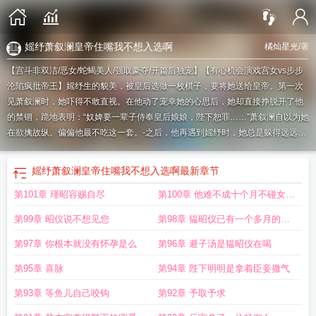
媱纾萧叙澜皇帝住嘴我不想入选啊
橘灿星光
/著
【宫斗非双洁/恶女/蛇蝎美人/强取豪夺/开篇后独宠】【有心机会演戏宫女vs步步
沦陷疯批帝王】媱纾生的貌美，被皇后选做一枚棋子，要将她送给皇帝。第一次
见萧叙澜时，她吓得不敢直视。在他动了宠幸她的心思后，她却直接挣脱开了他
的禁锢，跪地表明：“奴婢要一辈子侍奉皇后娘娘，陛下恕罪……”萧叙澜自以为她
在欲擒故纵。偏偏他最不吃这一套。-之后，他再遇到媱纾时，她总是躲得远远
的。次数多了，他便分不清她的心思了。皇后又将她送去御前伺候，她更是对他
退避三舍。-直到萧叙澜意外瞧见，媱纾与他亲自统领的羽林军中一个禁军相谈甚
媱纾萧叙澜皇帝住嘴我不想入选啊
最新章节
欢，展露笑颜。他才看清，这个宫女竟无半分心思在他身上！他心里的滋味酸涩
第101章 瑾昭容赐自尽
第100章 他难不成十个月不碰女人
又……嫉妒。当晚，他勾住媱纾的下巴，再次动了要将他纳为己有的心思。媱纾
却哭着说：“陛下，奴婢只求出宫后和一人一生一世，绝无攀高枝的念头！”这话也
了不成
第99章 昭仪说不想见您
第98章 韫昭仪已有一个多月的身
让萧叙澜的那抹理智化为了疯狂的占有欲。金尊玉贵的帝王竟嫉妒起了一个出身
卑微的禁军侍卫。-他将媱纾锁在怀里：“阿媱，你只能是朕的。”她哭红了眼睛，
孕
第97章 你根本就没有怀孕是么
第96章 避子汤是韫昭仪在喝
缩在他怀里不敢动弹。在他看不见的角度，她的唇角却再也压不住。她生来就是
第95章 喜脉
第94章 陛下明明是拿着臣妾撒气
要做人上人的。要做皇帝心尖上的人，凌驾于皇权之上。宫女蓄意勾引，疯批帝
王沦陷强夺
萧礼漪澜结局
萧礼漪澜全文
男主萧礼漪澜
萧礼漪澜免费
主角是萧
第93章 等鱼儿自己咬钩
第92章 予取予求
礼和漪澜的
漪澜萧礼
萧礼漪澜知乎