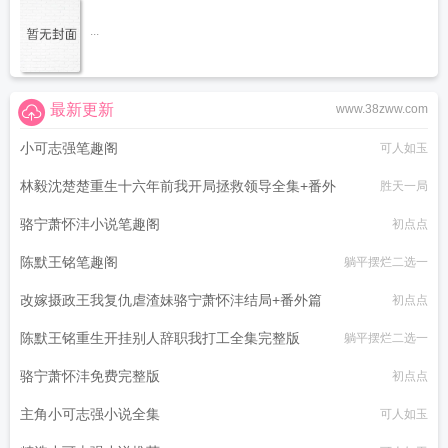
...
最新更新
www.38zww.com
小可志强笔趣阁
可人如玉
林毅沈楚楚重生十六年前我开局拯救领导全集+番外
胜天一局
骆宁萧怀沣小说笔趣阁
初点点
陈默王铭笔趣阁
躺平摆烂二选一
改嫁摄政王我复仇虐渣妹骆宁萧怀沣结局+番外篇
初点点
陈默王铭重生开挂别人辞职我打工全集完整版
躺平摆烂二选一
骆宁萧怀沣免费完整版
初点点
主角小可志强小说全集
可人如玉