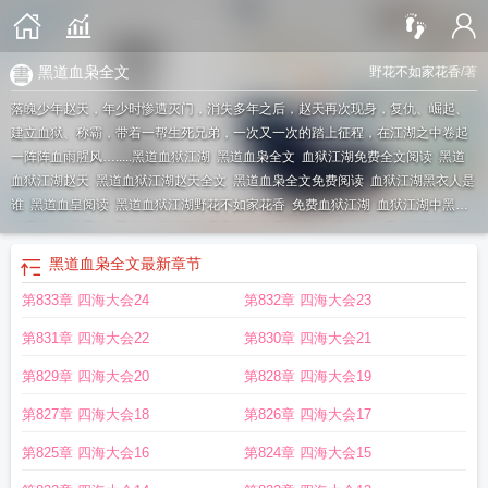
黑道血枭全文
野花不如家花香
/著
落魄少年赵天，年少时惨遭灭门，消失多年之后，赵天再次现身，复仇、崛起、
建立血狱、称霸，带着一帮生死兄弟，一次又一次的踏上征程，在江湖之中卷起
一阵阵血雨腥风….....
黑道血狱江湖
黑道血枭全文
血狱江湖免费全文阅读
黑道
血狱江湖赵天
黑道血狱江湖赵天全文
黑道血枭全文免费阅读
血狱江湖黑衣人是
谁
黑道血皇阅读
黑道血狱江湖野花不如家花香
免费血狱江湖
血狱江湖中黑衣
人是谁
血洗黑道
黑道血狱江湖赵天完整版免费阅读
血狱江湖免费
血狱江湖免
费完结阅读
黑道血狱江湖百寡妇身世解析
黑道血煞
血狱江湖
血狱江湖在线阅
黑道血枭全文
最新章节
读
黑道血狱江湖全文免费阅读最新章节更新
黑道血狱江湖赵天免费阅读
血狱江
第833章 四海大会24
第832章 四海大会23
湖 黑衣人
黑道血枭全文免费阅读无弹窗
狱血江湖免费阅读
黑道血狱江湖林
峰
黑道血染江湖
第831章 四海大会22
第830章 四海大会21
第829章 四海大会20
第828章 四海大会19
第827章 四海大会18
第826章 四海大会17
第825章 四海大会16
第824章 四海大会15