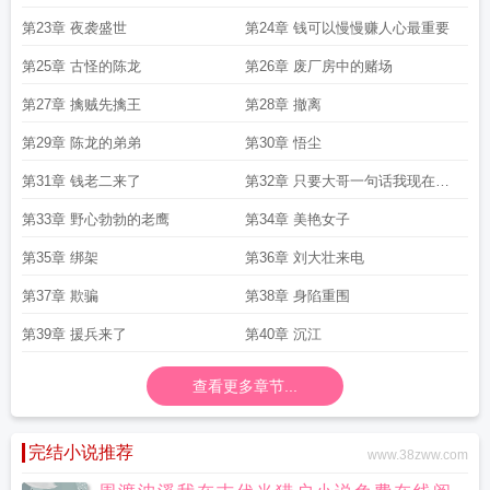
第23章 夜袭盛世
第24章 钱可以慢慢赚人心最重要
第25章 古怪的陈龙
第26章 废厂房中的赌场
第27章 擒贼先擒王
第28章 撤离
第29章 陈龙的弟弟
第30章 悟尘
第31章 钱老二来了
第32章 只要大哥一句话我现在就
砍下钱老二的脑袋给你下酒
第33章 野心勃勃的老鹰
第34章 美艳女子
第35章 绑架
第36章 刘大壮来电
第37章 欺骗
第38章 身陷重围
第39章 援兵来了
第40章 沉江
查看更多章节...
完结小说推荐
www.38zww.com