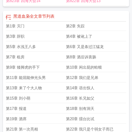
第823章 四海大会14
第822章 四海大会13
黑道血枭全文
章节列表
第1章 灭门
第2章 失踪
第3章 辞职
第4章 被讹上了
第5章 水浅王八多
第6章 又是条过江猛龙
第7章 租房
第8章 酒后诉衷肠
第9章 矮脚虎的手下
第10章 闲出屁的蛤蟆
第11章 能屈能伸光头男
第12章 我们是兄弟
第13章 来了个大人物
第14章 语出惊人
第15章 刘小萌
第16章 长兄如父
第17章 报道
第18章 别有洞天
第19章 酒席
第20章 擂台比试
第21章 第一次亮相
第22章 我只是个弱女子而已