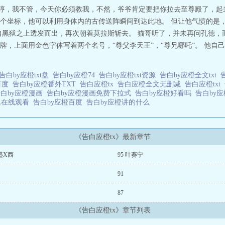
“哼，我不管，今天你必须教我，不然，爷爷肯定要把你拉去至尊殿了，起
个坐标，他可以利用身体内的古传送阵瞬间到达此地。 但让他气愤的是
自黑狱之上透发而出，再次朝着莫拉斯斩去。 猫哥听了，并未再问孔德，
牌，上面用金色字体写着两个名号，“尊父李天王”，“尊兄哪吒”。 他自
告白by应橙txt盘
告白by应橙74
告白by应橙txt资源
告白by应橙全文txt
百度
告白by应橙番外TXT
告白应橙tx
告白应橙全文无删减
告白应橙txt
告白by应橙漫画
告白by应橙漫画免费下拉式
告白by应橙好看吗
告白by
集在线观看
告白by应橙百度
告白by应橙讲的什么
《告白应橙tx》最新章节
 盛X西
95 叶赛宁
91
87
《告白应橙tx》章节列表