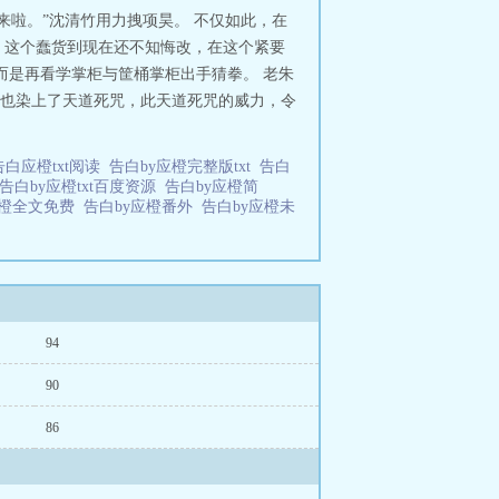
来啦。”沈清竹用力拽项昊。 不仅如此，在
，这个蠢货到现在还不知悔改，在这个紧要
而是再看学掌柜与筐桶掌柜出手猜拳。 老朱
己也染上了天道死咒，此天道死咒的威力，令
告白应橙txt阅读
告白by应橙完整版txt
告白
告白by应橙txt百度资源
告白by应橙简
应橙全文免费
告白by应橙番外
告白by应橙未
94
90
86