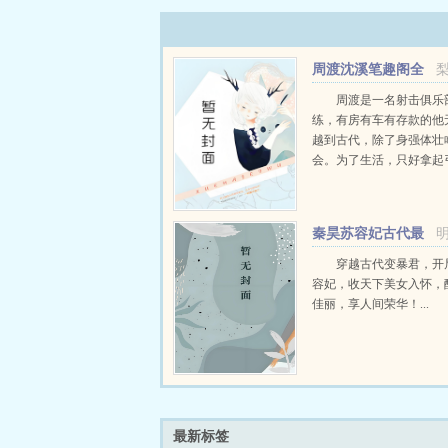
周渡沈溪笔趣阁全
文免费阅读
周渡是一名射击俱乐
练，有房有车有存款的他
越到古代，除了身强体壮
会。为了生活，只好拿起
个深山猎户。第一天打了
鸡，不会做（失望）第二
只野兔，不会做（失望）
秦昊苏容妃古代最
渡看着山下的寥寥炊烟，以及
强昏君最新章节在线
穿越古代变暴君，开
容妃，收天下美女入怀，
佳丽，享人间荣华！...
最新标签