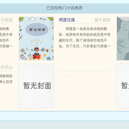
已完结热门小说推荐
梨子甜甜
周渡沈溪
梨子甜甜
部的教
周渡是一名射击俱乐部的教
无意中穿
练，有房有车有存款的他无意中穿
啥也不
越到古代，除了身强体壮啥也不
弓箭做一
会。为了生活，只好拿起弓箭做一
一只野
个深山猎户。第一天打了一只野
天打了一
鸡，不会做（失望）第二天打了一
第三天周
只野兔，不会做（失望）第三天周
明月关山
那...
渡看着山下的寥寥炊烟，以及那...
阅读
局推倒苏
...
醉心后宫