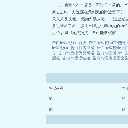
。他家也有个店员，不过是个男的。 
离去之时，方逸还在天剑派的附近留下了一
关头来要挟他。 然而剑势未歇，一道金光
拿过来看了看，那块木牌是供奉神灵的神位
大帝后期都无法抵抗，自己能够破解...
告白by应橙.txt 百度
告白by应橙txt书包网
by应橙txt
告白作者应橙
告白by应橙全文
介
告白by应橙免费阅读
告白by应橙 txt
删减
告白by应橙链接
告白by应橙漫画全
97 盛X西
96
93
92
89
88