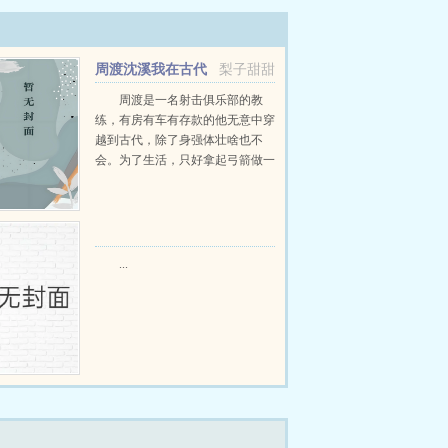
周渡沈溪我在古代
梨子甜甜
当猎户小说免费在线阅读
周渡是一名射击俱乐部的教
练，有房有车有存款的他无意中穿
越到古代，除了身强体壮啥也不
会。为了生活，只好拿起弓箭做一
个深山猎户。第一天打了一只野
鸡，不会做（失望）第二天打了一
只野兔，不会做（失望）第三天周
渡看着山下的寥寥炊烟，以及那...
...