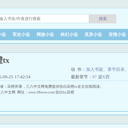
搜索
小说
军史小说
网游小说
科幻小说
灵异小说
言情小说
tx
动 作：
加入书架
、
章节目录
9-25 17:42:54
最新章节：
97 盛X西
作者：应橙所著，三八中文网免费提供告白应橙tx全文在线阅读。
文网 网址：www.38zww.com 告白by应橙