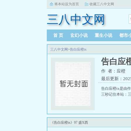
将本站设为首页
收藏三八中文网
三八中文网
首 页
玄幻小说
重生小说
都市
三八中文网
>
告白应橙tx
告白应橙
作 者：应橙
最后更新：2025-0
告白应橙tx是由
三秒记住本站：三八中
《告白应橙tx》97 盛X西