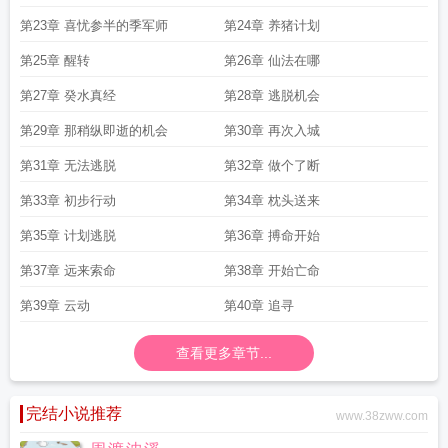
第23章 喜忧参半的季军师
第24章 养猪计划
第25章 醒转
第26章 仙法在哪
第27章 癸水真经
第28章 逃脱机会
第29章 那稍纵即逝的机会
第30章 再次入城
第31章 无法逃脱
第32章 做个了断
第33章 初步行动
第34章 枕头送来
第35章 计划逃脱
第36章 搏命开始
第37章 远来索命
第38章 开始亡命
第39章 云动
第40章 追寻
查看更多章节...
完结小说推荐
www.38zww.com