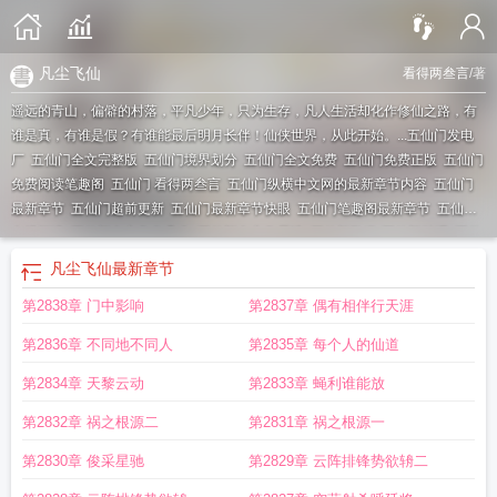
凡尘飞仙
看得两叁言
/著
遥远的青山，偏僻的村落，平凡少年，只为生存，凡人生活却化作修仙之路，有
谁是真，有谁是假？有谁能最后明月长伴！仙侠世界，从此开始。...
五仙门发电
厂
五仙门全文完整版
五仙门境界划分
五仙门全文免费
五仙门免费正版
五仙门
免费阅读笔趣阁
五仙门 看得两叁言
五仙门纵横中文网的最新章节内容
五仙门
最新章节
五仙门超前更新
五仙门最新章节快眼
五仙门笔趣阁最新章节
五仙门
在线阅读
五仙门女主角有几个
五仙门女主角是谁
五仙门TXT
五仙门贴吧
五仙
门人物简介大全
五仙门百度百科
凡尘飞仙
五仙门最新章节免费阅读
五仙门纵
凡尘飞仙
最新章节
横官网
五仙门李言
五仙门简介
五仙门笔趣阁
五仙门纵横
五仙门好看吗
五仙
第2838章 门中影响
第2837章 偶有相伴行天涯
门最新章节笔趣阁提供
五仙门最新免费阅读全文
五仙门TXT八零
五仙门有
声
五仙门全文txt
五仙门全文免费阅读无弹窗
五仙门全本免费阅读
五仙门免费
第2836章 不同地不同人
第2835章 每个人的仙道
阅读
五仙门最新章节列表
五仙门完结版免费阅读
五仙门在哪个平台更新
五仙
门最新
五仙门全文免费阅读
五仙门百科
第2834章 天黎云动
第2833章 蝇利谁能放
第2832章 祸之根源二
第2831章 祸之根源一
第2830章 俊采星驰
第2829章 云阵排锋势欲辀二