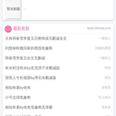
...
最新更新
www.38zww.com
主角韩春雪李曼玉完整阅读无删减全文
一顾佳人
刘慧林秋雅回家的诱惑笔趣阁
回家的诱惑
韩春雪李曼玉全文无删减
一顾佳人
有水村没有水by史克浪子未删减版
华泱
望美人兮长颈鹿by潭石未删减版
潭石
相知有素by丧鱼
丧鱼君
小可志强笔趣阁
可人如玉
相知有素by丧鱼笔趣阁无弹窗
丧鱼君