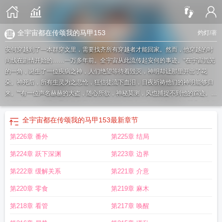
全宇宙都在传颂我的马甲153
灼灯
/著
安何穿越到了一本群穿文里，需要找齐所有穿越者才能回家。然而，他穿越的时
间线在剧情开始的……一万多年前。全宇宙从此流传起安何的事迹。“在宇宙荒芜
的一角，诞生了一位疾病之神，人们绝望等待着毁灭，神明却让那里开出了花
朵。神死后，所有生灵为之悲怆，狂信徒流下血泪，日夜祈祷他们的神明能够归
来。”“有一位声名赫赫的大盗，随心所欲，神秘莫测，风也捕捉不到他的踪迹。女
士们憧憬他的浪漫，男士们羡慕他的自由。”“传说有一位弑神者，以脆弱凡人之躯
超越神明，学者们为他的事迹真假争论不休，时至今日，依旧有许多人寻找着虚
全宇宙都在传颂我的马甲153
最新章节
无缥缈的弑神之剑。”“……”好不容易等到剧情开始，安何带着穿越者从底层做
第226章 番外
第225章 结局
起，无论走到哪里都能听到他曾经留下的传说。穿越者向往道：“不知道有朝一
日，我们能不能目睹那些传说中的大人物。”“谁知道呢。”安何笑了笑，“不如先想
第224章 跃下深渊
第223章 边界
想晚上吃什么。”安何绑定了一个传说缔造系统，每次缔造的传说都必须深入人
心。悲剧更能被铭记，遗憾会更加深刻。于是，安何每次都将形象打造得悲壮且
第222章 缓解关系
第221章 介意
轰轰烈烈。想到自己突然“复活”，以前的熟人、狂热追随者乃至敌人会有的反
第220章 零食
第219章 麻木
应……必须捂紧马甲。#今天男主掉马了吗#1.无CP剧情文，男主的迷弟迷妹遍布
全宇宙，有单箭头，男主无感情戏，一心回家；2.是群穿文，有其他穿越者，但
第218章 看管
第217章 唤醒
不是群像，主角天下第一，苏爽就完事了。
全宇宙都在传颂我的马甲免费
全宇宙