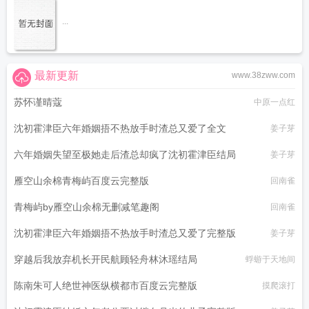
...
最新更新
www.38zww.com
苏怀谨晴蔻
中原一点红
沈初霍津臣六年婚姻捂不热放手时渣总又爱了全文
姜子芽
六年婚姻失望至极她走后渣总却疯了沈初霍津臣结局
姜子芽
雁空山余棉青梅屿百度云完整版
回南雀
青梅屿by雁空山余棉无删减笔趣阁
回南雀
沈初霍津臣六年婚姻捂不热放手时渣总又爱了完整版
姜子芽
穿越后我放弃机长开民航顾轻舟林沐瑶结局
蜉蝣于天地间
陈南朱可人绝世神医纵横都市百度云完整版
摸爬滚打