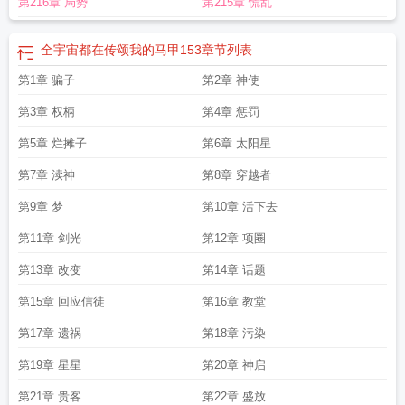
第216章 局势
第215章 慌乱
都在传颂我的马甲 灼灯
全宇宙都在传颂我的马甲by
全宇宙都在传颂我的马甲txt
百度
全宇宙都在传颂我的马甲全文
全宇宙都在传颂我的马甲番外
全宇宙都在传
颂我的马甲167
全宇宙都在传颂我的马甲全文阅读
全宇宙都在传颂我的马甲免
全宇宙都在传颂我的马甲153
章节列表
费阅读
全宇宙都在传颂我的马甲65
全宇宙都在传颂我的马甲全文免费阅读
全宇
第1章 骗子
第2章 神使
宙都在传颂我的马甲TXT
全宇宙都在传颂我的马甲百度
全宇宙都在传颂我的马
甲作者
全宇宙都在传颂我的马甲 ...
全宇宙都在传颂我的马甲153
类似全宇宙都
第3章 权柄
第4章 惩罚
在传颂我的马甲
全宇宙都在传颂我的马甲68
全宇宙都在传颂我的马甲笔趣阁
全
宇宙都在传颂我的马甲作者灼灯
第5章 烂摊子
全宇宙都在传颂我的马甲灼灯TXT
第6章 太阳星
全宇宙都在
传颂我的马甲晋江
全宇宙都在传颂我的马甲最新章节列表
全宇宙都在传颂我的
第7章 渎神
第8章 穿越者
马甲果露
全宇宙都在传颂我的马甲类似
全宇宙都在传颂我的马甲61
第9章 梦
第10章 活下去
第11章 剑光
第12章 项圈
第13章 改变
第14章 话题
第15章 回应信徒
第16章 教堂
第17章 遗祸
第18章 污染
第19章 星星
第20章 神启
第21章 贵客
第22章 盛放