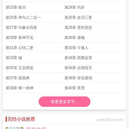
第23章 暗示
第24章 代价
第25章 神与人二合一
第26章 血泪三更
第27章 印象分四更
第28章 受到宽恕
第29章 祭神节见
第30章 落魄
第31章 心结二更
第32章 斗篷人
第33章 嘘
第34章 照耀这里
第35章 正反两面
第36章 自我毁灭
第37章 跟我来
第38章 传说显现
第39章 唯一的神
第40章 黑雪
查看更多章节...
完结小说推荐
www.38zww.com