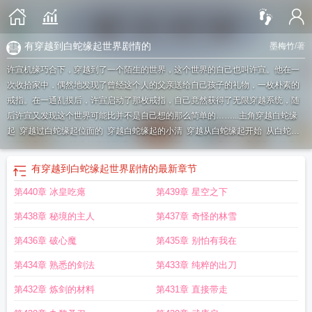
有穿越到白蛇缘起世界剧情的
墨梅竹
/著
许宣机缘巧合下，穿越到了一个陌生的世界，这个世界的自己也叫许宣。他在一
次收拾家中，偶然地发现了曾经这个人的父亲送给自己孩子的礼物，一枚朴素的
戒指。在一通乱摸后，许宣启动了那枚戒指，自己竟然获得了无限穿越系统，随
后许宣又发现这个世界可能比并不是自己想的那么简单的……...
主角穿越白蛇缘
起
穿越过白蛇缘起位面的
穿越白蛇缘起的小清
穿越从白蛇缘起开始
从白蛇缘
起开始穿越
从白蛇缘起穿越神话
从白蛇缘起开始修仙免费阅读
穿越到白蛇缘起
日小白
从白蛇传开始
从白蛇缘起开始修仙
从白蛇缘起开始无敌
从白蛇传开始
有穿越到白蛇缘起世界剧情的
最新章节
穿越
穿越到白蛇缘起的无限
从白蛇缘起开始的征途
有穿越到白蛇缘起世界剧情
第440章 冰皇吃瘪
第439章 星空之下
的
从白蛇缘起开始签到
从白蛇缘起开始穿梭万界
从白蛇缘起开始崛起
第438章 秘境的主人
第437章 奇怪的林雪
第436章 破心魔
第435章 别怕有我在
第434章 熟悉的剑法
第433章 纯粹的出刀
第432章 炼剑的材料
第431章 直接带走