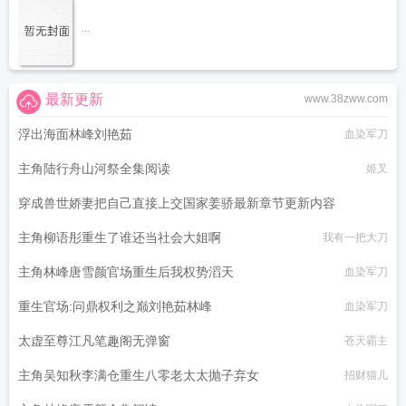
...
最新更新
www.38zww.com
浮出海面林峰刘艳茹
血染军刀
主角陆行舟山河祭全集阅读
姬叉
穿成兽世娇妻把自己直接上交国家姜骄最新章节更新内容
主角柳语彤重生了谁还当社会大姐啊
我有一把大刀
喝碗羊杂汤
主角林峰唐雪颜官场重生后我权势滔天
血染军刀
重生官场:问鼎权利之巅刘艳茹林峰
血染军刀
太虚至尊江凡笔趣阁无弹窗
苍天霸主
主角吴知秋李满仓重生八零老太太抛子弃女
招财猫儿