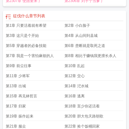
第2307章 使团要来了
第2306章 刘宇宁当爹了
征伐什么
章节列表
第1章 只要活着就有希望
第2章 小白脸子
第3章 这只是个开始
第4章 从山间到县城
第5章 穿越者的必备技能
第6章 垄断就是取死之道
第7章 我是一个害怕麻烦的人
第8章 相比于赚钱我更擅长杀人
第9章 前尘往事
第10章 乱起
第11章 少将军
第12章 交心
第13章 出城
第14章 汜水城
第15章 再见林哲言
第16章 逃离
第17章 归家
第18章 至少你还活着
第19章 振作起来
第20章 胆大包天路朝歌
第21章 服众
第22章 捡个饭桶回家