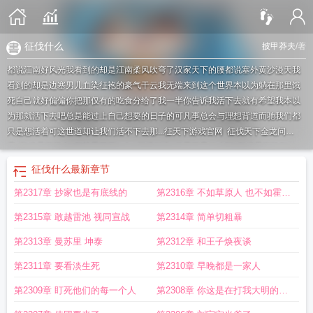
征伐什么
披甲莽夫
/著
都说江南好风光我看到的却是江南柔风吹弯了汉家天下的腰都说塞外黄沙漫天我
看到的却是边塞男儿血染征袍的豪气干云我无端来到这个世界本以为躺在那里饿
死自己就好偏偏你把那仅有的吃食分给了我一半你告诉我活下去就有希望我本以
为那就活下去吧总是能过上自己想要的日子的可凡事总会与理想背道而驰我们都
只是想活着可这世道却让我们活不下去那...
征天下游戏官网
征伐天下金龙问
天
征伐天下简介
征战天下下一句
征伐什么
征天下是什么酒
征伐天下路朝
歌
征伐天下风雨
征伐天下百度百科
征伐天下披甲莽夫百度百科
征伐天下我为
征伐什么
最新章节
人间无敌大都督境界划分
征伐天下披甲莽夫
征伐天下防御计算
南北朝之征伐天
第2317章 抄家也是有底线的
第2316章 不如草原人 也不如霍拓
下
征伐天下我为人间无敌大都督
征伐意思
征战天下
征伐天下是什么意思
征伐
天下无敌大都督
征伐天下TXT
征伐天下免费阅读
征天下手游官方网
乱世之征
人
第2315章 敢越雷池 视同宣战
第2314章 简单切粗暴
伐天下
主角征伐天下的架空历史
征伐天下好看吗
征伐天下的
第2313章 曼苏里 坤泰
第2312章 和王子焕夜谈
第2311章 要看淡生死
第2310章 早晚都是一家人
第2309章 盯死他们的每一个人
第2308章 你这是在打我大明的脸
啊