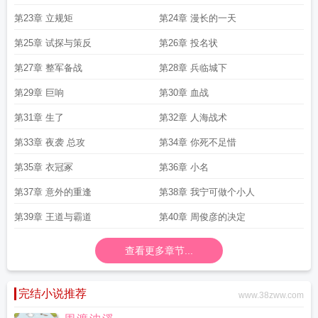
第23章 立规矩
第24章 漫长的一天
第25章 试探与策反
第26章 投名状
第27章 整军备战
第28章 兵临城下
第29章 巨响
第30章 血战
第31章 生了
第32章 人海战术
第33章 夜袭 总攻
第34章 你死不足惜
第35章 衣冠冢
第36章 小名
第37章 意外的重逢
第38章 我宁可做个小人
第39章 王道与霸道
第40章 周俊彦的决定
查看更多章节...
完结小说推荐
www.38zww.com