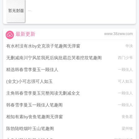
...
最新更新
www.38zww.com
有水村没有水by史克浪子笔趣阁无弹窗
华泱
无删减南川宁风笙我死后疯批霸总哭着挖坟笔趣阁
西门少爷
精选韩春雪李曼玉一顾佳人
一顾佳人
(全文)小可志强可人如玉
可人如玉
主角韩春雪李曼玉完整阅读无删减全文
一顾佳人
韩春雪李曼玉一顾佳人笔趣阁
一顾佳人
相知有素by丧鱼笔趣阁无弹窗
丧鱼君
陈勃陆晗烟叶玉山笔趣阁
梁州牧