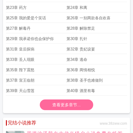
第23章 药方
第24章 和离
第25章 我的爱是个笑话
第26章 一别两款各自欢喜
第27章 解毒丹
第28章 解除禁足
第29章 我承诺你也会保护你
第30章 扎针
第31章 皇后探病
第32章 贵妃设宴
第33章 丢人现眼
第34章 逃命
第35章 陛下震怒
第36章 两情相悦
第37章 宣王临朝
第38章 圣手也难做到
第39章 天山雪莲
第40章 酒里有毒
查看更多章节...
完结小说推荐
www.38zww.com