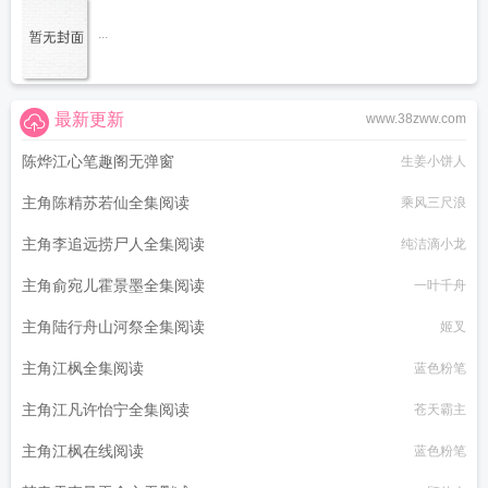
...
最新更新
www.38zww.com
陈烨江心笔趣阁无弹窗
生姜小饼人
主角陈精苏若仙全集阅读
乘风三尺浪
主角李追远捞尸人全集阅读
纯洁滴小龙
主角俞宛儿霍景墨全集阅读
一叶千舟
主角陆行舟山河祭全集阅读
姬叉
主角江枫全集阅读
蓝色粉笔
主角江凡许怡宁全集阅读
苍天霸主
主角江枫在线阅读
蓝色粉笔