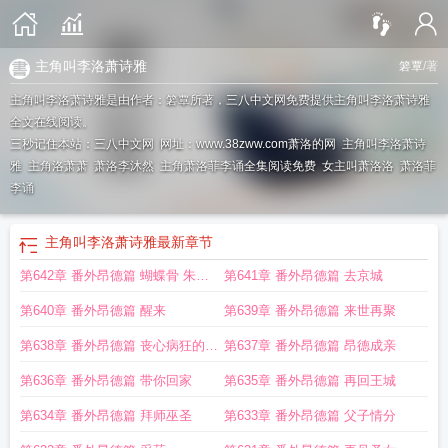
主角叫李洛萧诗雅
箬覃
/著
主角叫李洛萧诗雅是由作者：箬覃所著，三八中文网免费提供主角叫李洛萧诗雅
全文在线阅读。
三秒记住本站：三八中文网 网址：www.38zww.com
萧洛的网
主角叫李洛萧诗
雅
主角洛萧萧
萧洛李沐然
主角萧洛菲李诵全集阅读免费
女主叫萧洛洛
萧洛菲
李诵
主角叫李洛萧诗雅
最新章节
第642章 番外昂德篇 蝴蝶骨 朱砂
第641章 番外昂德篇 去京城
痣
第640章 番外昂德篇 醒来
第639章 番外昂德篇 来世再聚
第638章 番外昂德篇 丧心病狂的塞
第637章 番外昂德篇 昂德成亲
万
第636章 番外昂德篇 带你回家
第635章 番外昂德篇 再回王城
第634章 番外昂德篇 拜师巫圣
第633章 番外昂德篇 父子情分