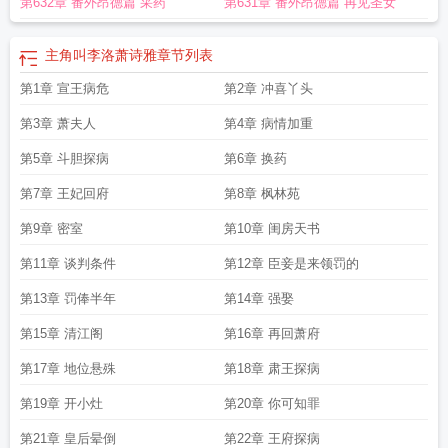
第632章 番外昂德篇 采药
第631章 番外昂德篇 再见圣女
主角叫李洛萧诗雅
章节列表
第1章 宣王病危
第2章 冲喜丫头
第3章 萧夫人
第4章 病情加重
第5章 斗胆探病
第6章 换药
第7章 王妃回府
第8章 枫林苑
第9章 密室
第10章 闺房天书
第11章 谈判条件
第12章 臣妾是来领罚的
第13章 罚俸半年
第14章 强娶
第15章 清江阁
第16章 再回萧府
第17章 地位悬殊
第18章 肃王探病
第19章 开小灶
第20章 你可知罪
第21章 皇后晕倒
第22章 王府探病