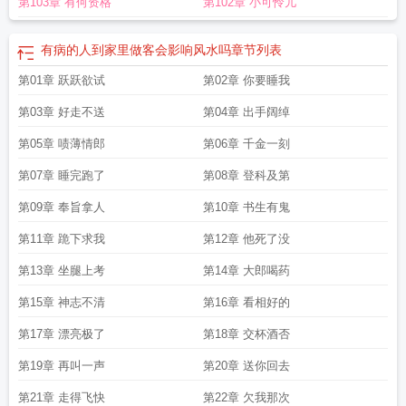
第103章 有何资格
第102章 小可怜儿
两相随
格中如去病
有病的他by姜的
有病怎么治
有病吧
有病吧用英语怎么
说
有病病受之
有病的拼音
有病方为贵
有病表情包
有病得治图片
有病吧是骂
人吗
有病的英语怎么读
有病图片
防风通圣
有病的人到家里做客会影响风水吗
章节列表
第01章 跃跃欲试
第02章 你要睡我
第03章 好走不送
第04章 出手阔绰
第05章 啧薄情郎
第06章 千金一刻
第07章 睡完跑了
第08章 登科及第
第09章 奉旨拿人
第10章 书生有鬼
第11章 跪下求我
第12章 他死了没
第13章 坐腿上考
第14章 大郎喝药
第15章 神志不清
第16章 看相好的
第17章 漂亮极了
第18章 交杯酒否
第19章 再叫一声
第20章 送你回去
第21章 走得飞快
第22章 欠我那次