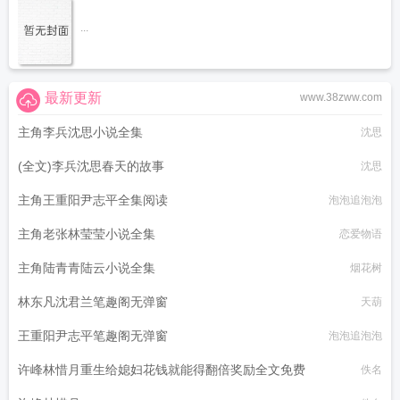
...
最新更新
www.38zww.com
主角李兵沈思小说全集
沈思
(全文)李兵沈思春天的故事
沈思
主角王重阳尹志平全集阅读
泡泡追泡泡
主角老张林莹莹小说全集
恋爱物语
主角陆青青陆云小说全集
烟花树
林东凡沈君兰笔趣阁无弹窗
天葫
王重阳尹志平笔趣阁无弹窗
泡泡追泡泡
许峰林惜月重生给媳妇花钱就能得翻倍奖励全文免费
佚名