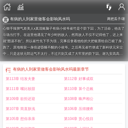
有病的人到家里做客会影响风水吗
两把瓜子
/著
心狠手辣脾气差美人x真混账脑子有病小侯爷崔竹是个阶下囚，为了活命，他去了
斗场当打手。在这里他遇见了年少时的故人，然而故人不仅不记得他了，还上来
就“图谋不轨”。所以崔竹先下手为强，完事后拿着他给的大把银票给自己赎了身，
跑了。原地唯留一身痕迹昏睡不醒的小侯爷。之后再见崔竹便成了新科状元宋尘
中，只是这状元郎运气不太行，不过片刻又成了大牢里的阶下囚。谢九安高高在
上在牢门外睨着他，伸手拍了拍他被弄脏的脸:“想出来吗？”“求我。”谢九安嘴角咧
出一个满含恶意的笑，一字一句。再后来，外族入侵，守将谢饮身死，谢九安要
有病的人到家里做客会影响风水吗
最新章节
赶赴战场，却被崔竹一脚踹翻在地。崔竹把他摁在地上揍了一顿，问他冷静了
第113章 结发夫妻
第112章 好事成双
么。“谢九安，别疯。”谢九安愠怒地盯着他，神情阴郁，许久不开口。崔竹拍了拍
他的脸，咧着笑，却又在他掀开自己前亲了亲他，“别生气，你还有正事要做。”谢
第111章 嘴比较甜
第110章 算个总账
九安笑得阴森，一把扯下他，片刻崔竹的脖颈就带了血。缱绻柔情不适合他们，
侵占征服才是。
有病的英文
有病就去治的图片
有病假条单位可以不批假吗
有病
第109章 欲拒还迎
第108章 唤声相公
是骂人的意思吗
有病没病小品完整版
有病乱投医
有病的英文怎么读
有病能吃
第107章 简直肤浅
第106章 压得腰疼
鹅肉吗
有病的心情经典句子
有病治病没病后面是什么
有病没病
有病假条还扣
工资吗
无病身受之是什么意思
有病是什么意思
有病不治常得中医什么意思
有
第105章 想你亲亲
第104章 赏心悦目
病吃糖by生为红蓝
有病乱投医啥意思?
有病的他
有病怎么读
无伤不是奇
财禄