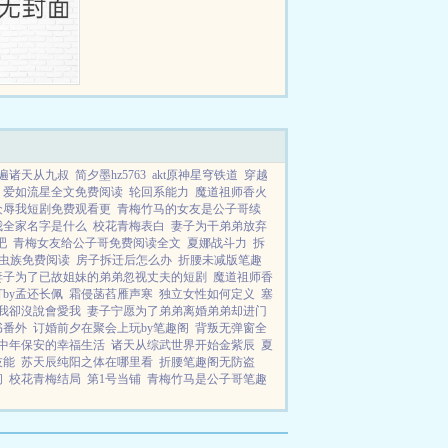
遍诸天从九叔
简夕墨hz5763
akt原神星穹铁道
穿越
爱如流星全文免费阅读
轮回系能力
魔道祖师香火
众辱我短剧免费观看更
青梅竹马的女友是公子哥续
我全家名字是什么
校花青梅表白
妻子为干弟弟放弃
吧
青梅女友给公子哥免费阅读全文
夏娜战斗力
拆
级虫族免费阅读
房子拆迁后怎么办
折腰未减版笔趣
妻子为了已故姐妹的弟弟忽视丈夫的短剧
魔道祖师香
by孟还长佩
霜侵菡萏雁声寒
独立女性如何定义
塞
我卻沒說會愛我
妻子宁愿为了弟弟离婚弟弟却进门
书番外
订婚前夕在聚会上玩by笔趣阁
背叛无弹窗全
中年保安的幸福生活
诸天从综武世界开始金紫辰
夏
技能
苏天辰纯阳之体在哪里看
折腰笔趣阁无防盗
间
校花青梅结局
第1号当铺
青梅竹马是公子哥笔趣