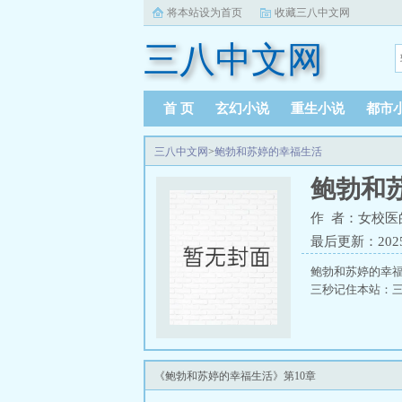
将本站设为首页
收藏三八中文网
三八中文网
首 页
玄幻小说
重生小说
都市
三八中文网
>
鲍勃和苏婷的幸福生活
鲍勃和
作 者：女校医
最后更新：2025-0
鲍勃和苏婷的幸
三秒记住本站：三八
《鲍勃和苏婷的幸福生活》第10章