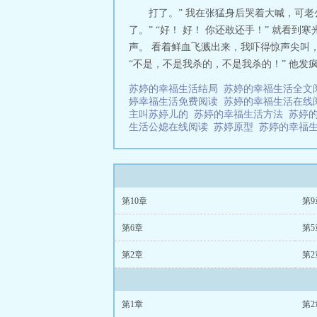
打了。” 我在张猛身后哭着大喊，可
了。” “好！ 好！ 你还敢还手！” 就
声。 看着鲜血飞溅出来，我吓得惊声尖叫
“不是，不是我杀的，不是我杀的！” 他发疯
苏婷的幸福生活结局
苏婷的幸福生活全文
婷幸福生活免费阅读
苏婷的幸福生活在
主叫苏婷儿的
苏婷的幸福生活方法
苏婷
生活公媳在线阅读
苏婷原型
苏婷的幸福生
第10章
第9
第6章
第5
第2章
第2
第1章
第2