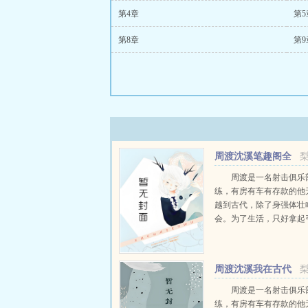
第4章
第5
第8章
第9
周渡沈溪笔趣阁全
文免费阅读
周渡是一名射击俱乐
练，有房有车有存款的他
越到古代，除了身强体壮
会。为了生活，只好拿起
个深山猎户。第一天打了
鸡，不会做（失望）第二
只野兔，不会做（失望）
周渡沈溪我在古代
渡看着山下的寥寥炊烟，以及
当猎户小说免费在线
周渡是一名射击俱乐
练，有房有车有存款的他