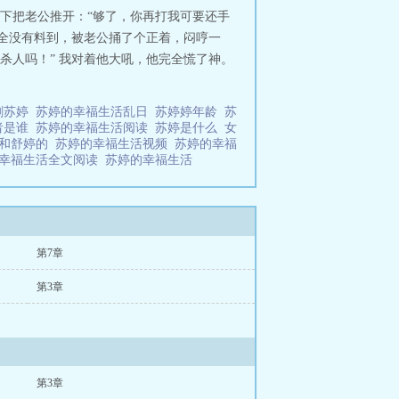
一下把老公推开：“够了，你再打我可要还手
猛完全没有料到，被老公捅了个正着，闷哼一
杀人吗！” 我对着他大吼，他完全慌了神。
剧苏婷
苏婷的幸福生活乱日
苏婷婷年龄
苏
者是谁
苏婷的幸福生活阅读
苏婷是什么
女
苏和舒婷的
苏婷的幸福生活视频
苏婷的幸福
的幸福生活全文阅读
苏婷的幸福生活
第7章
第3章
第3章