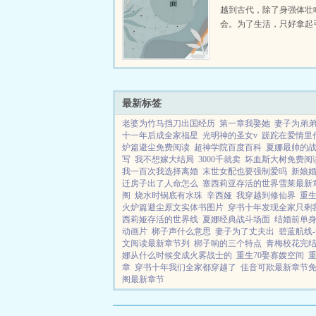
越到古代，除了身强体壮
会。为了生活，只好拿起
个深山猎户。第一天打了
鸡，不会做（失望）第二
只野兔，不会做（失望）
渡看着山下的寥寥炊烟，以及
最新标签
老婆为竹马挡刀出国经历
第一章我娶她
妻子为弟
十一年后成全家福星
光明神的圣女v
蹉跎在爱情里
炉篇避尘免费阅读
超神学院百度百科
夏娜最帅的
写
我不想嫁大结局
3000千就卖
坏血斯大树免费阅
我一百次我选择离婚
末世女配也要强制爱吗
新娘
迁房子出了人命怎么
塞西莉亚存活的世界雪莱最新
阁
烧水时锅底有水珠
辛西娅
我穿越到修仙界
重
火炉篇避尘原文实体书图片
穿书十年发现全家只剩
西莉娅存活的世界线
夏娜经典战斗场面
结婚前单
动画片
梆子声什么意思
妻子为了丈夫出
碧蓝航线-
文阅读最新章节列
梆子响的三个特点
青梅校花完
娜从什么时候变成火雾战士的
重生70娶寡嫂空间
章
穿书十年我们全家都穿越了
佳音可欺最新章节
阁最新章节