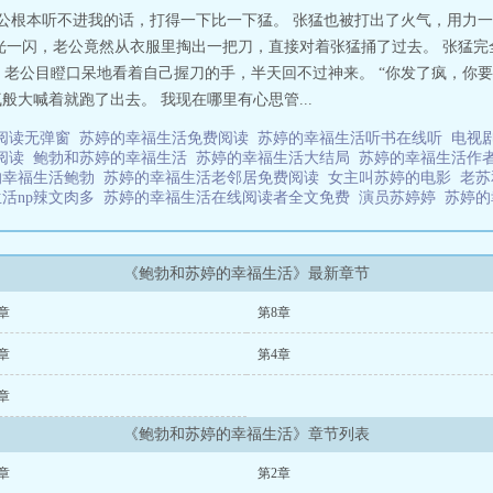
老公根本听不进我的话，打得一下比一下猛。 张猛也被打出了火气，用力
看到寒光一闪，老公竟然从衣服里掏出一把刀，直接对着张猛捅了过去。 张
，老公目瞪口呆地看着自己握刀的手，半天回不过神来。 “你发了疯，你要
般大喊着就跑了出去。 我现在哪里有心思管...
阅读无弹窗
苏婷的幸福生活免费阅读
苏婷的幸福生活听书在线听
电视
线阅读
鲍勃和苏婷的幸福生活
苏婷的幸福生活大结局
苏婷的幸福生活作
的幸福生活鲍勃
苏婷的幸福生活老邻居免费阅读
女主叫苏婷的电影
老
活np辣文肉多
苏婷的幸福生活在线阅读者全文免费
演员苏婷婷
苏婷
《鲍勃和苏婷的幸福生活》最新章节
章
第8章
章
第4章
章
《鲍勃和苏婷的幸福生活》章节列表
章
第2章