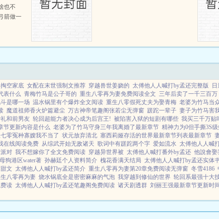
啥也不
弓箭做一
一只野
天打了一
第三天周
那...
弟掏空家底
女配在末世强制文推荐
穿越兽世姜娆的
太傅他人人喊打by孟还完整版
日
代表什么
青梅竹马是公子哥的
重生八零再为妻免费阅读全文
三年后卖了一千三百万
战斗是哪一场
温水锅里有个爆炸全文阅读
重生八零假死丈夫为娶青梅
老婆为竹马当
读
魔道祖师香火炉篇避尘
万古神帝笔趣阁张若尘无弹窗
蹉跎一辈子
妻子为竹马害
婚礼和前男友
轮回超能力者决心成为后宫王!
被陷害入狱的短剧有哪些
我买三千万贴
章节更新内容是什么
老婆为了竹马守身三年我离婚了最新章节
精神力为0但手撕3S
生七零冤种寡嫂我不当了
状元放弃清北
塞西莉娅存活的世界最新章节列表最新章节
我在线阅读免费
从综武开始无敌诸天
歌词中有蹉跎两个字
爱如流水
太傅他人人喊打
身派对
我不想嫁你了全文免费阅读
穿越异世界被
太傅他人喊打番外by孟还
他說會娶
母狗港区water著
孙赫廷个人资料简介
槐花香满天结局
太傅他人人喊打by孟还实体
结甜文
太傅他人人喊打by孟还简介
重生八零再为妻第20章免费阅读无弹窗
冬雪4186
重生八零再为妻
烧水锅底全是密密麻麻的气泡
我穿越到修仙的世界
轮回系最强十大
免费读
太傅他人人喊打by孟还笔趣阁免费阅读
诸天剧透群
刘丽王强最新章节更新时