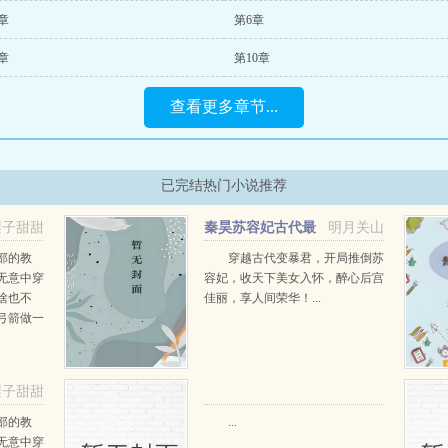
章
第6章
章
第10章
查看更多章节...
已完结热门小说推荐
梨子甜甜
秦昊苏容妃古代最
明月关山
强昏君最新章节在线阅读
部的教
穿越古代变暴君，开局推倒苏
无意中穿
容妃，收天下美女入怀，醉心后宫
啥也不
佳丽，享人间荣华！...
弓箭做一
一只野
天打了一
第三天周
梨子甜甜
那...
阅读
部的教
...
无意中穿