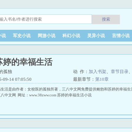
搜索
小说
军史小说
网游小说
科幻小说
灵异小说
言情小说
苏婷的幸福生活
的孤独
动 作：
加入书架
、
章节目录
9-14 07:05:50
最新章节：
第10章
福生活是由作者：女校医的孤独所著，三八中文网免费提供鲍勃和苏婷的幸福生
中文网 网址：www.38zww.com 苏婷的幸福生活小说