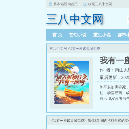
将本站设为首页
收藏三八中文网
三八中文网
首 页
玄幻小说
重生小说
都市
三八中文网
>
我有一座诸天城免费
我有一
作 者：南山大
最后更新：2025-0
陈平安加班猝死
柱，学医经商：
自己18岁高考当
《我有一座诸天城免费》第413章 国内抗战形式的变