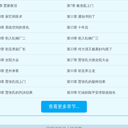
章 贾家夜话
第7章 秦淮茹上门
0章 厨艺和医术
第11章 通知书到了
4章 系统空间的变化
第15章 十年后
8章 初入轧钢厂二
第19章 初入轧钢厂三
2章 初见李副厂长
第23章 何大清又被寡妇勾搭了
6章 全院大会
第27章 贾张氏大闹全院大会
0章 意外来客
第31章 初见李云龙
4章 贾张氏找上门
第35章 贾张氏的最终结果
8章 贾张氏的判决结果
第39章 忙碌的陈平安求助老校长
查看更多章节...