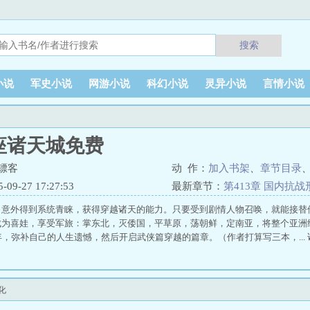
搜索
小说
军史小说
网游小说
科幻小说
灵异小说
言情小说
座诸天城免费
镖客
动 作：
加入书架
、
章节目录
9-27 17:27:53
最新章节：
第413章 国内抗
，意外得到系统青睐，获得穿越诸天的能力。只要受到剧情人物召唤，就能接替
成为喜娃，享受军旅：掌东北，灭倭国，平草原，荡朝鲜，定南亚，将整个亚洲
年，弥补自己的人生遗憾，然后开启武侠篇穿越的篇章。（作者打算写三本，...
化