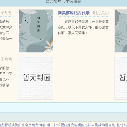
已完结热门小说推荐
梨子甜甜
秦昊苏容妃古代最
明月关山
强昏君最新章节在线阅读
部的教
穿越古代变暴君，开局推倒苏
无意中穿
容妃，收天下美女入怀，醉心后宫
啥也不
佳丽，享人间荣华！...
弓箭做一
一只野
天打了一
第三天周
梨子甜甜
那...
部的教
...
无意中穿
啥也不
弓箭做一
一只野
天打了一
第三天周
那...
植龙肾后强势归来全文免费阅读
唯一让笨蛋妹妹变聪明的办法未删减动漫全集
把竹马