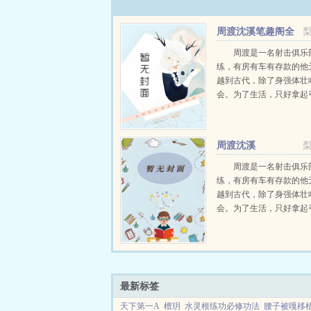
周渡沈溪笔趣阁全
文免费阅读
周渡是一名射击俱乐
练，有房有车有存款的他
越到古代，除了身强体壮
会。为了生活，只好拿起
个深山猎户。第一天打了
鸡，不会做（失望）第二
只野兔，不会做（失望）
周渡沈溪
渡看着山下的寥寥炊烟，以及
周渡是一名射击俱乐
练，有房有车有存款的他
越到古代，除了身强体壮
会。为了生活，只好拿起
个深山猎户。第一天打了
鸡，不会做（失望）第二
只野兔，不会做（失望）
渡看着山下的寥寥炊烟，以及
最新标签
天下第一A
檀玥
水灵根练功必修功法
腰子被嘎移