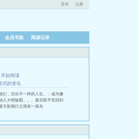
登录
注册
会员书架
阅读记录
、
开始阅读
战形式的变化
他们，活出不一样的人生。：成为傻
纳入大明版图。。。最后陈平安回到
 诸天影视行之我有一座岛