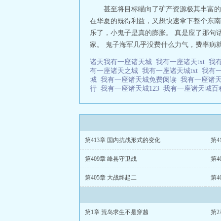
甚至将目标瞄向了矿产资源极其丰富的
在华夏的既得利益，又想快速拿下整个东南
乐了，小鬼子是真的膨胀。 真是应了那句话
家。 鬼子海军几乎没费什么力气，费率病
诸天我有一座诸天城
我有一座诸天txt
我
有一座诸天之城
我有一座诸天城txt
我有
城
我有一座诸天城免费阅读
我有一座诸
行
我有一座诸天城123
我有一座诸天城
第413章 国内抗战形式的变化
第4
第409章 绛县守卫战
第4
第405章 大战终起二
第4
第1章 荒岛求生不是穿越
第2