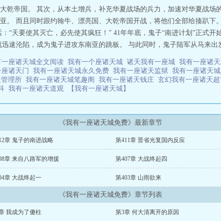
大乾帝国。 其次，从本土增兵，补充华夏战场的兵力，加速对华夏战场的
亚。 而且同时跟约翰牛、漂亮国、大乾帝国开战，将他们全部给揍趴下。
：“天要使其灭亡，必先使其疯狂！” 41年年底，鬼子“南进计划”正式开
就迅速沦陷，成为鬼子进攻东南亚的跳板。 与此同时，鬼子陆军从马来出发
有一座诸天城全文阅读
我有一个座诸天城
诸天我有一座城
我有一座诸
一座诸天门
我有一座诸天城永久免费
我有一座诸天监狱
我有一座诸天
天管理所
我有一座诸天城笔趣阁
我有一座诸天钱庄
玄幻我有一座诸天
百科
我有一座诸天道观
【我有一座诸天城】
《我有一座诸天城免费》最新章节
12章 鬼子的南进战略
第411章 晋省光复国内反应
08章 来自八路军的增援
第407章 大战终起四
04章 大战终起一
第403章 山雨欲来
《我有一座诸天城免费》章节列表
章 我成为了傻柱
第3章 何大清离开的原因