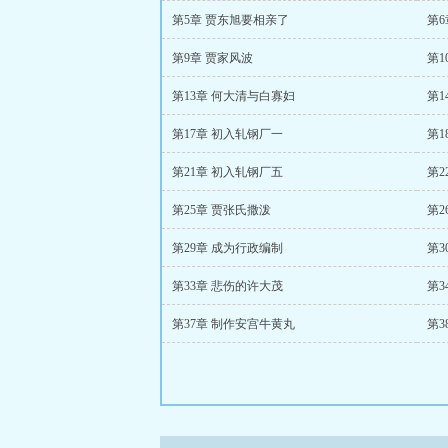
第5章 贾东旭要相亲了
第6
第9章 贾家风波
第1
第13章 何大清与白寡妇
第1
第17章 初入轧钢厂一
第1
第21章 初入轧钢厂五
第2
第25章 贾张氏撒泼
第2
第29章 成为行政编制
第3
第33章 悲伤的许大茂
第3
第37章 制作安宫牛黄丸
第3