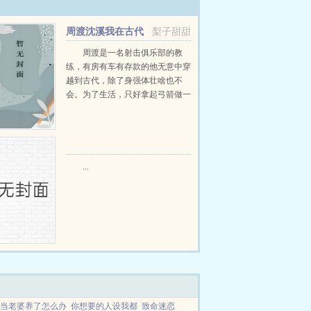
周渡沈溪我在古代
梨子甜甜
当猎户小说免费在线阅读
周渡是一名射击俱乐部的教
练，有房有车有存款的他无意中穿
越到古代，除了身强体壮啥也不
会。为了生活，只好拿起弓箭做一
个深山猎户。第一天打了一只野
鸡，不会做（失望）第二天打了一
只野兔，不会做（失望）第三天周
渡看着山下的寥寥炊烟，以及那...
...
当老婆养了怎么办
你想要的人设我都
致命迷恋