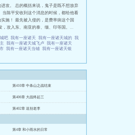
进攻。 总的概括来说，鬼子是既不想放弃
 当陈平安收到这个消息的时候，都给他看
始实施！ 最先被入侵的，是费率病这个国
，攻入东、南亚的泰、缅、印等国。...
天城吧
我有一座诸天
我有一座诸天城的
我
城主
我有一座诸天城飞卢
我有一座诸天
超市
我有一座诸天当铺
我有一座诸天银
第410章 中条山之战结束
第406章 大战终起三
第402章 送别老李
第4章 和小雨水的日常