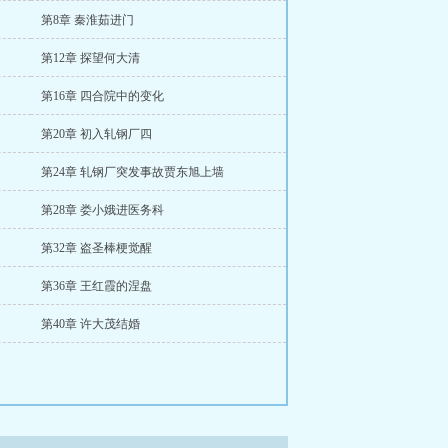
第8章 秦淮茹进门
第12章 探望何大清
第16章 四合院中的变化
第20章 初入轧钢厂四
第24章 轧钢厂突发事故贾东旭上墙
第28章 娄小娥进医务科
第32章 盗圣棒梗觉醒
第36章 王红霞的涅盘
第40章 许大茂结婚