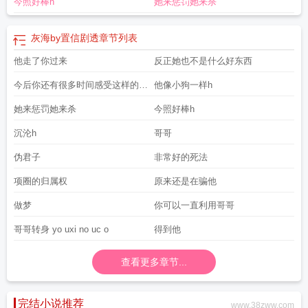
今照好棒h
她来惩罚她来杀
灰海by置信剧透
章节列表
他走了你过来
反正她也不是什么好东西
今后你还有很多时间感受这样的绝
他像小狗一样h
望
她来惩罚她来杀
今照好棒h
沉沦h
哥哥
伪君子
非常好的死法
项圈的归属权
原来还是在骗他
做梦
你可以一直利用哥哥
哥哥转身 yo uxi no uc o
得到他
查看更多章节...
完结小说推荐
www.38zww.com