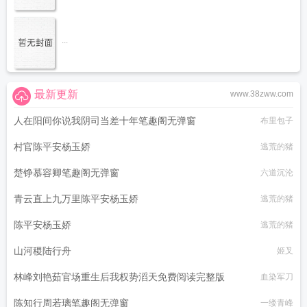
...
最新更新
www.38zww.com
人在阳间你说我阴司当差十年笔趣阁无弹窗
布里包子
村官陈平安杨玉娇
逃荒的猪
楚铮慕容卿笔趣阁无弹窗
六道沉沦
青云直上九万里陈平安杨玉娇
逃荒的猪
陈平安杨玉娇
逃荒的猪
山河稷陆行舟
姬叉
林峰刘艳茹官场重生后我权势滔天免费阅读完整版
血染军刀
陈知行周若璃笔趣阁无弹窗
一缕青峰