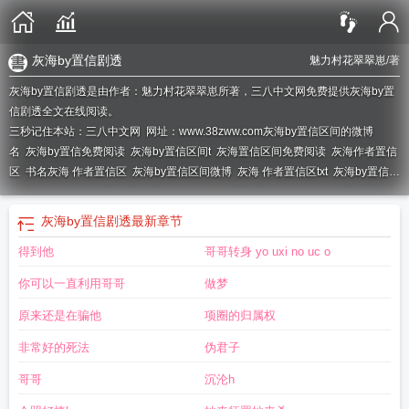
灰海by置信剧透
魅力村花翠翠崽
/著
灰海by置信剧透是由作者：魅力村花翠翠崽所著，三八中文网免费提供灰海by置
信剧透全文在线阅读。
三秒记住本站：三八中文网 网址：www.38zww.com
灰海by置信区间的微博
名
灰海by置信免费阅读
灰海by置信区间t
灰海置信区间免费阅读
灰海作者置信
区
书名灰海 作者置信区
灰海by置信区间微博
灰海 作者置信区txt
灰海by置信区
在线阅读
灰海 作者置信区免费阅读
灰海 作者置信区在线阅读
灰海 置信区在线
阅读
灰海by置信区txt
灰海by置信区间菠萝笔记
灰海by置信番外
书名灰海作者
灰海by置信剧透
最新章节
置信区
灰海 作者置信区
灰海by置信剧透
灰海by置信区全文免费阅读
灰海by置
得到他
哥哥转身 yo uxi no uc o
信区间
你可以一直利用哥哥
做梦
原来还是在骗他
项圈的归属权
非常好的死法
伪君子
哥哥
沉沦h