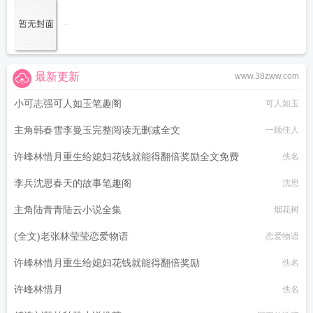
...
最新更新
www.38zww.com
小可志强可人如玉笔趣阁
可人如玉
主角韩春雪李曼玉完整阅读无删减全文
一顾佳人
许峰林惜月重生给媳妇花钱就能得翻倍奖励全文免费
佚名
李兵沈思春天的故事笔趣阁
沈思
主角陆青青陆云小说全集
烟花树
(全文)老张林莹莹恋爱物语
恋爱物语
许峰林惜月重生给媳妇花钱就能得翻倍奖励
佚名
许峰林惜月
佚名