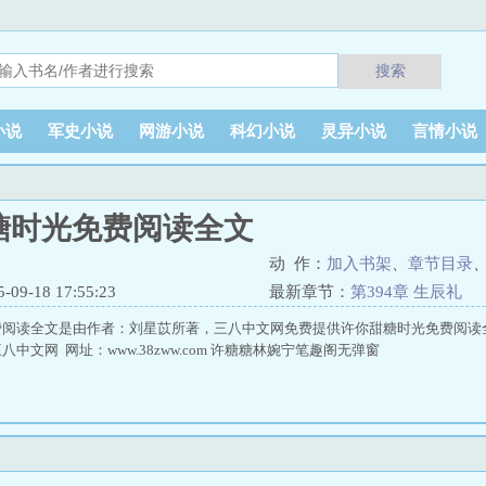
搜索
小说
军史小说
网游小说
科幻小说
灵异小说
言情小说
糖时光免费阅读全文
动 作：
加入书架
、
章节目录
9-18 17:55:23
最新章节：
第394章 生辰礼
费阅读全文是由作者：刘星苡所著，三八中文网免费提供许你甜糖时光免费阅读
中文网 网址：www.38zww.com 许糖糖林婉宁笔趣阁无弹窗