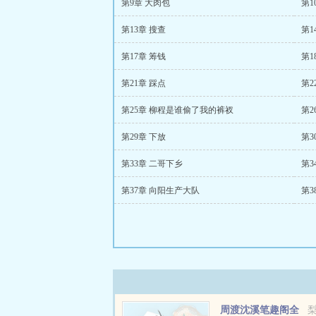
第9章 大肉包
第1
第13章 搜查
第1
第17章 筹钱
第1
第21章 踩点
第2
第25章 柳程是谁偷了我的裤衩
第2
第29章 下放
第3
第33章 二哥下乡
第3
第37章 向阳生产大队
第3
周渡沈溪笔趣阁全