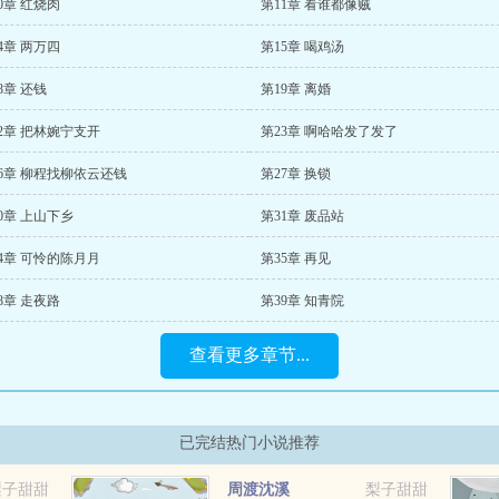
0章 红烧肉
第11章 看谁都像贼
4章 两万四
第15章 喝鸡汤
8章 还钱
第19章 离婚
2章 把林婉宁支开
第23章 啊哈哈发了发了
6章 柳程找柳依云还钱
第27章 换锁
0章 上山下乡
第31章 废品站
4章 可怜的陈月月
第35章 再见
8章 走夜路
第39章 知青院
查看更多章节...
已完结热门小说推荐
梨子甜甜
周渡沈溪
梨子甜甜