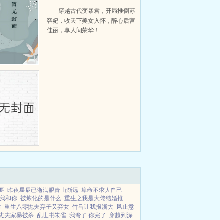
强昏君最新章节在线阅读
穿越古代变暴君，开局推倒苏
容妃，收天下美女入怀，醉心后宫
佳丽，享人间荣华！...
...
要
昨夜星辰已逝满眼青山渐远
算命不求人自己
我和你
被炼化的是什么
重生之我是大佬结婚推
生
重生八零抛夫弃子又弃女
竹马让我报浙大
风止意
丈夫家暴被杀
乱世书朱雀
我弯了 你完了
穿越到深