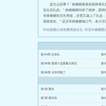
是怎么回事？” 林糖糖看着前面捧着
送生辰礼的。” 林糖糖瞬间来了精神，眼睛b
等林糖糖吃完长寿面，赤霄又递上了礼盒：
我很喜欢。” 还没等林糖糖喘口气，各大宗
许你甜糖心动免费阅读全文
抖音许糖糖
第394章 生辰礼
第3
第390章 我滴个恋爱脑大师兄
第3
第386章 法华开眼了
第3
第1章 重生
第2
第5章 两百块
第6