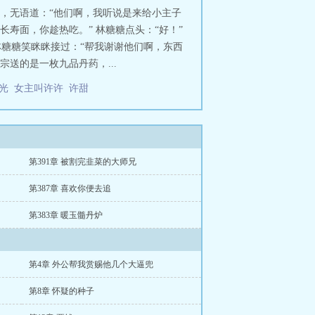
龙，无语道：“他们啊，我听说是来给小主子
的长寿面，你趁热吃。” 林糖糖点头：“好！”
林糖糖笑眯眯接过：“帮我谢谢他们啊，东西
送的是一枚九品丹药，...
时光
女主叫许许
许甜
第391章 被割完韭菜的大师兄
第387章 喜欢你便去追
第383章 暖玉髓丹炉
第4章 外公帮我赏赐他几个大逼兜
第8章 怀疑的种子