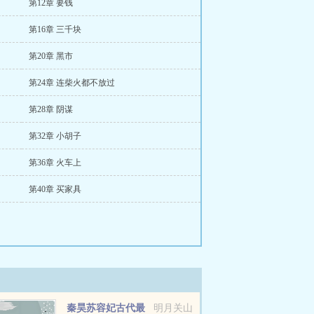
第12章 要钱
第16章 三千块
第20章 黑市
第24章 连柴火都不放过
第28章 阴谋
第32章 小胡子
第36章 火车上
第40章 买家具
秦昊苏容妃古代最
明月关山