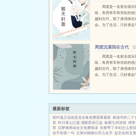
文免费阅读
周渡是一名射击俱乐
练，有房有车有存款的他
越到古代，除了身强体壮
会。为了生活，只好拿起
个深山猎户。第一天打了
鸡，不会做（失望）第二
只野兔，不会做（失望）
周渡沈溪我在古代
渡看着山下的寥寥炊烟，以及
当猎户小说免费在线
周渡是一名射击俱乐
练，有房有车有存款的他
越到古代，除了身强体壮
会。为了生活，只好拿起
个深山猎户。第一天打了
鸡，不会做（失望）第二
只野兔，不会做（失望）
渡看着山下的寥寥炊烟，以及
最新标签
契约鬼王说他是龙全集免费观看最新
林淑华的二个
算
昨日青山已逝 满眼星辰已远
纵横九州游戏
傅章
荐
旧梦难再续全文免费阅读
你掰弯了木剑怎么变
也平前面一句
主角叫顾衡白菲儿名字
赵玄佑和玉