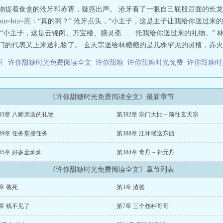
礼物提着食盒的沧牙和赤霄，疑惑出声。 沧牙看了一眼自己屁股后面的长
iu~biu~亮：“真的啊？” 沧牙点头，“小主子，这是主子让我给你送过来
“小主子，这是云锦阁、万宝楼、膳灵斋……托我给你送过来的礼物。” 
门的代表又上来送礼物了。 玄天宗送给林糖糖的是几株罕见的灵植，赤火宗
图片
许你甜糖时光免费阅读全文
许你甜糖
许你甜糖时光免费
许你甜糖
《许你甜糖时光免费阅读全文》最新章节
93章 八师弟送的礼物
第392章 宗门大比－前往玄天宗
89章 任务堂接任务
第388章 江怀瑾送东西
85章 好多金灿灿
第384章 毒丹－补元丹
《许你甜糖时光免费阅读全文》章节列表
章 装死
第3章 渣爸
章 钱不见了
第7章 三个怨种哥哥