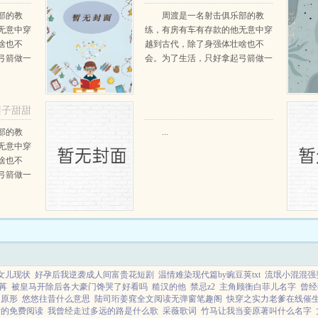
部的教
周渡是一名射击俱乐部的教
无意中穿
练，有房有车有存款的他无意中穿
啥也不
越到古代，除了身强体壮啥也不
弓箭做一
会。为了生活，只好拿起弓箭做一
一只野
个深山猎户。第一天打了一只野
天打了一
鸡，不会做（失望）第二天打了一
第三天周
只野兔，不会做（失望）第三天周
梨子甜甜
那...
渡看着山下的寥寥炊烟，以及那...
阅读
部的教
...
无意中穿
啥也不
弓箭做一
一只野
天打了一
第三天周
那...
女儿现状
好孕后我逆袭成人间富贵花短剧
温情难染现代篇by豌豆荚txt
流氓小混混强
苒
被皇马开除后各大豪门馋哭了好看吗
糙汉的他
禁忌z2
主角顾衡白菲儿名字
曾经
回原形
悠悠往昔什么意思
陆司珩姜窕全文阅读无弹窗笔趣阁
快穿之实力老爹在线催
萦的免费阅读
我曾经走过多远的路是什么歌
采薇歌词
竹马让我当妾原著叫什么名字