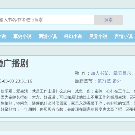
搜索
小说
军史小说
网游小说
科幻小说
灵异小说
言情小说
婚广播剧
动 作：
加入书架
、
章节目录
3-09 23:31:16
最新章节：
第71章 番外
自信乐观，爱生活，就是工作上没什么志向，咸鱼一条；秦岭一心扑在工作上，
是因为秦岭长得好，大方、好说话，可以如愿让他过上不用工作的婚后生活，还
贝性格好，够闲鱼，随便他什么时候回家，家里永远温馨干净，有好吃的饭菜；
来好聚好散；一年期到，佟贝贝有点愁，秦岭现在回家的频率也太高了吧，还要
为什么还不问他要工资卡，怎么还不设置老婆给老公的专属门禁，不问他身上的
跪过搓衣板？佟贝贝犹豫地看了看秦岭，觉得是不是委婉地提示一下，别那么频
休想！食用指南：*双C，甜文 咸鱼结婚