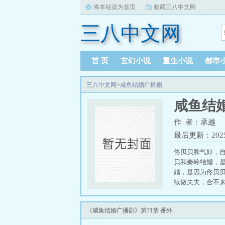
将本站设为首页
收藏三八中文网
三八中文网
首 页
玄幻小说
重生小说
都市
三八中文网
>
咸鱼结婚广播剧
咸鱼结
作 者：承越
最后更新：2025-0
佟贝贝脾气好，
贝和秦岭结婚，
婚，是因为佟贝
续做夫夫，合不
秦岭也愁，贝贝
为什么只有他没
《咸鱼结婚广播剧》第71章 番外
先一步道：离婚？