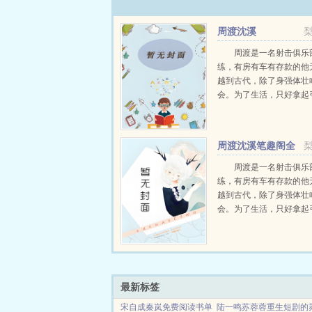
周渡沈溪
周渡是一名射击俱乐
练，有房有车有存款的他
越到古代，除了身强体壮
会。为了生活，只好拿起
个深山猎户。第一天打了
鸡，不会做（失望）第二
只野兔，不会做（失望）
周渡沈溪笔趣阁全
渡看着山下的寥寥炊烟，以及
文免费阅读
周渡是一名射击俱乐
练，有房有车有存款的他
越到古代，除了身强体壮
会。为了生活，只好拿起
个深山猎户。第一天打了
鸡，不会做（失望）第二
只野兔，不会做（失望）
渡看着山下的寥寥炊烟，以及
最新标签
宋自成秦岚免费阅读书单
陆一鸣苏蓉蓉重生短剧的