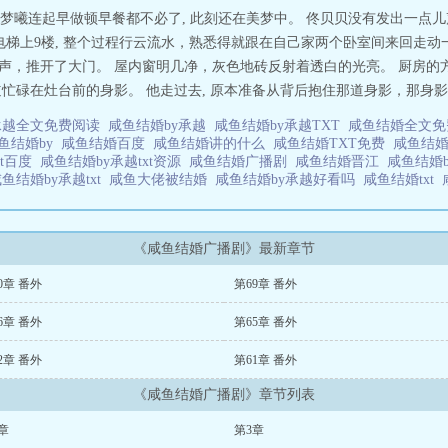
曦连起早做顿早餐都不必了, 此刻还在美梦中。 佟贝贝没有发出一点儿声
再坐电梯上9楼, 整个过程行云流水，熟悉得就跟在自己家两个卧室间来回走动一
一声，推开了大门。 屋内窗明几净，灰色地砖反射着透白的光亮。 厨房的
一道忙碌在灶台前的身影。 他走过去, 原本准备从背后抱住那道身影，那身影
承越全文免费阅读
咸鱼结婚by承越
咸鱼结婚by承越TXT
咸鱼结婚全文
鱼结婚by
咸鱼结婚百度
咸鱼结婚讲的什么
咸鱼结婚TXT免费
咸鱼结婚
xt百度
咸鱼结婚by承越txt资源
咸鱼结婚广播剧
咸鱼结婚晋江
咸鱼结婚
鱼结婚by承越txt
咸鱼大佬被结婚
咸鱼结婚by承越好看吗
咸鱼结婚txt
《咸鱼结婚广播剧》最新章节
0章 番外
第69章 番外
6章 番外
第65章 番外
2章 番外
第61章 番外
《咸鱼结婚广播剧》章节列表
章
第3章