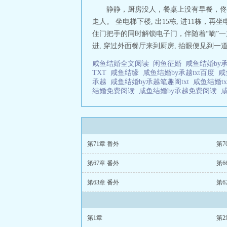
静静，厨房没人，餐桌上没有早餐，佟梦
走人。 坐电梯下楼, 出15栋, 进11栋，
住门把手的同时解锁电子门，伴随着“嘀”
进, 穿过外面餐厅来到厨房, 抬眼便见到
咸鱼结婚全文阅读
闲鱼征婚
咸鱼结婚by
TXT
咸鱼结缘
咸鱼结婚by承越txt百度
咸
承越
咸鱼结婚by承越笔趣阁txt
咸鱼结婚t
结婚免费阅读
咸鱼结婚by承越免费阅读
咸
第71章 番外
第7
第67章 番外
第6
第63章 番外
第6
第1章
第2