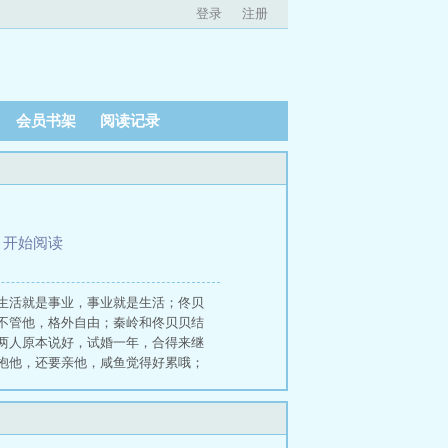
登录
注册
会员书架
阅读记录
、
开始阅读
生活就是事业，事业就是生活；佟贝
不管他，格外自由；秦岭和佟贝贝结
两人原本说好，试婚一年，合得来继
抱他，还要亲他，咸鱼觉得好累哦；
香水味哪里来的？一群已婚的朋友，
繁，他最近都睡不满十个小时了秦岭