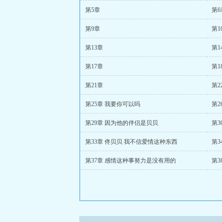
第5章
第6
第9章
第1
第13章
第1
第17章
第1
第21章
第2
第25章 我要你可以吗
第2
第29章 因为他的伴侣是贝贝
第3
第33章 佟贝贝 我不信爱情这种东西
第
第37章 感情这种事努力是没有用的
第3