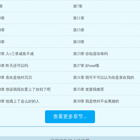
章
第7章
0章
第11章
4章
第15章
8章
第19章
2章 入v三章咸鱼不咸
第23章 你知道珍珠吗
6章 昨天还可以吗
第27章 好man哦
0章 喜欢是他对贝贝
第31章 我可不可以认为你是喜欢我的
34章 假设我现在爱上了你别了吧
第35章 老婆我难受
8章 他遇上了这么好的人
第39章 我是绝对不会离婚的
查看更多章节...