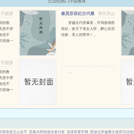
已完结热门小说推荐
梨子甜甜
秦昊苏容妃古代最
明月关山
强昏君最新章节在线阅读
部的教
穿越古代变暴君，开局推倒苏
无意中穿
容妃，收天下美女入怀，醉心后宫
啥也不
佳丽，享人间荣华！...
弓箭做一
一只野
天打了一
第三天周
梨子甜甜
那...
部的教
...
无意中穿
啥也不
弓箭做一
一只野
天打了一
第三天周
那...
苏蓉蓉是怎么名字
恶毒夫郎统领全家付家
雷凌双擎官网
西游记穿越爽文推荐完结现