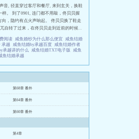
音, 径直穿过客厅和餐厅, 来到玄关，换鞋
样。 到了0901, 连门都不用敲，佟贝贝握
方向，隐约有点火声响起。 佟贝贝换了鞋走
兀自转了过来，在佟贝贝走到近前的时候...
免费阅读
咸鱼婚纱为什么那么便宜
咸鱼结婚
 承越
咸鱼结婚by承越百度
咸鱼结婚作者
by承越讲的什么
咸鱼结婚TXT电子版
咸鱼
咸鱼结婚承越
第68章 番外
第64章 番外
第60章 番外
第4章