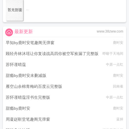
...
最新更新
www.38zww.com
早知by鹿时安笔趣阁无弹窗
鹿时安
顾轻舟林沐瑶让你复读战高四你被空军捡漏了完整版
蜉蝣于天地间
苏怀谨晴蔻
中原一点红
甜瘾by鹿时安未删减版
鹿时安
雁空山余棉青梅屿百度云完整版
回南雀
苏怀谨晴蔻淫书生完整版
中原一点红
甜瘾by鹿时安
鹿时安
周凝赵靳堂笔趣阁无弹窗
蓝掉