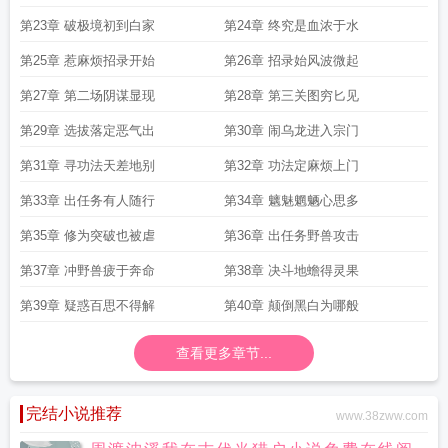
第23章 破极境初到白家
第24章 终究是血浓于水
第25章 惹麻烦招录开始
第26章 招录始风波微起
第27章 第二场阴谋显现
第28章 第三关图穷匕见
第29章 选拔落定恶气出
第30章 闹乌龙进入宗门
第31章 寻功法天差地别
第32章 功法定麻烦上门
第33章 出任务有人随行
第34章 魑魅魍魉心思多
第35章 修为突破也被虐
第36章 出任务野兽攻击
第37章 冲野兽疲于奔命
第38章 决斗地蟾得灵果
第39章 疑惑百思不得解
第40章 颠倒黑白为哪般
查看更多章节...
完结小说推荐
www.38zww.com