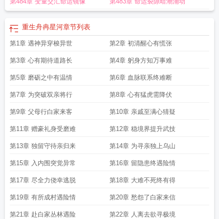
第484章 变量交汇命运镜像
第483章 命运裂隙暗潮涌动
重生舟冉星河
章节列表
第1章 遇神异穿梭异世
第2章 初清醒心有慌张
第3章 心有期待道路长
第4章 躬身方知万事难
第5章 磨砺之中有温情
第6章 血脉联系终难断
第7章 为突破双亲将行
第8章 心有猛虎需降伏
第9章 父母行白家来客
第10章 亲戚至满心猜疑
第11章 赠豪礼身受磨难
第12章 稳境界提升武技
第13章 独留守待亲归来
第14章 为寻亲独上乌山
第15章 入内围突觉异常
第16章 留隐患终遇险情
第17章 尽全力侥幸逃脱
第18章 大难不死终有得
第19章 有所成村遇险情
第20章 愁怨了白家来信
第21章 赴白家丛林遇险
第22章 人离去欲寻极境