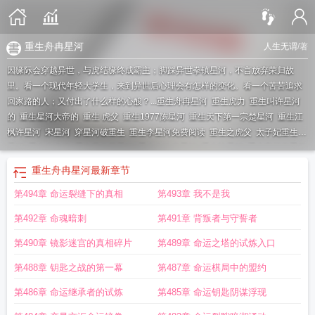
重生舟冉星河
人生无谓
/著
因缘际会穿越异世，与虎结缘终成霸主；脚踩异世拳镇星河，不言放弃荣归故
里。看一个现代年轻大学生，来到异世后心理会有怎样的变化。看一个苦苦追求
回家路的人；又付出了什么样的心酸？...
重生舟冉星河
重生虎力
重生叫许星河
的
重生星河大帝的
重生 虎父
重生1977陈星河
重生天下第一宗楚星河
重生江
枫许星河
宋星河
穿星河破重生
重生李星河免费阅读
重生之虎父
太子妃重生陆
星河
重生之虎啸
重生天龙苏星河
重生之玫瑰星河
重生陆星河
重生官场李星河
免费阅读
重生之虎醒异界
重生80江枫许星河
苏玉衡陆星河重生
重生之星河棒
重生舟冉星河
最新章节
影
重生之星河巨星
主角叫陆星河重生
重生之虎父by
振华重生路星河
重生陆星
第494章 命运裂缝下的真相
第493章 我不是我
河何小雨
吞噬星空重生星河
我真没想重生啊秋水星河
重生官二代李星河
重生
江枫苏星河
星河联盟怎么重生
重生 虎
重生高考状元沈星河
楚星河重生
重生
第492章 命魂暗刺
第491章 背叛者与守誓者
之虎镇星河 人生无谓
第490章 镜影迷宫的真相碎片
第489章 命运之塔的试炼入口
第488章 钥匙之战的第一幕
第487章 命运棋局中的盟约
第486章 命运继承者的试炼
第485章 命运钥匙阴谋浮现