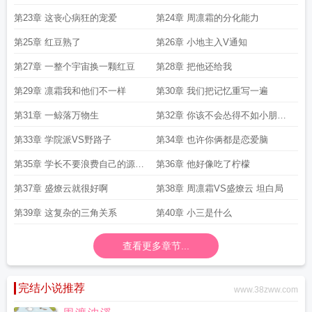
第23章 这丧心病狂的宠爱
第24章 周凛霜的分化能力
第25章 红豆熟了
第26章 小地主入V通知
第27章 一整个宇宙换一颗红豆
第28章 把他还给我
第29章 凛霜我和他们不一样
第30章 我们把记忆重写一遍
第31章 一鲸落万物生
第32章 你该不会怂得不如小朋友
吧
第33章 学院派VS野路子
第34章 也许你俩都是恋爱脑
第35章 学长不要浪费自己的源质
第36章 他好像吃了柠檬
能量
第37章 盛燎云就很好啊
第38章 周凛霜VS盛燎云 坦白局
第39章 这复杂的三角关系
第40章 小三是什么
查看更多章节...
完结小说推荐
www.38zww.com