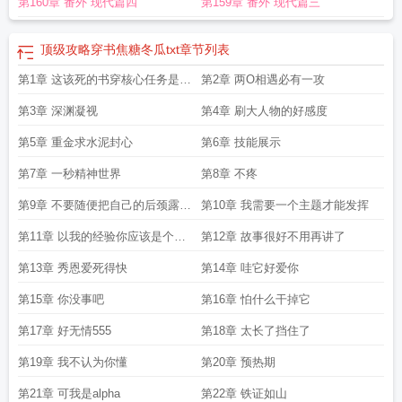
第160章 番外 现代篇四
第159章 番外 现代篇三
荆斩棘称霸世界，我做你坚实后盾，我会喝着酸奶、吃着冰淇凌看你荡平那些眼
高于顶的alpha！诶……只是这位情敌有点不对劲？他总关心我迟来的分化，没事
还喜欢信息素投喂，貌似……他还想标记我？
顶级攻略穿书焦糖冬瓜txt
顶级攻略
顶级攻略穿书焦糖冬瓜txt
章节列表
[穿书
顶级攻略穿书TXT百度
顶级攻略穿书笔趣阁
顶级攻略穿书焦糖冬瓜
顶级
第1章 这该死的书穿核心任务是谈
第2章 两O相遇必有一攻
攻略穿书百度
恋爱
第3章 深渊凝视
第4章 刷大人物的好感度
第5章 重金求水泥封心
第6章 技能展示
第7章 一秒精神世界
第8章 不疼
第9章 不要随便把自己的后颈露出
第10章 我需要一个主题才能发挥
来
第11章 以我的经验你应该是个正
第12章 故事很好不用再讲了
经人
第13章 秀恩爱死得快
第14章 哇它好爱你
第15章 你没事吧
第16章 怕什么干掉它
第17章 好无情555
第18章 太长了挡住了
第19章 我不认为你懂
第20章 预热期
第21章 可我是alpha
第22章 铁证如山