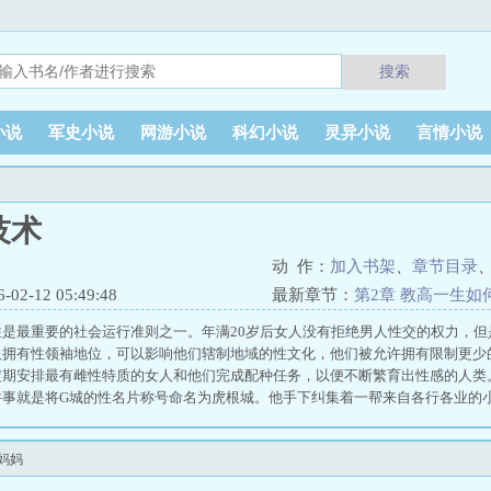
搜索
小说
军史小说
网游小说
科幻小说
灵异小说
言情小说
技术
动 作：
加入书架
、
章节目录
2-12 05:49:48
最新章节：
第2章 教高一生
性是最重要的社会运行准则之一。年满20岁后女人没有拒绝男人性交的权力，
人拥有性领袖地位，可以影响他们辖制地域的性文化，他们被允许拥有限制更少
定期安排最有雌性特质的女人和他们完成配种任务，以便不断繁育出性感的人类
件事就是将G城的性名片称号命名为虎根城。他手下纠集着一帮来自各行各业的
交，不管你平常是社畜还是老板，是文质彬彬的高知或者是地痞流氓，进来后都
交配计划
妈妈