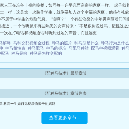
家人正在准备丰盛的晚餐，如同每一户平凡而亲密的家庭一样。 虎子戴
士一样，这是第一次装作学生，就像要加入这个幸福的家庭，他很有礼貌
种不属于中学生的危险气息。 “谁啊？”一个有些沧桑的中年男声隔着门
慢接近，一个他听起来有些熟悉的女声传来：“不是跟你说过吗，记性这么
一次在打电话和视频通话时听到过她的声音，而且连更...
马解释
马种交配视频全过程
种马的照片
种马型是什么
种马行为是什
培种
种马相性表
种马配马
种马的标准
马配马种站
配马种视频观看
种
种配马
种马是啥
种马是怎样交配的
《配种马技术》最新章节
《配种马技术》章节列表
2章 教高一生如何无视废物爹干他妈妈
查看更多章节...