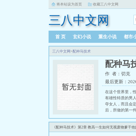
将本站设为首页
收藏三八中文网
三八中文网
首 页
玄幻小说
重生小说
都市
三八中文网
>
配种马技术
配种马
作 者：切克
最后更新：2026-0
在这个世界里，
有雄性特质的男
夺女人，而且会
后，所做的第一
中心思想——性
的世界里的种马
《配种马技术》第2章 教高一生如何无视废物爹干他