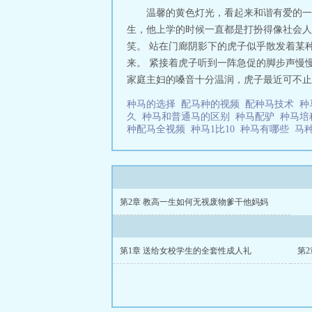
温馨的黄色灯光，看起来和谐有爱的一
生，他上学的时候一直都是打扮得像社会人
笑。 站在门廊阴影下的虎子似乎散发着某
来。 紧接着虎子听到一阵急促的脚步声慢
家庭主妇的嗓音十分温润，虎子最近可不止
种马的选择
配马种的视频
配种马技术
种
久
种马和普通马的区别
种马配驴
种马
种配马全视频
种马1比10
种马有哪些
马
第2章 教高一生如何无视废物爹干他妈妈
第1章 送给女校学生的全套性成人礼
第