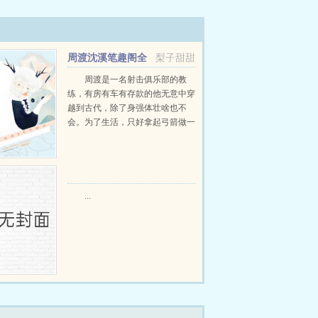
周渡沈溪笔趣阁全
梨子甜甜
文免费阅读
周渡是一名射击俱乐部的教
练，有房有车有存款的他无意中穿
越到古代，除了身强体壮啥也不
会。为了生活，只好拿起弓箭做一
个深山猎户。第一天打了一只野
鸡，不会做（失望）第二天打了一
只野兔，不会做（失望）第三天周
渡看着山下的寥寥炊烟，以及那...
...