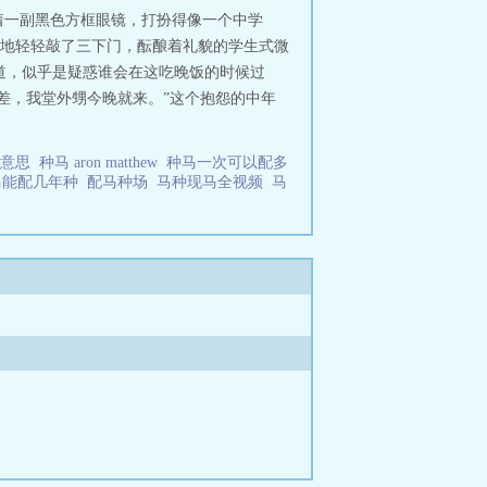
着一副黑色方框眼镜，打扮得像一个中学
地轻轻敲了三下门，酝酿着礼貌的学生式微
问道，似乎是疑惑谁会在这吃晚饭的时候过
差，我堂外甥今晚就来。”这个抱怨的中年
么意思
种马 aron matthew
种马一次可以配多
马能配几年种
配马种场
马种现马全视频
马