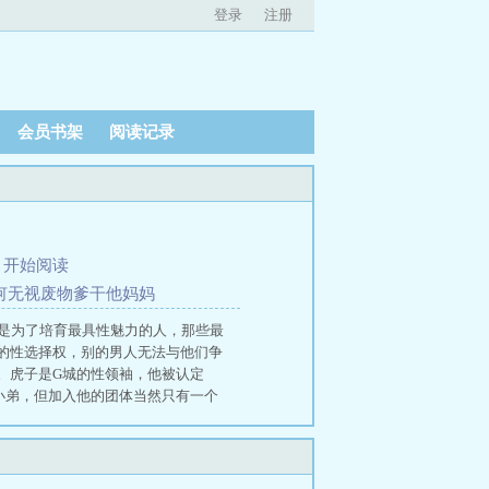
登录
注册
会员书架
阅读记录
、
开始阅读
如何无视废物爹干他妈妈
但是为了培育最具性魅力的人，那些最
的性选择权，别的男人无法与他们争
。虎子是G城的性领袖，他被认定
小弟，但加入他的团体当然只有一个
只需遵守虎子的规则。 无法拒绝性交