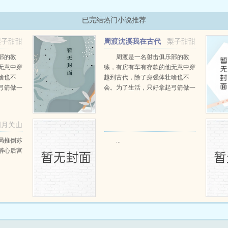
已完结热门小说推荐
梨子甜甜
周渡沈溪我在古代
梨子甜甜
当猎户小说免费在线阅读
部的教
周渡是一名射击俱乐部的教
无意中穿
练，有房有车有存款的他无意中穿
啥也不
越到古代，除了身强体壮啥也不
弓箭做一
会。为了生活，只好拿起弓箭做一
一只野
个深山猎户。第一天打了一只野
天打了一
鸡，不会做（失望）第二天打了一
第三天周
只野兔，不会做（失望）第三天周
明月关山
那...
渡看着山下的寥寥炊烟，以及那...
阅读
局推倒苏
...
醉心后宫