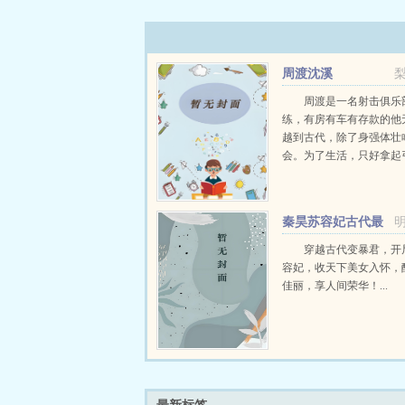
周渡沈溪
周渡是一名射击俱乐
练，有房有车有存款的他
越到古代，除了身强体壮
会。为了生活，只好拿起
个深山猎户。第一天打了
鸡，不会做（失望）第二
只野兔，不会做（失望）
秦昊苏容妃古代最
渡看着山下的寥寥炊烟，以及
强昏君最新章节在线
穿越古代变暴君，开
容妃，收天下美女入怀，
佳丽，享人间荣华！...