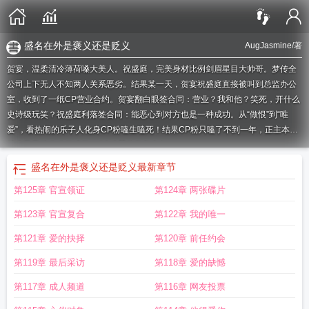
盛名在外是褒义还是贬义
AugJasmine
/著
贺宴，温柔清冷薄荷嗓大美人。祝盛庭，完美身材比例剑眉星目大帅哥。梦传全
公司上下无人不知两人关系恶劣。结果某一天，贺宴祝盛庭直接被叫到总监办公
室，收到了一纸CP营业合约。贺宴翻白眼签合同：营业？我和他？笑死，开什么
史诗级玩笑？祝盛庭利落签合同：能恶心到对方也是一种成功。从“做恨”到“唯
爱”，看热闹的乐子人化身CP粉嗑生嗑死！结果CP粉只嗑了不到一年，正主本人
就水灵灵地分道扬镳了。CP粉哭坟整整七年。
——————————————————七年后，某时尚晚会现场，贺宴重新见
盛名在外是褒义还是贬义
最新章节
到了阔别七年的前任——祝盛庭。看到依旧英俊帅气且谈笑风生的祝盛庭，面无
第125章 官宣领证
第124章 两张碟片
表情的贺宴在对方经过时毫不留情地像从前那样送了一记白眼。但这回祝盛庭直
接把人拐回了家。和前任重逢第一天就干柴烈火，有这样的人吗？贺宴脑内混
第123章 官宣复合
第122章 我的唯一
沌，爽得翻白眼，只意识到某个人正在紧紧地盯着他，对他说道：“你胸口的这颗
痣我一直记得，我是第一个吻它的人。”第二天，贺宴直接装作无事发生，提起裤
第121章 爱的抉择
第120章 前任约会
子就走人，祝盛庭也没追。直到——重逢第七天，贺宴意外收到一纸前任恋综合
第119章 最后采访
第118章 爱的缺憾
同，合同确认出席的对应嘉宾里，有他唯一的前任。贺宴翻着白眼签合同：恋
综？笑死，狗都不会和前任复合。昔日美帝CP沦落成前任，CP粉不知是该激动
第117章 成人频道
第116章 网友投票
自己曾经嗑到了真的还是心碎两人分手七年。怀着忐忑的心……他们在恋综里看