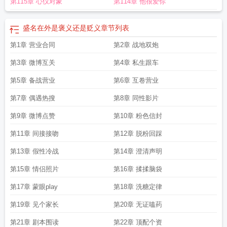
第115章 心仪对象
第114章 他很爱你
到了——贺宴约会任务对象是别人，祝盛庭从中作梗换成了自己。贺宴间接默许
了。贺宴翻祝盛庭白眼，祝盛庭却一直笑盈盈看对方。贺宴悄咪咪脸红。盛宴CP
粉：等等，这怎么和我想象的恨海情天不一样呢？！把我们当成你们play的一
盛名在外是褒义还是贬义
章节列表
环？————————————————————“我已经做好你一辈子不会原谅
第1章 营业合同
第2章 战地双炮
我的准备，因为我自作主张的选择。”“谢谢你那么心软，又那么爱我。”
—————————————————————祝盛庭×贺宴【隐忍克制扮猪吃老
第3章 微博互关
第4章 私生跟车
虎Bking攻×表面温柔疏离实则钓而不自知美人甜心受】死对头变初恋情人/破镜重
圆/换乘恋爱/无追妻追夫火葬场阅读排雷指南：1.攻受从前到未来身心只有对方，
第5章 备战营业
第6章 互卷营业
爱对方爱得死去活来，年下，相差一岁，不拆不逆。2.故事按照文案的时间顺序
第7章 偶遇热搜
第8章 同性影片
写，爽文但酸甜口，会涉及一些粉圈，作者有话说会解释一些名词。3.恋综参考
综艺《换乘恋爱》，七年后同性可婚背景，无原型。4.本文前十章已精修完成，
第9章 微博点赞
第10章 粉色信封
基本剧情不变，增删了一些内容细节和伏笔位置，修改了少量剧情小bug和一些
第11章 间接接吻
第12章 脱粉回踩
视角叙事方式，辛苦追更读者再次观看5.娱乐圈涉及论坛粉丝言论，不好这口的
宝宝勿入～
盛名在外娱乐圈番外
盛名是啥意思
盛名在外是褒义还是贬义
盛名这
第13章 假性冷战
第14章 澄清声明
个词是什么意思
盛名的意思是?
盛名的意思是什么盛的意思
盛名盛的意思是什
第15章 情侣照片
第16章 揉揉脑袋
么
盛名的意思是什么意思
盛名在外娱乐圈百度
盛名在外[娱乐圈
盛名是什
么
盛名在哪里
盛名在外娱乐圈txt
盛名整个意思是什么
盛名在外娱乐圈免费阅
第17章 蒙眼play
第18章 洗糖定律
读笔趣阁
盛名在外的近义词
盛名在外娱乐圈txt百度
盛名在外是什么意思
盛名
在外娱乐圈
第19章 见个家长
第20章 无证嗑药
第21章 剧本围读
第22章 顶配个资