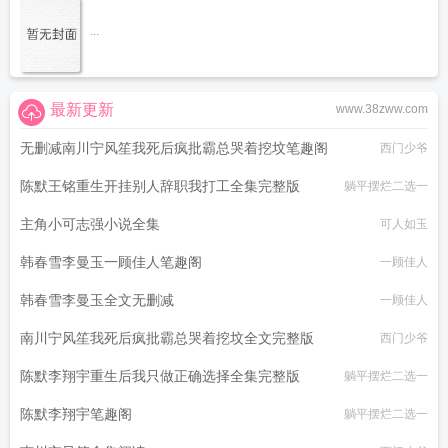
...
最新更新
www.38zww.com
无删减南川宁风笙我死后疯批霸总哭着挖坟笔趣阁
西门少爷
陈默王铭重生开挂别人辞职我打工全集完整版
躺平摆烂二选一
主角小可志强小说全集
可人如玉
韩春雪李曼玉一顾佳人笔趣阁
一顾佳人
韩春雪李曼玉全文无删减
一顾佳人
南川宁风笙我死后疯批霸总哭着挖坟全文完整版
西门少爷
陈默李翔宇重生后我只做正确选择全集完整版
躺平摆烂二选一
陈默李翔宇笔趣阁
躺平摆烂二选一