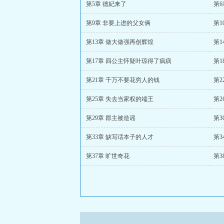
第5章 德妃来了
第
第9章 非要上进的父女俩
第1
第13章 做大做强再创辉煌
第
第17章 四公主怀疑叶琼得了疯病
第1
第21章 千万不要花穷人的钱
第2
第25章 失去当家权的端王
第2
第29章 郡主被造谣
第3
第33章 缺写话本子的人才
第3
第37章 旷世奇花
第3