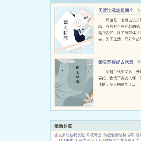
周渡沈溪笔趣阁全
文免费阅读
周渡是一名射击俱乐
练，有房有车有存款的他
越到古代，除了身强体壮
会。为了生活，只好拿起
个深山猎户。第一天打了
鸡，不会做（失望）第二
只野兔，不会做（失望）
秦昊苏容妃古代最
渡看着山下的寥寥炊烟，以及
强昏君最新章节在线
穿越古代变暴君，开
容妃，收天下美女入怀，
佳丽，享人间荣华！...
最新标签
舍友女装被我发现
昨夜青空
阶级爱情题材推荐
春
云TXT免费
宋诗雪宋启明宋今昭在线全文免费阅读