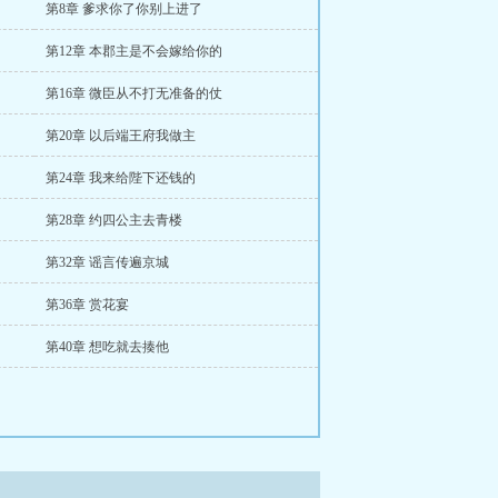
第8章 爹求你了你别上进了
第12章 本郡主是不会嫁给你的
第16章 微臣从不打无准备的仗
第20章 以后端王府我做主
第24章 我来给陛下还钱的
第28章 约四公主去青楼
第32章 谣言传遍京城
第36章 赏花宴
第40章 想吃就去揍他