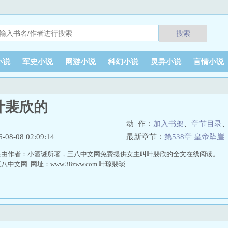
搜索
小说
军史小说
网游小说
科幻小说
灵异小说
言情小说
叶裴欣的
动 作：
加入书架
、
章节目录
8-08 02:09:14
最新章节：
第538章 皇帝坠崖
是由作者：小酒谜所著，三八中文网免费提供女主叫叶裴欣的全文在线阅读。
中文网 网址：www.38zww.com 叶琼裴琰