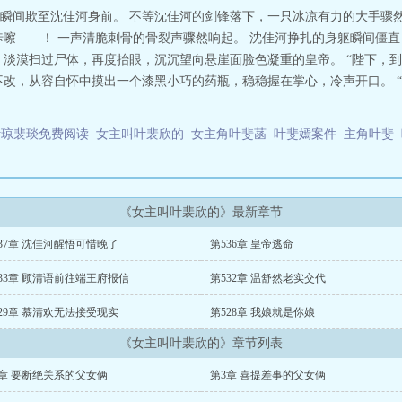
瞬间欺至沈佳河身前。 不等沈佳河的剑锋落下，一只冰凉有力的大手骤
咔嚓——！ 一声清脆刺骨的骨裂声骤然响起。 沈佳河挣扎的身躯瞬间僵
，淡漠扫过尸体，再度抬眼，沉沉望向悬崖面脸色凝重的皇帝。 “陛下，到
不改，从容自怀中摸出一个漆黑小巧的药瓶，稳稳握在掌心，冷声开口。 
叶琼裴琰免费阅读
女主叫叶裴欣的
女主角叶斐菡
叶斐嫣案件
主角叶斐
《女主叫叶裴欣的》最新章节
37章 沈佳河醒悟可惜晚了
第536章 皇帝逃命
33章 顾清语前往端王府报信
第532章 温舒然老实交代
29章 慕清欢无法接受现实
第528章 我娘就是你娘
《女主叫叶裴欣的》章节列表
2章 要断绝关系的父女俩
第3章 喜提差事的父女俩