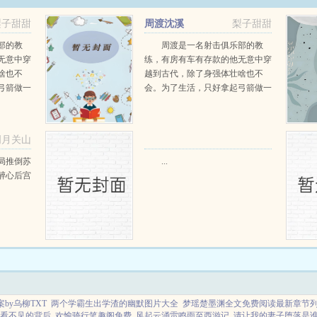
梨子甜甜
周渡沈溪
梨子甜甜
部的教
周渡是一名射击俱乐部的教
无意中穿
练，有房有车有存款的他无意中穿
啥也不
越到古代，除了身强体壮啥也不
弓箭做一
会。为了生活，只好拿起弓箭做一
一只野
个深山猎户。第一天打了一只野
天打了一
鸡，不会做（失望）第二天打了一
第三天周
只野兔，不会做（失望）第三天周
明月关山
那...
渡看着山下的寥寥炊烟，以及那...
阅读
局推倒苏
...
醉心后宫
案by乌柳TXT
两个学霸生出学渣的幽默图片大全
梦瑶楚墨渊全文免费阅读最新章节
看不见的背后
欢愉骑行笔趣阁免费
风起云涌雷鸣雨至西游记
请让我的妻子堕落是