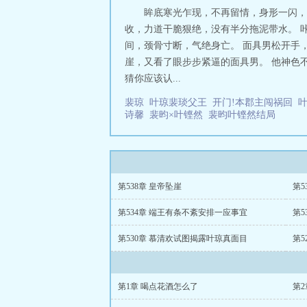
眸底寒光乍现，不再留情，身形一闪，
收，力道干脆狠绝，没有半分拖泥带水。 
间，颈骨寸断，气绝身亡。 面具男松开手
崖，又看了眼步步紧逼的面具男。 他神色
猜你应该认...
裴琼
叶琼裴琰父王
开门!本郡主闯祸回
诗馨
裴昀×叶铿然
裴昀叶铿然结局
第538章 皇帝坠崖
第5
第534章 端王有条不紊安排一应事宜
第5
第530章 慕清欢试图揭露叶琼真面目
第5
第1章 喝点花酒怎么了
第