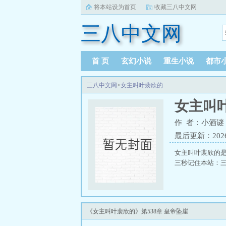
将本站设为首页
收藏三八中文网
三八中文网
首 页
玄幻小说
重生小说
都市
三八中文网
>
女主叫叶裴欣的
女主叫
作 者：小酒谜
最后更新：2026-0
女主叫叶裴欣的
三秒记住本站：三八
《女主叫叶裴欣的》第538章 皇帝坠崖