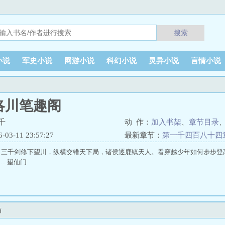
搜索
小说
军史小说
网游小说
科幻小说
灵异小说
言情小说
洛川笔趣阁
千
动 作：
加入书架
、
章节目录
3-11 23:57:27
最新章节：
第一千四百八十四
，三千剑修下望川，纵横交错天下局，诸侯逐鹿镇天人。看穿越少年如何步步登
.. 望仙门
酒