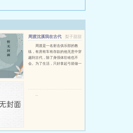
周渡沈溪我在古代
梨子甜甜
当猎户小说免费在线阅读
周渡是一名射击俱乐部的教
练，有房有车有存款的他无意中穿
越到古代，除了身强体壮啥也不
会。为了生活，只好拿起弓箭做一
个深山猎户。第一天打了一只野
鸡，不会做（失望）第二天打了一
只野兔，不会做（失望）第三天周
渡看着山下的寥寥炊烟，以及那...
...