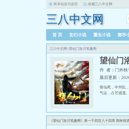
将本站设为首页
收藏三八中文网
三八中文网
首 页
玄幻小说
重生小说
都市
三八中文网
>
望仙门洛川笔趣阁
望仙门
作 者：门外秋
最后更新：2026-0
留仙死，中州乱
气运，占尽逍遥。.
《望仙门洛川笔趣阁》第一千四百八十四章 两杯祝