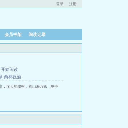
登录
注册
会员书架
阅读记录
、
开始阅读
章 两杯祝酒
高，谋天地残棋，算山海万妖，争夺