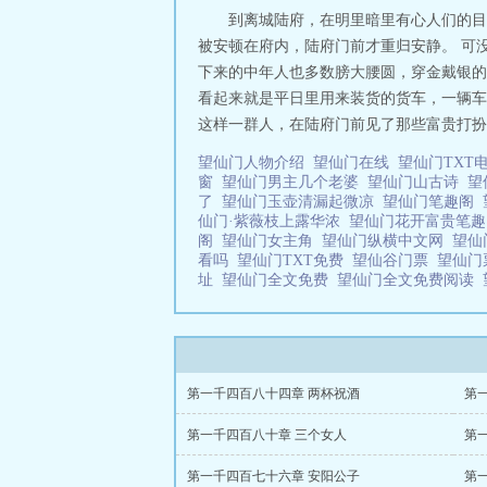
到离城陆府，在明里暗里有心人们的目
被安顿在府内，陆府门前才重归安静。 可
下来的中年人也多数膀大腰圆，穿金戴银的
看起来就是平日里用来装货的货车，一辆车
这样一群人，在陆府门前见了那些富贵打扮
望仙门人物介绍
望仙门在线
望仙门TXT
窗
望仙门男主几个老婆
望仙门山古诗
望
了
望仙门玉壶清漏起微凉
望仙门笔趣阁
仙门·紫薇枝上露华浓
望仙门花开富贵笔
阁
望仙门女主角
望仙门纵横中文网
望仙
看吗
望仙门TXT免费
望仙谷门票
望仙门
址
望仙门全文免费
望仙门全文免费阅读
第一千四百八十四章 两杯祝酒
第
第一千四百八十章 三个女人
第
第一千四百七十六章 安阳公子
第