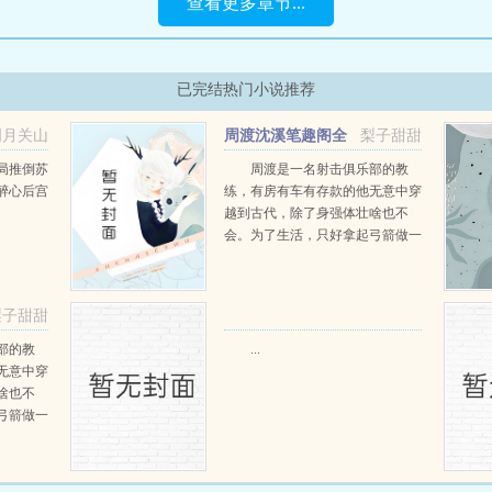
查看更多章节...
已完结热门小说推荐
明月关山
周渡沈溪笔趣阁全
梨子甜甜
阅读
文免费阅读
局推倒苏
周渡是一名射击俱乐部的教
醉心后宫
练，有房有车有存款的他无意中穿
越到古代，除了身强体壮啥也不
会。为了生活，只好拿起弓箭做一
个深山猎户。第一天打了一只野
鸡，不会做（失望）第二天打了一
只野兔，不会做（失望）第三天周
梨子甜甜
渡看着山下的寥寥炊烟，以及那...
部的教
...
无意中穿
啥也不
弓箭做一
一只野
天打了一
第三天周