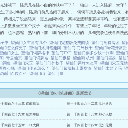
光注视下，陆思凡在陆小白的搀扶中下了车，独自一人进入陆府，太守车
没过了多少时间，陆府门前又热闹了起来，一辆辆车架从各处街巷驶来，
，两相见了说起话来，更是如同钟鼓，离得近些都要震得耳鸣。 也有些
上多数要坐三五个汉子，看起来风尘仆仆，有些上了年纪，年轻的也过了
的，也不瑟缩，熟络的上前，哪怕分明不认识的，几句交谈也便各自恍然，
电子书
望仙门女主角有几个
望仙门完整版免费阅读
望仙门免费阅读
望
仙门怎么停更了
望仙门洛川笔趣阁
望仙门 门外秋千
望仙门by花开富
望仙门女主
望仙门词牌格律
望仙门TXT
望仙门票多少钱一张啊
望仙门
趣阁
青云仙宗
望仙门词牌名
望仙门纵横
望仙阁 杭州
望仙门晏殊
望仙
门词集
望仙门宋玉
望仙门门外秋千
望仙门词牌怎么写
望仙门宋玉无
票多少钱
望仙门作者怎么了
望仙门紫薇枝上露华浓
望仙门太监了吗
望仙门百度百科
望仙门山
望仙门票
《望仙门洛川笔趣阁》最新章节
一千四百八十三章 谁敢阻我
第一千四百八十二章 江州唐氏
一千四百七十九章 别太寒酸
第一千四百七十八章 那小人物
一千四百七十五章 一张大网
第一千四百七十四章 无知无畏