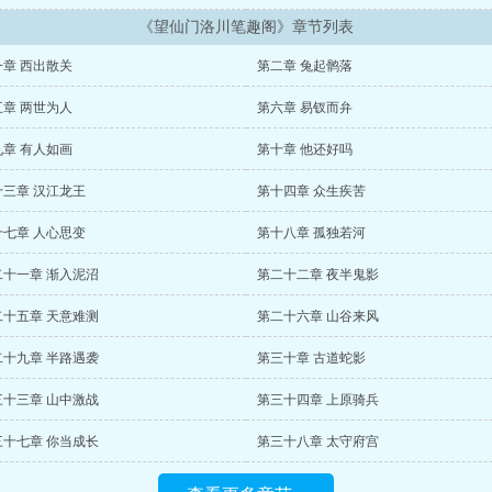
《望仙门洛川笔趣阁》章节列表
一章 西出散关
第二章 兔起鹘落
五章 两世为人
第六章 易钗而弁
九章 有人如画
第十章 他还好吗
十三章 汉江龙王
第十四章 众生疾苦
十七章 人心思变
第十八章 孤独若河
二十一章 渐入泥沼
第二十二章 夜半鬼影
二十五章 天意难测
第二十六章 山谷来风
二十九章 半路遇袭
第三十章 古道蛇影
三十三章 山中激战
第三十四章 上原骑兵
三十七章 你当成长
第三十八章 太守府宫