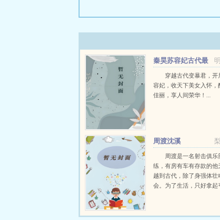
秦昊苏容妃古代最
强昏君最新章节在线
穿越古代变暴君，开
容妃，收天下美女入怀，
佳丽，享人间荣华！...
周渡沈溪
周渡是一名射击俱乐
练，有房有车有存款的他
越到古代，除了身强体壮
会。为了生活，只好拿起
个深山猎户。第一天打了
鸡，不会做（失望）第二
只野兔，不会做（失望）