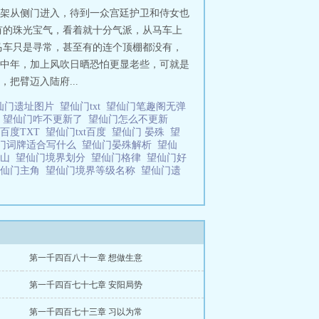
架从侧门进入，待到一众宫廷护卫和侍女也
有的珠光宝气，看着就十分气派，从马车上
马车只是寻常，甚至有的连个顶棚都没有，
中年，加上风吹日晒恐怕更显老些，可就是
把臂迈入陆府...
仙门遗址图片
望仙门txt
望仙门笔趣阁无弹
贵
望仙门咋不更新了
望仙门怎么不更新
百度TXT
望仙门txt百度
望仙门 晏殊
望
门词牌适合写什么
望仙门晏殊解析
望仙
情山
望仙门境界划分
望仙门格律
望仙门好
望仙门主角
望仙门境界等级名称
望仙门遗
第一千四百八十一章 想做生意
第一千四百七十七章 安阳局势
第一千四百七十三章 习以为常