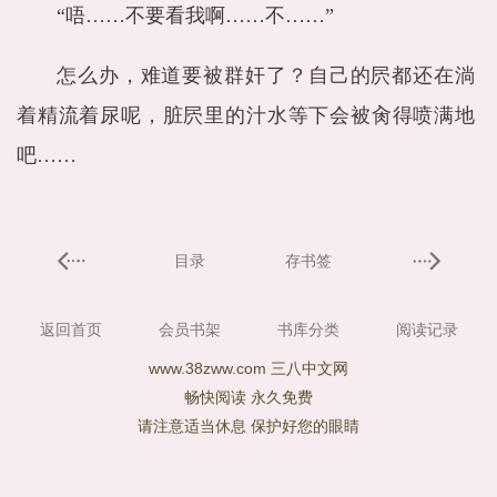
“唔……不要看我啊……不……”
怎么办，难道要被群奸了？自己的屄都还在淌
着精流着尿呢，脏屄里的汁水等下会被肏得喷满地
吧……
目录
存书签
返回首页
会员书架
书库分类
阅读记录
www.38zww.com 三八中文网
畅快阅读 永久免费
请注意适当休息 保护好您的眼睛