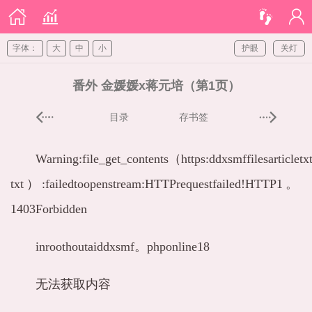
字体：
大
中
小
护眼
关灯
番外 金媛媛x蒋元培（第1页）
目录
存书签
Warning:file_get_contents（https:ddxsmffilesarticl
txt）:failedtoopenstream:HTTPrequestfailed!HTTP1。
1403Forbidden
inroothoutaiddxsmf。phponline18
无法获取内容