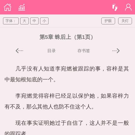
字体：
大
中
小
护眼
关灯
第5章 蛛后上（第1页）
目录
存书签
几乎没有人知道李宛燃被跟踪的事，容梓是其
中最知根知底的一个。
李宛燃觉得容梓已经足以保护她，如果容梓力
有不及，那么其他人也防不住这个人。
现在事实证明她过于自信了，这人并不是一般
的跟踪者。