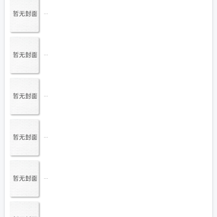
...
...
...
...
...