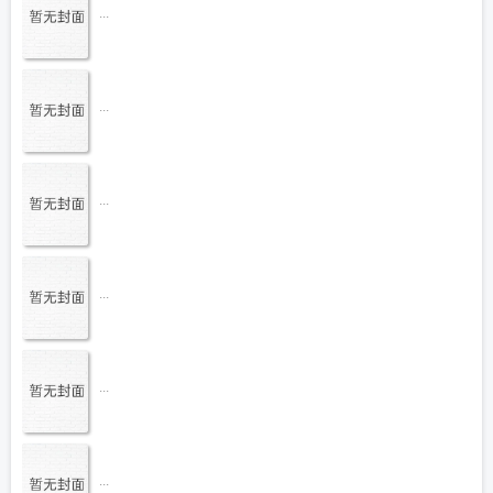
...
...
...
...
...
...