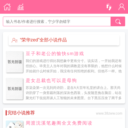
“荣华zed”全部小说作品
豆子和老公的愉快sm游戏
我们的游戏进行得比我想象中更有分寸。说实话，一开始我还有
些担心。毕竟主人当年对我的调教是没有界限的，他想什么时候
开始就什么时候开始，我没有任何拒绝的权利。但他不一样。他
把生活和SM完全分开了。...
是女总裁也可以是母狗
苏染染第一次见到尚诗韵，是在A大百年礼堂的讲台上。那天尚
诗韵穿了一身剪裁利落的深灰色西装，头发随意挽在脑后，站在
聚光灯下侃侃而谈人工智能的未来图景。台下黑压压坐了两千多
个学生，苏染染坐在第三排靠走道的位置，从尚诗韵上台的那一
刻起，她...
完结小说推荐
www.38zww.com
周渡沈溪笔趣阁全文免费阅读