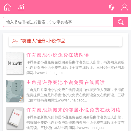
“笑佳人”全部小说作品
许乔秦池小说免费在线阅读
许乔秦池小说免费在线阅读是由作者笑佳人所著，书海阁免费提
供许乔秦池小说免费在线阅读全文在线阅读。三秒记住本站书海
阁网址wwwshuhaigecc...
主角是许乔秦池小说免费在线阅读
主角是许乔秦池小说免费在线阅读是由作者笑佳人所著，书海阁
免费提供主角是许乔秦池小说免费在线阅读全文在线阅读。三秒
记住本站书海阁网址wwwshuhaigecc...
许乔秦池新搬来的邻居小说免费在线阅读
许乔秦池新搬来的邻居小说免费在线阅读是由作者笑佳人所著，
书海阁免费提供许乔秦池新搬来的邻居小说免费在线阅读全文在
线阅读。三秒记住本站书海阁网址wwwshuhaigecc...