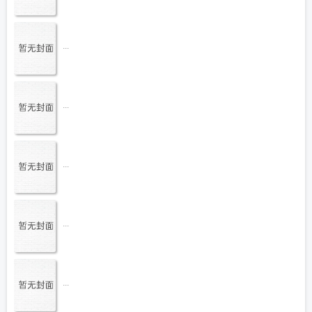
...
...
...
...
...