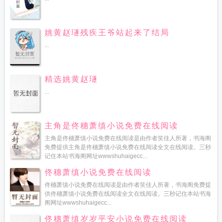
姚黄赵璲残疾王爷站起来了结局
...
精选姚黄赵璲
...
主角是佟穗萧缜小说免费在线阅读
主角是佟穗萧缜小说免费在线阅读是由作者笑佳人所著，书海阁
免费提供主角是佟穗萧缜小说免费在线阅读全文在线阅读。三秒
记住本站书海阁网址wwwshuhaigecc...
佟穗萧缜小说免费在线阅读
佟穗萧缜小说免费在线阅读是由作者笑佳人所著，书海阁免费提
供佟穗萧缜小说免费在线阅读全文在线阅读。三秒记住本站书海
阁网址wwwshuhaigecc...
佟穗萧缜岁岁平安小说免费在线阅读