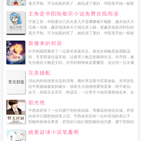
毫无节制。可当他真的死了，她也成了寡妇，华阳竟开始一桩桩
地怀念起他的好，譬如他背着她在暴雨里稳稳行走的身影，譬如
主角是华阳陈敬宗小说免费在线阅读
寒冷冬日...
守寡之前，华阳看自己的夫君几乎是哪哪都不顺眼，嫌弃他天天
沉着一张脸，嫌弃他满身大汗就往床上躺，更嫌弃他某些时刻的
毫无节制。可当他真的死了，她也成了寡妇，华阳竟开始一桩桩
地怀念起他的好，譬如他背着她在暴雨里稳稳行走的身影，譬如
新搬来的邻居
寒冷冬日...
许乔的隔壁搬来了一位新邻居秦先生。秦先生相貌英俊眉眼温
和，常穿西装往返军校，过着早八晚五的规律生活。许乔猜，秦
先生教的大概是文科。许乔的精神体是重瓣莲，适合找一位水属
性的伴侣。布满金红鳞片...
完美婚配
消化内科的徐医生温和清隽，嗜好养花看书买菜做饭。亲哥因失
恋半夜蹦迪被老妈爆头，徐医生当场顿悟爱情是毒，绝不能沾。
这天，徐医生去买车，刚进店，一位售车小姐笑着朝他走来。从
此以后，徐医生立志当个贤夫。...
韶光艳
平西侯府来了一位叫虞宁初的表姑娘，雪腮花容艳冠京城，府里
的表哥们都想抱得美人归。平西侯府还有一位叫宋池的表公子，
容貌昳丽身份尊贵，府里的小姐们都想嫁给他为妻。虞宁初我的
表姐们真是瞎了眼才会看上你！宋池我的表弟们真是丢了脑子才
姚黄赵璲小说笔趣阁
会被...
...