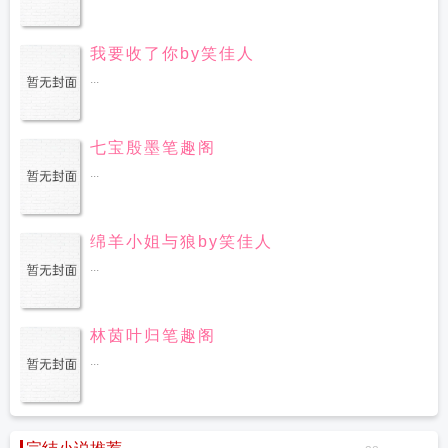
我要收了你by笑佳人
...
七宝殷墨笔趣阁
...
绵羊小姐与狼by笑佳人
...
林茵叶归笔趣阁
...