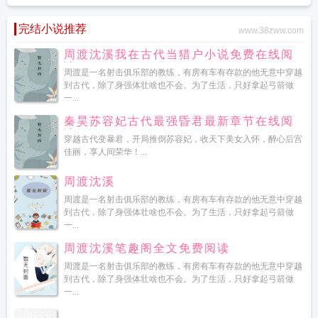
完结小说推荐
www.38zww.com
周渡沈溪我在古代当猎户小说免费在线阅
读
周渡是一名射击俱乐部的教练，有房有车有存款的他无意中穿越
到古代，除了身强体壮啥也不会。为了生活，只好拿起弓箭做
一...
秦昊苏容妃古代最强昏君最新章节在线阅
读
穿越古代变暴君，开局推倒苏容妃，收天下美女入怀，醉心后宫
佳丽，享人间荣华！...
周渡沈溪
周渡是一名射击俱乐部的教练，有房有车有存款的他无意中穿越
到古代，除了身强体壮啥也不会。为了生活，只好拿起弓箭做
一...
周渡沈溪笔趣阁全文免费阅读
周渡是一名射击俱乐部的教练，有房有车有存款的他无意中穿越
到古代，除了身强体壮啥也不会。为了生活，只好拿起弓箭做
一...