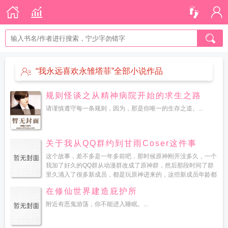
“我永远喜欢永雏塔菲”全部小说作品
规则怪谈之从精神病院开始的求生之路
请谨慎遵守每一条规则，因为，那是你唯一的生存之道。...
关于我从QQ群约到甘雨Coser这件事
这个故事，差不多是一年多前吧，那时候原神刚开没多久，一个
我加了好久的QQ群从动漫群改成了原神群，然后那段时间了群
里久涌入了很多新成员，都是玩原神进来的，这些新成员年龄都
不大，从初中生到大学生都有，而且绝大部分都是妹子。因为我
在修仙世界建造庇护所
在群里混...
附近有恶鬼游荡，你不能进入睡眠。...