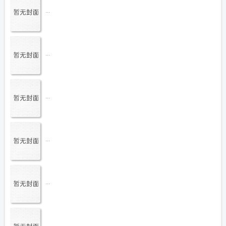
...
...
...
...
...
...