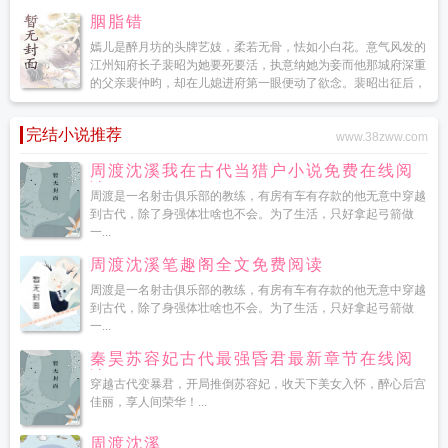
胭脂错
嫣儿是醉月坊的头牌艺妓，柔若无骨，怯如小白花。意气风发的
江州知府长子裴昭为她要死要活，执意纳她为妾而他那城府深重
的父亲裴仲昀，却在儿媳进府第一眼便动了欲念。裴昭出征后，
裴仲昀步步紧逼，从试探到强占，嫣儿怕他不敢反抗更不敢声张
—...
完结小说推荐
www.38zww.com
周渡沈溪我在古代当猎户小说免费在线阅
读
周渡是一名射击俱乐部的教练，有房有车有存款的他无意中穿越
到古代，除了身强体壮啥也不会。为了生活，只好拿起弓箭做
一...
周渡沈溪笔趣阁全文免费阅读
周渡是一名射击俱乐部的教练，有房有车有存款的他无意中穿越
到古代，除了身强体壮啥也不会。为了生活，只好拿起弓箭做
一...
秦昊苏容妃古代最强昏君最新章节在线阅
读
穿越古代变暴君，开局推倒苏容妃，收天下美女入怀，醉心后宫
佳丽，享人间荣华！...
周渡沈溪